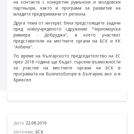
на контакти с конкретни румънски и молдовски
партньори, както и програма за развитие на
младите предприемачи от региона.
Друга тема от интерес бяха предстоящите задачи
пред новоучреденото сдружение "Черноморска
ривиера - Добруджа", в което участват
представители на местните органи на БСК и КК
"Албена".
По време на българското председателство на ЕС
през 2018 година ще бъдат търсени възможности
за участие на местните органи на БСК в
програмата на BusinessEurope в България, вкл. и в
Брюксел.
Дата:
22.08.2016
Източник:
БСК