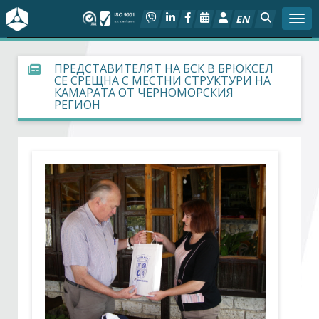
EN
Togg
За БСК
ПРЕДСТАВИТЕЛЯТ НА БСК В БРЮКСЕЛ
СЕ СРЕЩНА С МЕСТНИ СТРУКТУРИ НА
КАМАРАТА ОТ ЧЕРНОМОРСКИЯ
На фокус
РЕГИОН
Актуално
Социален диалог
Дейности
Арбитражен съд
Проекти
Членове