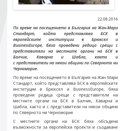
Стани член
22.08.2016
По време на посещението в България на Жан-Мари
Абонирайте се!
Стандарт, който представлява БСК в
европейските институции в Брюксел и
BusinessEurope, бяха проведени редица срещи с
представители на местните органи на БСК в
Балчик, Каварна и Шабла, както и
с представители на някои общини по Северното ни
Черноморие.
По време на посещението в България на Жан-Мари
Стандарт, който представлява БСК в европейските
институции в Брюксел и BusinessEurope, бяха
проведени редица срещи с представители на
местните органи на БСК в Балчик, Каварна и
Шабла, както и с представители на някои общини
по Северното ни Черноморие.
С местните органи на БСК бяха обсъдени
възможности за европейски проекти и създаване