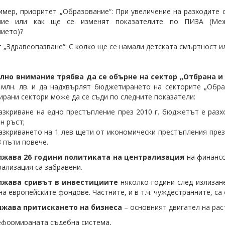
имер, приоритет „Образование“: При увеличение на разходите 
ние или как ще се изменят показателите по ПИЗА (Меж
ието)?
 „Здравеопазване“: С колко ще се намали детската смъртност и
ално внимание трябва да се обърне на сектор „Отбрана и
 млн. лв. и да надхвърлят бюджетирането на секторите „Обра
рани сектори може да се съди по следните показатели:
азкриване на едно престъпление през 2010 г. бюджетът е разходв
н ръст;
азкриването на 1 лев щети от икономически престъпления през 20
 8 пъти повече.
лжава 26 години политиката на централизация
на финансо
рализация са забравени.
лжава сривът в инвестициите
няколко години след излизан
на европейските фондове. Частните, и в т.ч. чуждестранните, са
лжава притискането на бизнеса
– основният двигател на рас
формираната съдебна система,