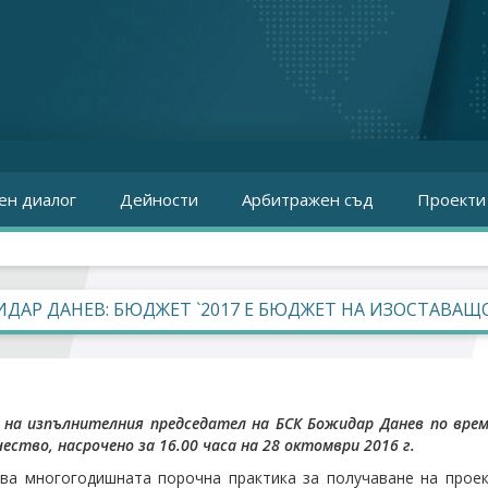
ен диалог
Дейности
Арбитражен съд
Проекти
ДАР ДАНЕВ: БЮДЖЕТ `2017 Е БЮДЖЕТ НА ИЗОСТАВАЩ
 на изпълнителния председател на БСК Божидар Данев по вре
ество, насрочено за 16.00 часа на 28 октомври 2016 г.
а многогодишната порочна практика за получаване на проек