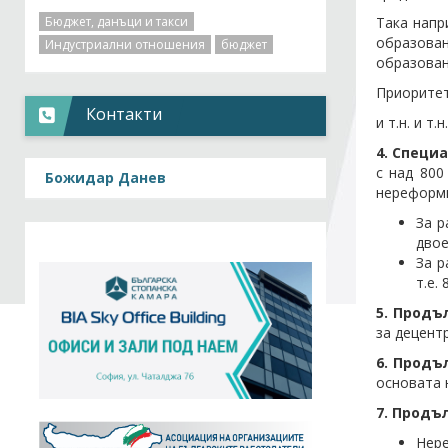
Бюджет, данъци и такси
Така напр
образова
Индустриални отношения
бюджет
образован
Приоритет
Контакти
и т.н. и т.н.
4. Специ
с над 800
Божидар Данев
нереформи
За р
двое
За р
т.е.
5. Продъ
за децент
6. Продъ
основата 
7. Продъ
Нере