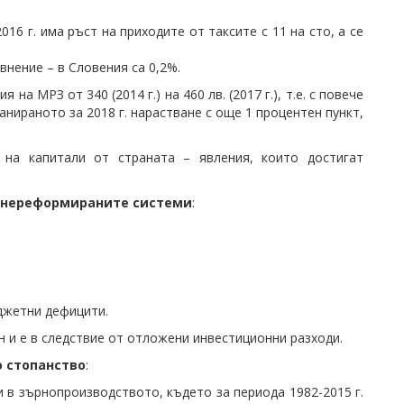
16 г. има ръст на приходите от таксите с 11 на сто, а се
внение – в Словения са 0,2%.
 МРЗ от 340 (2014 г.) на 460 лв. (2017 г.), т.е. с повече
анираното за 2018 г. нарастване с още 1 процентен пункт,
 на капитали от страната – явления, които достигат
в нереформираните системи
:
юджетни дефицити.
н и е в следствие от отложени инвестиционни разходи.
о стопанство
:
и в зърнопроизводството, където за периода 1982-2015 г.