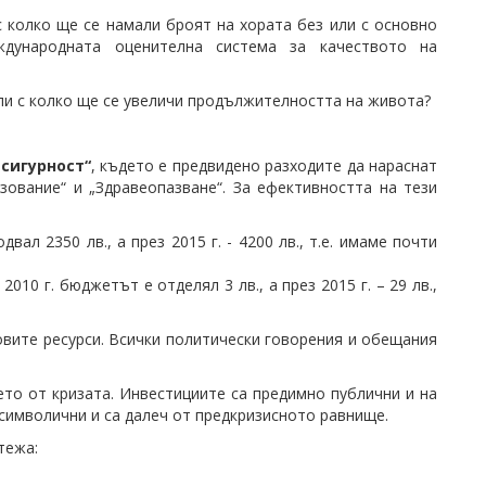
с колко ще се намали броят на хората без или с основно
дународната оценителна система за качеството на
ли с колко ще се увеличи продължителността на живота?
 сигурност“
, където е предвидено разходите да нараснат
зование“ и „Здравеопазване“. За ефективността на тези
ал 2350 лв., а през 2015 г. - 4200 лв., т.е. имаме почти
10 г. бюджетът е отделял 3 лв., а през 2015 г. – 29 лв.,
вите ресурси. Всички политически говорения и обещания
ето от кризата. Инвестициите са предимно публични и на
 символични и са далеч от предкризисното равнище.
тежа: