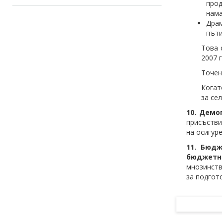
прод
нама
Драм
пъти
Това 
2007 г
Точен
Когат
за се
10. Демо
присъстви
на осигуре
11. Бюд
бюджетни
мнозинств
за подгот