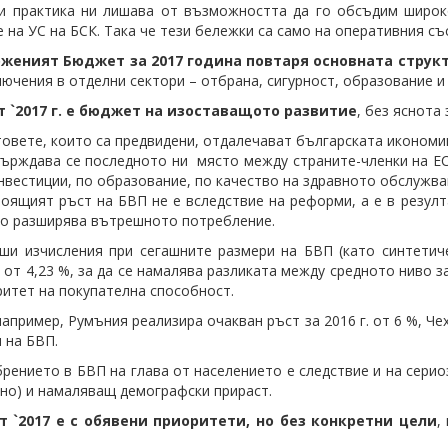
и практика ни лишава от възможността да го обсъдим широк
 на УС на БСК. Така че тези бележки са само на оперативния съ
оженият Бюджет за 2017 година повтаря основната струк
лючения в отделни сектори – отбрана, сигурност, образование и 
т `2017 г. е бюджет на изоставащото развитие
, без яснота
овете, които са предвидени, отдалечават българската икономи
ърждава се последното ни място между страните-членки на ЕС 
нвестиции, по образование, по качество на здравното обслужване и
оящият ръст на БВП не е вследствие на реформи, а е в резулта
о разширява вътрешното потребление.
ши изчисления при сегашните размери на БВП (като синтетиче
 от 4,23 %, за да се намалява разликата между средното ниво з
ритет на покупателна способност.
например, Румъния реализира очакван ръст за 2016 г. от 6 %, Чех
 на БВП.
рението в БВП на глава от населението е следствие и на серио
но) и намаляващ демографски прираст.
т `2017 е с обявени приоритети, но без конкретни цели
,