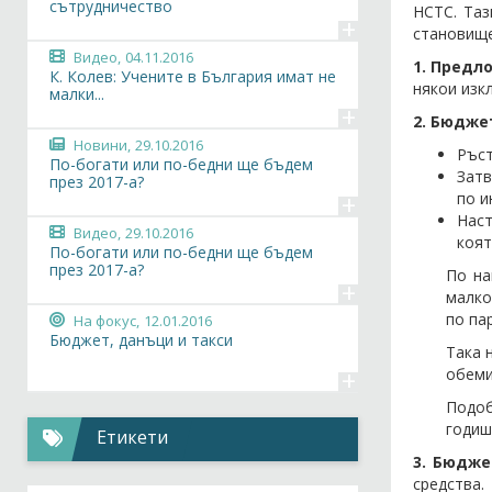
сътрудничество
НСТС. Таз
+
становище
Видео,
04.11.2016
1. Предл
К. Колев: Учените в България имат не
някои изк
малки...
+
2. Бюдже
Новини,
29.10.2016
Ръст
По-богати или по-бедни ще бъдем
Затв
през 2017-а?
+
по и
Наст
Видео,
29.10.2016
коят
По-богати или по-бедни ще бъдем
през 2017-а?
По на
+
малко
по па
На фокус,
12.01.2016
Бюджет, данъци и такси
Така 
+
обеми
Подоб
годиш
Етикети
3. Бюдже
средства.