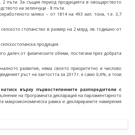
е. 2 пъти. За същия период продукцията в овощарството
одството на зеленчуци - 8 пъти.
работеното мляко – от 1814 на 493 хил. тона, т.е. 3,7
селското стопанство в размер на 2 млрд. лв. годишно от
 селскостопанска продукция.
ого далеч от физическите обеми, постигани през добрата
оналното развитие, няма своето приоритетно и числово
иденият ръст на заетостта за 2017 г. е само 0,6%, а този
 натиск върху първостепенните разпоредители
с
зпълнение на Програмната декларация на парламентарното
та макроикономическа рамка и декларираните намерения