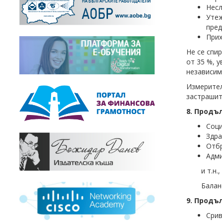
Несл
Утеж
пред
Прих
Не се спир
от 35 %, 
независим
Измерите
застрашит
8. Продъ
Соци
Здра
Отбр
Адми
и т.н
Балан
9. Продъ
Срив