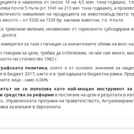
укцията е намаляла от около 10 на 4,5 млн. тона годишно, т.
лява почти 5 пъти (от 1041 на 213 хил. тона годишно), а произв
атичното намаление на продукцията на животновъдството: пре
; месото – от 5320 на 1329 бр. заклани животни, т.е. 4 пъти.
са тревожни явления, независимо от сериозното субсидиране в 
. досега.
 измерител за тази стагнация са значителните обеми на внос на
о говорим за цели, трябва да отбележим, че ние сме много, мн
лското ни стопанство 1982 г.
графската политика
, която е от основно значение за наци
е в Бюджет 2017, както и в тригодишната бюджетна рамка. Предв
ните лица - само 0,06%.
жетът не се използва като най-мощен инструмент за
 средства за реформи
и постигане на цели и резултати в и
о, Управленската програма на правителството, Актуализирана
овка за влизане в Еврозоната.