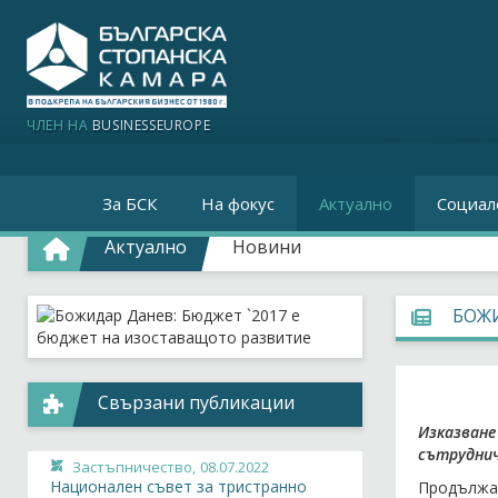
ЧЛЕН НА
BUSINESSEUROPE
За БСК
На фокус
Актуално
Социал
Актуално
Новини
БОЖИ
Свързани публикации
Изказване
сътруднич
Застъпничество,
08.07.2022
Национален съвет за тристранно
Продължав