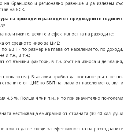
о на браншово и регионално равнище и да излезем със
став на БСК.
тура на приходи и разходи от предходните години
с
др.
 за политиките, целите и ефективността на разходите:
ка от средното ниво за ЦИЕ;
по БВП - по размер на глава от населението, по доходи,
 т.н., и т.н.;
т от външни фактори, в т.ч. ръст на износа и дефлация,
н показател) България трябва да постигне ръст не по-
а страните от ЦИЕ по БВП на глава от населението, вкл. и
ия 4,5 %, Полша 4 % и т.н., и то при значително по-големи
зната нестихваща емиграция от страната (30-40 хил. души
 по които да се следи за ефективността на разходваните