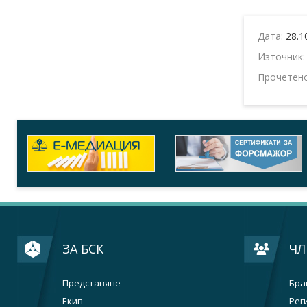
Дата:
28.1
Източник
Прочетен
ЗА БСК
ЧЛ
Представяне
Бра
Екип
Рег