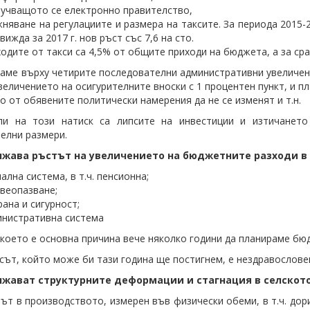
учващото се електронно правителство,
няване на регулациите и размера на таксите. За периода 2015-20
вижда за 2017 г. нов ръст със 7,6 на сто.
одите от такси са 4,5% от общите приходи на бюджета, а за сра
аме върху четирите последователни административни увеличения на
увеличението на осигурителните вноски с 1 процентен пункт, и пл
о от обявените политически намерения да не се изменят и т.н.
ли на този натиск са липсите на инвестиции и изтичането
елни размери.
лжава ръстът на увеличението на бюджетните разходи 
ална система, в т.ч. пенсионна;
веопазване;
ана и сигурност;
нистративна система
., което е основна причина вече няколко години да планираме б
сът, който може би тази година ще постигнем, е нездравослове
лжават структурните деформации и стагнация в селскот
ът в производството, измерен във физически обеми, в т.ч. дор