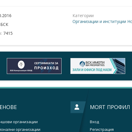
0.2016
Категории
Организации и институции
Но
:
БСК
о:
7415
ЕНОВЕ
МОЯТ ПРОФИЛ
ншови организации
Вход
ионални организации
Регистрация