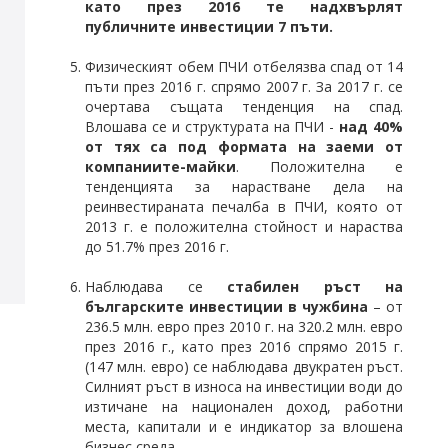
като през 2016 те надхвърлят
публичните инвестиции 7 пъти.
Физическият обем ПЧИ отбелязва спад от 14
пъти през 2016 г. спрямо 2007 г. За 2017 г. се
очертава същата тенденция на спад.
Влошава се и структурата на ПЧИ -
над 40%
от тях са под формата на заеми от
компаниите-майки
. Положителна е
тенденцията за нарастване дела на
реинвестираната печалба в ПЧИ, която от
2013 г. е положителна стойност и нараства
до 51.7% през 2016 г.
Наблюдава се
стабилен ръст на
българските инвестиции в чужбина
– от
236.5 млн. евро през 2010 г. на 320.2 млн. евро
през 2016 г., като през 2016 спрямо 2015 г.
(147 млн. евро) се наблюдава двукратен ръст.
Силният ръст в износа на инвестиции води до
изтичане на национален доход, работни
места, капитали и е индикатор за влошена
бизнес среда.