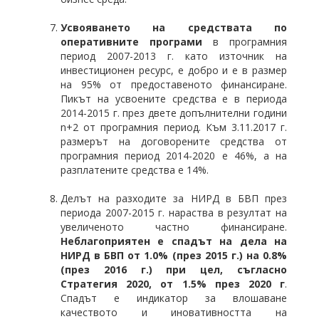
Усвояването на средствата по
оперативните програми
в програмния
период 2007-2013 г. като източник на
инвестиционен ресурс, е добро и е в размер
на 95% от предоставеното финансиране.
Пикът на усвоените средства е в периода
2014-2015 г. през двете допълнителни години
n+2 от програмния период. Към 3.11.2017 г.
размерът на договорените средства от
програмния период 2014-2020 е 46%, а на
разплатените средства е 14%.
Делът на разходите за НИРД в БВП през
периода 2007-2015 г. нараства в резултат на
увеличеното частно финансиране.
Неблагоприятен е спадът на дела на
НИРД в БВП от 1.0% (през 2015 г.) на 0.8%
(през 2016 г.) при цел, съгласно
Стратегия 2020, от 1.5% през 2020 г
.
Спадът е индикатор за влошаване
качеството и иновативността на