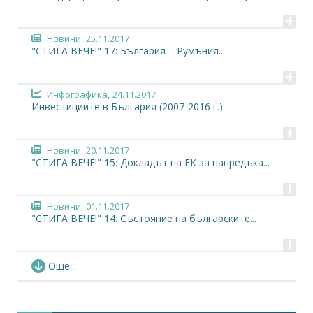
+
Новини,
25.11.2017
"СТИГА ВЕЧЕ!" 17: България – Румъния...
+
Инфографика,
24.11.2017
Инвестициите в България (2007-2016 г.)
+
Новини,
20.11.2017
"СТИГА ВЕЧЕ!" 15: Докладът на ЕК за напредъка...
+
Новини,
01.11.2017
"СТИГА ВЕЧЕ!" 14: Състояние на българските...
+
Новини,
21.07.2017
Още...
"СТИГА ВЕЧЕ!" 13: В България ли са най-ниски...
+