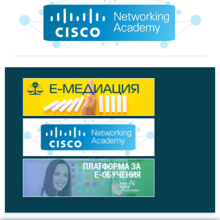
„СТИГА ВЕЧЕ!“ 1: МВР (допълнение)
+
Новини,
14.01.2016
СТИГА ВЕЧЕ! 1: Ефективността на МВР в числа
+
На фокус,
31.08.2015
"СТИГА ВЕЧЕ!"
+