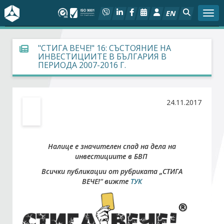
EN
Togg
За БСК
"СТИГА ВЕЧЕ!" 16: СЪСТОЯНИЕ НА
ИНВЕСТИЦИИТЕ В БЪЛГАРИЯ В
ПЕРИОДА 2007-2016 Г.
На фокус
Актуално
24.11.2017
Социален диалог
Налице е значителен спад на дела на
Дейности
инвестициите в БВП
Всички публикации от рубриката „СТИГА
Арбитражен съд
ВЕЧЕ!“ вижте
ТУК
Проекти
Членове