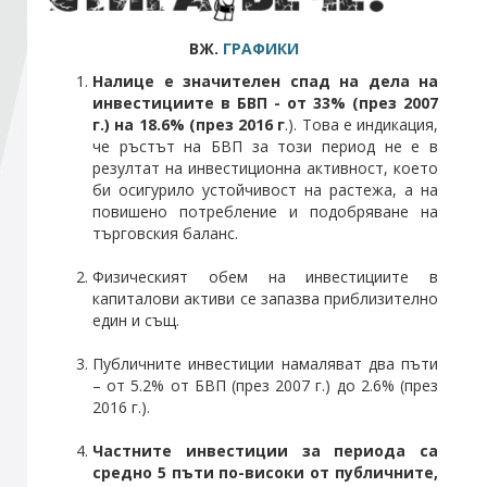
ВЖ.
ГРАФИКИ
Стани член
Налице е значителен спад на дела на
инвестициите в БВП - от 33% (през 2007
Абонирайте се!
г.) на 18.6% (през 2016 г
.). Това е индикация,
че ръстът на БВП за този период не е в
резултат на инвестиционна активност, което
би осигурило устойчивост на растежа, а на
повишено потребление и подобряване на
търговския баланс.
Физическият обем на инвестициите в
капиталови активи се запазва приблизително
един и същ.
Публичните инвестиции намаляват два пъти
– от 5.2% от БВП (през 2007 г.) до 2.6% (през
2016 г.).
Частните инвестиции за периода са
средно 5 пъти по-високи от публичните,