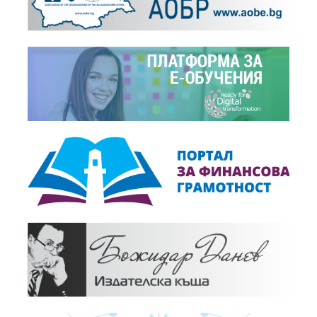
+
Новини,
22.07.2016
"СТИГА ВЕЧЕ!" 6: КОНВЕРГИРАНЕ НА БЪЛГАРСКАТА...
+
Новини,
05.07.2016
„СТИГА ВЕЧЕ!“ 5: МВР 2
+
Новини,
18.04.2016
"СТИГА ВЕЧЕ!" 4: ЗАКОНОДАТЕЛНА ДЕЙНОСТ...
+
Новини,
05.02.2016
"СТИГА ВЕЧЕ!" 3: БЪЛГАРСКОТО ОБРАЗОВАНИЕ
+
Новини,
21.01.2016
"СТИГА ВЕЧЕ!" 2: След като се сринаха цените...
+
Новини,
20.01.2016