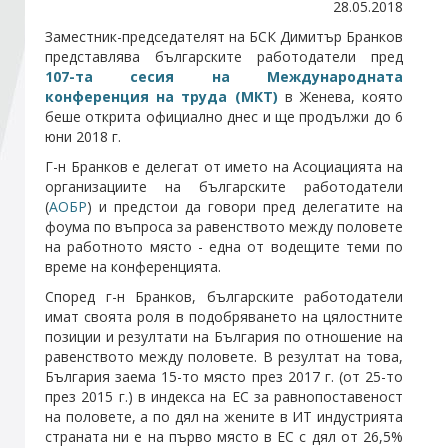
28.05.2018
Заместник-председателят на БСК Димитър Бранков
Стани член
представлява българските работодатели пред
107-та сесия на Международната
конференция на труда (МКТ)
в Женева, която
Абонирайте се!
беше открита официално днес и ще продължи до 6
юни 2018 г.
Г-н Бранков е делегат от името на Асоциацията на
организациите на българските работодатели
(
АОБР
) и предстои да говори пред делегатите на
фоума по въпроса за равенството между половете
на работното място - една от водещите теми по
време на конференцията.
Според г-н Бранков, българските работодатели
имат своята роля в подобряването на цялостните
позиции и резултати на България по отношение на
равенството между половете. В резултат на това,
България заема 15-то място през 2017 г. (от 25-то
през 2015 г.) в индекса на ЕС за равнопоставеност
на половете, а по дял на жените в ИТ индустрията
страната ни е на първо място в ЕС с дял от 26,5%