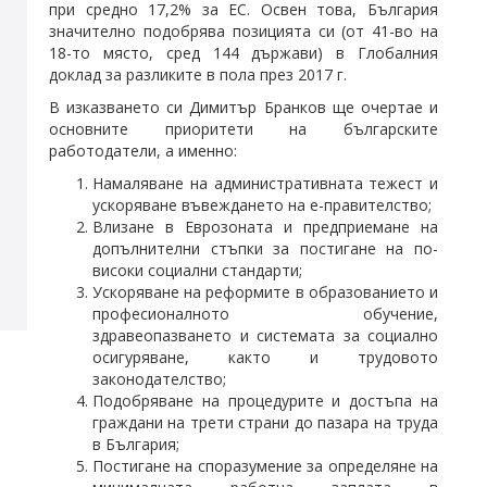
при средно 17,2% за ЕС. Освен това, България
значително подобрява позицията си (от 41-во на
18-то място, сред 144 държави) в Глобалния
доклад за разликите в пола през 2017 г.
В изказването си Димитър Бранков ще очертае и
основните приоритети на българските
работодатели, а именно:
Намаляване на административната тежест и
ускоряване въвеждането на е-правителство;
Влизане в Еврозоната и предприемане на
допълнителни стъпки за постигане на по-
високи социални стандарти;
Ускоряване на реформите в образованието и
професионалното обучение,
здравеопазването и системата за социално
осигуряване, както и трудовото
законодателство;
Подобряване на процедурите и достъпа на
граждани на трети страни до пазара на труда
в България;
Постигане на споразумение за определяне на