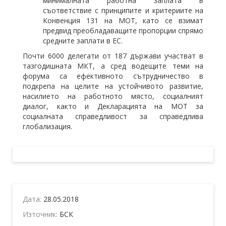
минималната работна заплата в
съответствие с принципите и критериите на
Конвенция 131 на МОТ, като се взимат
предвид преобладаващите пропорции спрямо
средните заплати в ЕС.
Почти 6000 делегати от 187 държави участват в
тазгодишната МКТ, а сред водещите теми на
форума са ефективното сътрудничество в
подкрепа на целите на устойчивото развитие,
насилието на работното място, социалният
диалог, както и Декларацията на МОТ за
социалната справедливост за справедлива
глобализация.
Дата:
28.05.2018
Източник:
БСК