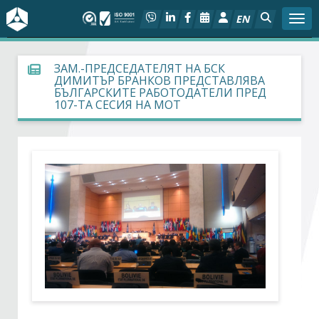
EN
Togg
За БСК
ЗАМ.-ПРЕДСЕДАТЕЛЯТ НА БСК
ДИМИТЪР БРАНКОВ ПРЕДСТАВЛЯВА
БЪЛГАРСКИТЕ РАБОТОДАТЕЛИ ПРЕД
На фокус
107-ТА СЕСИЯ НА МОТ
Актуално
Социален диалог
Дейности
Арбитражен съд
Проекти
Членове