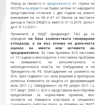
Повод за писмото е
предложеното
от страна на
НСОРБ и
възприето
на първо четене от народните
Стани член
представители отлагане с две години на новите
изисквания на чл. 66 и 67 от Закона за местните
данъци и такси (ЗМДТ) и, вместо 31.12.2019, срокът
Абонирайте се!
да е 31.12.2021 г.
Промените в ЗМДТ предвиждат ТБО да се
определя
на база количествата
генерирани
отпадъци, а не въз основа на
данъчната
оценка на имота или активите на
предприятието
. За тази промяна БСК настоява
от 15 години и многократно е поставяла проблема
на вниманието на изпълнителната и
законодателната власти, на Омбудсмана и на
Президента на РБ. Благодарение на усилията на
БСК, през годините със свои решения и препоръки
излязоха Комисията за защита от дискриминация
(юли 2011 г.), Омбудсманът на РБ (април 2011 г.),
СГС (март 2006 г.). БСК е представяла многобройни
предложения за нормативни промени, вкл.
експерти на Камарата участваха в специално
създадената работна група за промяна на ЗМДТ