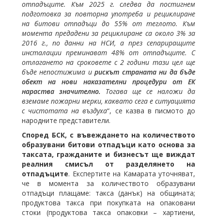
отпадъците. Към 2025 г. следва да постигнем
подготовка за повторна употреба и рециклиране
на битови отпадъци до 55% от теглото. Към
момента предадени за рециклиране са около 3% за
2016 г., по данни на НСИ, а през сепариращите
инсталации преминават 48% от отпадъците. С
отлагането на сроковете с 2 години тази цел ще
бъде непостижима и
рискът страната ни да бъде
обект на нови наказателни процедури от ЕК
нараства значително.
Тогава ще се наложи да
вземаме пожарни мерки, каквато сега е ситуацията
с чистотата на въздуха
“, се казва в писмото до
народните представители.
Според БСК, с въвеждането на количеството
образувани битови отпадъци като основа за
таксата, гражданите и бизнесът ще виждат
реалния смисъл от разделянето на
отпадъците
. Експертите на Камарата уточняват,
че в момента за количеството образувани
отпадъци плащаме: такса (данък) на общината;
продуктова такса при покупката на опаковани
стоки (продуктова такса опаковки – хартиени,