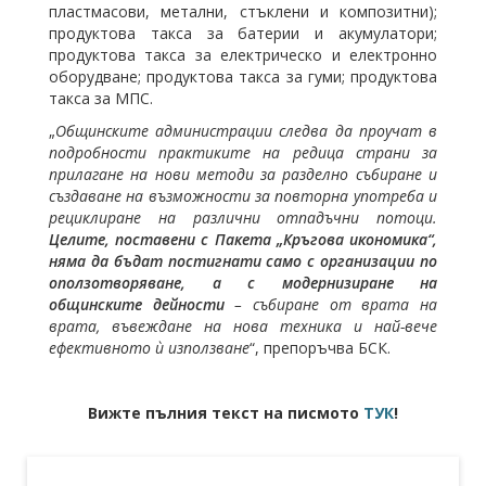
пластмасови, метални, стъклени и композитни);
продуктова такса за батерии и акумулатори;
продуктова такса за електрическо и електронно
оборудване; продуктова такса за гуми; продуктова
такса за МПС.
„
Общинските администрации следва да проучат в
подробности практиките на редица страни за
прилагане на нови методи за разделно събиране и
създаване на възможности за повторна употреба и
рециклиране на различни отпадъчни потоци.
Целите, поставени с Пакета „Кръгова икономика“,
няма да бъдат постигнати само с организации по
оползотворяване, а с модернизиране на
общинските дейности
– събиране от врата на
врата, въвеждане на нова техника и най-вече
ефективното ѝ използване
“, препоръчва БСК.
Вижте пълния текст на писмото
ТУК
!