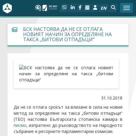
EN
Togg
За БСК
БСК НАСТОЯВА ДА НЕ СЕ ОТЛАГА
НОВИЯТ НАЧИН ЗА ОПРЕДЕЛЯНЕ НА
ТАКСА „БИТОВИ ОТПАДЪЦИ“
На фокус
Актуално
Социален диалог
Дейности
31.10.2018
Арбитражен съд
Да не се отлага срокът за влизане в сила на новия
метод за определяне на такса „битови отпадъци“
(ТБО) настоява Българската стопанска камара в
Проекти
писмо
, изпратено до ръководството на Народното
събрание и ресорните парламентарни комисии.
Членове