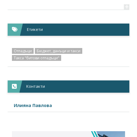
+
Етикети
Отпадъци
Бюджет, данъци и такси
Такса "битови отпадъци"
Контакти
Илияна Павлова