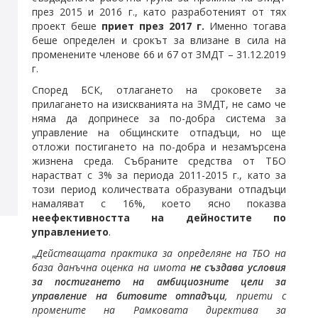
през 2015 и 2016 г., като разработеният от тях
проект беше
приет през 2017 г.
Именно тогава
беше определен и срокът за влизане в сила на
променените членове 66 и 67 от ЗМДТ – 31.12.2019
г.
Според БСК, отлагането на сроковете за
прилагането на изискванията на ЗМДТ, не само че
няма да допринесе за по-добра система за
управление на общинските отпадъци, но ще
отложи постигането на по-добра и незамърсена
жизнена среда. Събраните средства от ТБО
нарастват с 3% за периода 2011-2015 г., като за
този период количествата образувани отпадъци
намаляват с 16%, което ясно показва
неефективността на дейностите по
управлението
.
„
Действащата практика за определяне на ТБО на
база данъчна оценка на имота
не създава условия
за постигането на амбициозните цели
за
управление на битовите отпадъци
, приети с
промените на Рамковата директива за