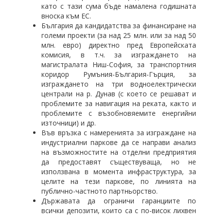
като с тази сума бъде намалена годишната
вноска към ЕС.
България да кандидатства за финансиране на
големи проекти (за над 25 млн. или за над 50
млн. евро) директно пред Европейската
комисия, в т.ч. за изграждането на
магистралата Ниш-София, за транспортния
коридор Румъния-България-Гърция, за
изграждането на три водноелектрически
централи на р. Дунав (с което се решават и
проблемите за навигация на реката, както и
проблемите с възобновяемите енергийни
източници) и др.
Във връзка с намеренията за изграждане на
индустриални паркове да се направи анализ
на възможностите на отделни предприятия
да предоставят съществуваща, но не
използвана в момента инфраструктура, за
целите на тези паркове, по линията на
публично-частното партньорство.
Държавата да ограничи гаранциите по
всички депозити, които са с по-висок лихвен