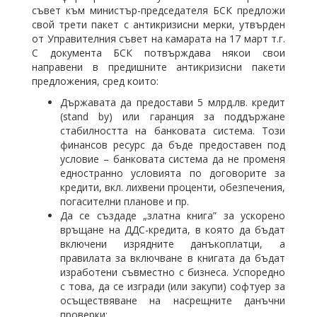
съвет към министър-председателя БСК предложи
свой трети пакет с антикризисни мерки, утвърден
от Управителния съвет на камарата на 17 март т.г.
С документа БСК потвърждава някои свои
направени в предишните антикризисни пакети
предложения, сред които:
Държавата да предостави 5 млрд.лв. кредит
(stаnd by) или гаранция за поддържане
стабилността на банковата система. Този
финансов ресурс да бъде предоставен под
условие – банковата система да не променя
едностранно условията по договорите за
кредити, вкл. лихвени проценти, обезпечения,
погасителни планове и пр.
Да се създаде „златна книга” за ускорено
връщане на ДДС-кредита, в която да бъдат
включени изрядните данъкоплатци, а
правилата за включване в книгата да бъдат
изработени съвместно с бизнеса. Успоредно
с това, да се изгради (или закупи) софтуер за
осъществяване на насрещните данъчни
проверки;