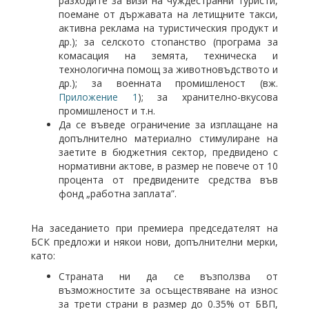
разходите за визи на чуждестранни туристи,
поемане от държавата на летищните такси,
активна реклама на туристическия продукт и
др.); за селското стопанство (програма за
комасация на земята, техническа и
технологична помощ за животновъдството и
др.); за военната промишленост (вж.
Приложение 1
); за хранително-вкусова
промишленост и т.н.
Да се въведе ограничение за изплащане на
допълнително материално стимулиране на
заетите в бюджетния сектор, предвидено с
нормативни актове, в размер не повече от 10
процента от предвидените средства във
фонд „работна заплата”.
На заседанието при премиера председателят на
БСК предложи и някои нови, допълнителни мерки,
като:
Страната ни да се възползва от
възможностите за осъществяване на износ
за трети страни в размер до 0.35% от БВП,