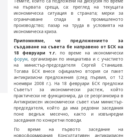
Темите, които са подложени на дискусия по време
на първата среща, са: преглед на текущата
икономическа ситуация в страната; мерки за
ограничаване спада в промишленото
производство; пазар на труда в условията на
икономическа криза.
Припомняме, че предложението за
създаване на съвета бе направено от БСК на
18 февруари т.г.
по време на икономически
форум
, организиран по инициатива и с участието
на министър-председателя Сергей Станишев.
Тогава БСК внесе официално втория си пакет
антикризисни предложения (след първия, от 12
ноември 2008 г.). На 18 февруари БСК предложи
Съветът за икономически растеж, който
практически не функционира, да се реорганизира в
Антикризисен икономически съвет към министър-
председателя, който да има редовни заседания
поне веднъж месечно, както и извънредни
заседания по конкретни поводи.
По време на първото заседание на
новосформирания Консултативен антикризисен