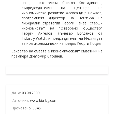
пазарна икономика Светла Костадинова,
съпредседателят на Центъра на
икономическо развитие Александър Божков,
програмният директор на Центъра на
либерални стратегии Георги Ганев, старши
икономистът на "Отворено общество"
Георги Ангелов, Лъчезар Богданов от
Industry Watch, и председателят на Института
за нов икономически напредък Георги Коцев.
Секретар на съвета е икономическият съветник на
премиера Драгомир Стойнев.
Дата:
03.04.2009
Източник:
www.bia-bg.com
Прочетено:
5046