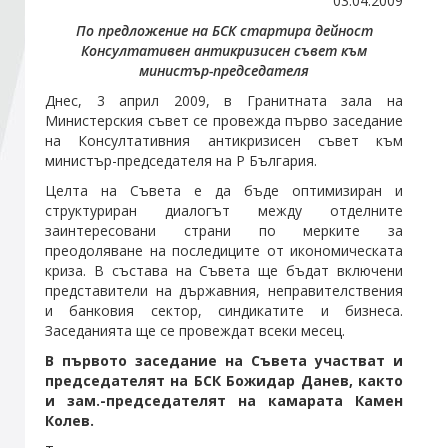
03.04.2009
По предложение на БСК стартира дейност
Консултативен антикризисен съвет към
Стани член
министър-председателя
Днес, 3 април 2009, в Гранитната зала на
Абонирайте се!
Министерския съвет се провежда първо заседание
на Консултативния антикризисен съвет към
министър-председателя на Р България.
Целта на Съвета е да бъде оптимизиран и
структуриран диалогът между отделните
заинтересовани страни по мерките за
преодоляване на последиците от икономическата
криза. В състава на Съвета ще бъдат включени
представители на държавния, неправителствения
и банковия сектор, синдикатите и бизнеса.
Заседанията ще се провеждат всеки месец.
В първото заседание на Съвета участват и
председателят на БСК Божидар Данев, както
и зам.-председателят на камарата Камен
Колев.