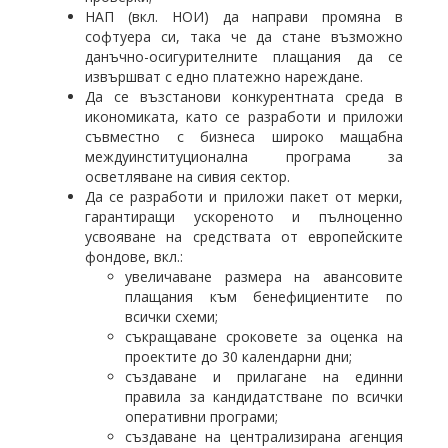
НАП (вкл. НОИ) да направи промяна в
софтуера си, така че да стане възможно
данъчно-осигурителните плащания да се
извършват с едно платежно нареждане.
Да се възстанови конкурентната среда в
икономиката, като се разработи и приложи
съвместно с бизнеса широко мащабна
междуинституционална програма за
осветляване на сивия сектор.
Да се разработи и приложи пакет от мерки,
гарантиращи ускореното и пълноценно
усвояване на средствата от европейските
фондове, вкл.:
увеличаване размера на авансовите
плащания към бенефициентите по
всички схеми;
съкращаване сроковете за оценка на
проектите до 30 календарни дни;
създаване и прилагане на единни
правила за кандидатстване по всички
оперативни програми;
създаване на централизирана агенция