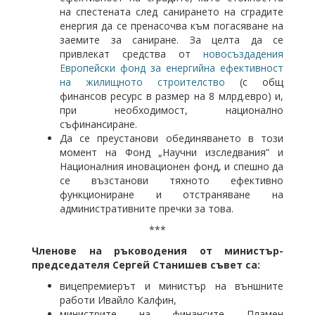
на спестената след санирането на сградите
енергия да се пренасочва към погасяване на
заемите за саниране. За целта да се
привлекат средства от
новосъздадения
Европейски фонд за енергийна ефективност
на жилищното строителство
(с общ
финансов ресурс в размер на 8 млрд.евро) и,
при необходимост, национално
съфинансиране.
Да се преустанови обединяването в този
момент на Фонд „Научни изследвания” и
Националния иновационен фонд, и спешно да
се възстанови тяхното ефективно
функциониране и отстраняване на
административните пречки за това.
***
Членове на ръководения от министър-
председателя Сергей Станишев съвет са:
вицепремиерът и министър на външните
работи Ивайло Калфин,
министрите на финансите Пламен