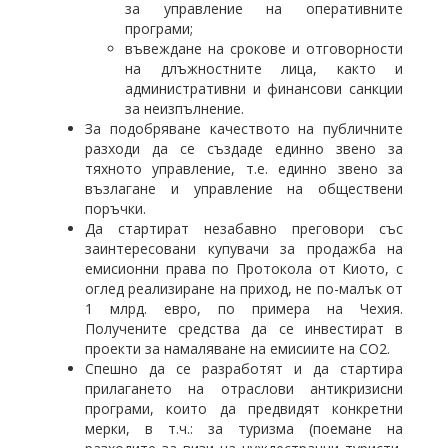
за управление на оперативните
програми;
въвеждане на срокове и отговорности
на длъжностните лица, както и
административни и финансови санкции
за неизпълнение.
За подобряване качеството на публичните
разходи да се създаде единно звено за
тяхното управление, т.е. единно звено за
възлагане и управление на обществени
поръчки.
Да стартират незабавно преговори със
заинтересовани купувачи за продажба на
емисионни права по Протокола от Киото, с
оглед реализиране на приход, не по-малък от
1 млрд. евро, по примера на Чехия.
Получените средства да се инвестират в
проекти за намаляване на емисиите на СО2.
Спешно да се разработят и да стартира
прилагането на отраслови антикризисни
програми, които да предвидят конкретни
мерки, в т.ч.: за туризма (поемане на