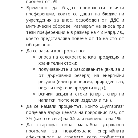
процент от 5%.
Временно да бъдат премахнати всички
преференции, които се дават на бюджетни
учреждения за внос, освободен от ДДС и
митнически сборове. Размерът на вноса при
тези преференции е в размер на 4.8 млрд. лв.,
което представлява повече от 16 на сто от
общия внос.
Да се засили контролът по:
вноса на селскостопанска продукция и
хранителни стоки;
получаваните и разходваните (вкл. за и
от държавния резерв) на енергийни
ресурси (електроенергия, природен газ,
нефт и нефтени продукти и др.);
всички акцизни стоки (спирт, спиртни
напитки, тютюневи изделия и т.н.).
Да се намали процентът, който „Булгаргаз”
получава върху цената на природния газ, от
3% (както е сега) на 0.5 или най-много на 1%.
Да стартира нова мащабна държавна
програма за подобряване енергийната
ефективност на сградите, като стойността