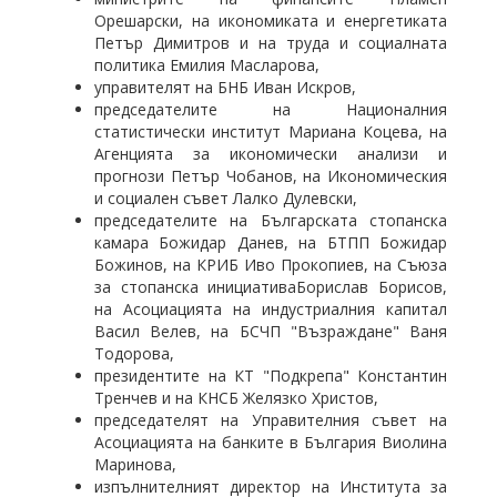
Орешарски, на икономиката и енергетиката
Петър Димитров и на труда и социалната
политика Емилия Масларова,
управителят на БНБ Иван Искров,
председателите на Националния
статистически институт Мариана Коцева, на
Агенцията за икономически анализи и
прогнози Петър Чобанов, на Икономическия
и социален съвет Лалко Дулевски,
председателите на Българската стопанска
камара Божидар Данев, на БТПП Божидар
Божинов, на КРИБ Иво Прокопиев, на Съюза
за стопанска инициативаБорислав Борисов,
на Асоциацията на индустриалния капитал
Васил Велев, на БСЧП "Възраждане" Ваня
Тодорова,
президентите на КТ "Подкрепа" Константин
Тренчев и на КНСБ Желязко Христов,
председателят на Управителния съвет на
Асоциацията на банките в България Виолина
Маринова,
изпълнителният директор на Института за