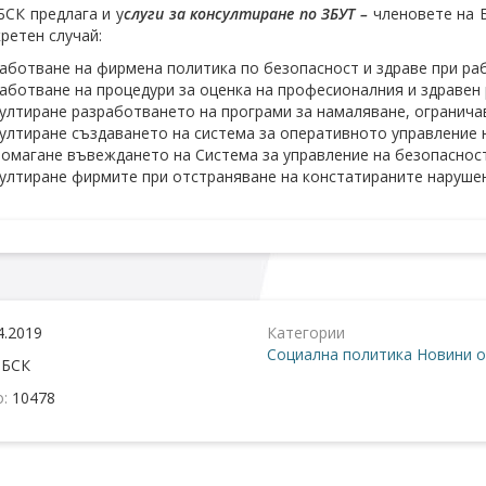
СК предлага и у
слуги за консултиране по ЗБУТ –
членовете на 
кретен случай:
аботване на фирмена политика по безопасност и здраве при ра
аботване на процедури за оценка на професионалния и здравен 
ултиране разработването на програми за намаляване, ограничав
ултиране създаването на система за оперативното управление н
омагане въвеждането на Система за управление на безопасност
ултиране фирмите при отстраняване на констатираните нарушен
4.2019
Категории
Социална политика
Новини о
:
БСК
о:
10478