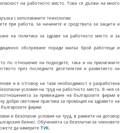
зопасност на работното място. Това се дължи на много
връзка с използваните технологии;
ете при работа, за начините и средствата за защита и
ране на политика за здраве на работното място и за
едицинско обслужване поради малък брой работещи и
кто по отношение на подходите, така и на прилаганите
ството през последните десетилетия и развитието на
енове и в отговор на тази необходимост е разработена
езопасни условия на труд на работното място. В нея се
имоотношенията за привеждане на българските фирми в
ху добри световни практики за промоция на здравето на
 българските фирми.
овни и безопасни условия на труд, в рамките на договор
ългарския бизнес. Обученията са безплатни за членовете
можете да намерите
ТУК
.