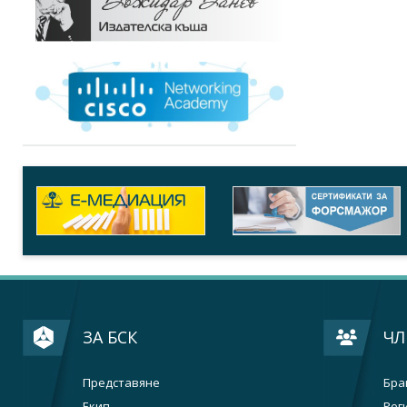
ЗА БСК
ЧЛ
Представяне
Бра
Екип
Рег