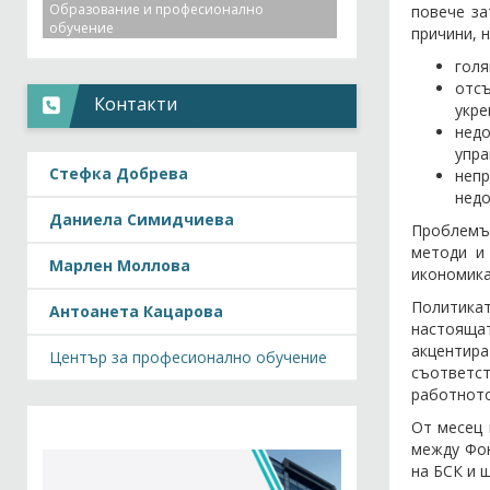
Образование и професионално
повече за
обучение
причини, н
голя
отсъ
Контакти
укре
нед
упра
Стефка Добрева
неп
недо
Даниела Симидчиева
Проблемът
методи и
Марлен Моллова
икономика
Политикат
Антоанета Кацарова
настоящат
акцентир
Център за професионално обучение
съответст
работното
От месец 
между Фон
на БСК и 