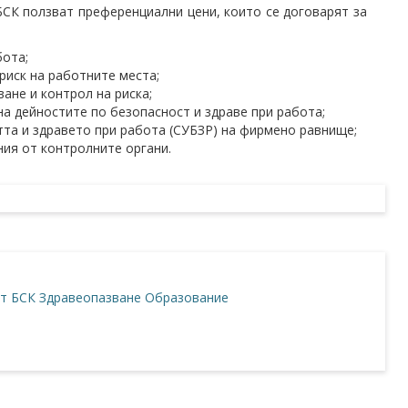
БСК ползват преференциални цени, които се договарят за
бота;
риск на работните места;
ане и контрол на риска;
а дейностите по безопасност и здраве при работа;
та и здравето при работа (СУБЗР) на фирмено равнище;
ия от контролните органи.
т БСК
Здравеопазване
Образование