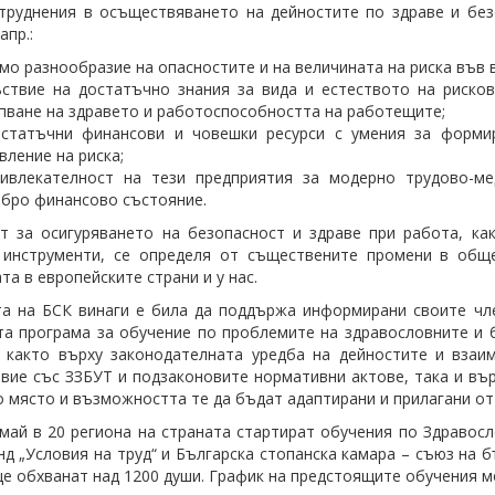
труднения в осъществяването на дейностите по здраве и бе
апр.:
мо разнообразие на опасностите и на величината на риска във 
ствие на достатъчно знания за вида и естеството на рисков
пване на здравето и работоспособността на работещите;
остатъчни финансови и човешки ресурси с умения за форми
вление на риска;
ривлекателност на тези предприятия за модерно трудово-м
бро финансово състояние.
 за осигуряването на безопасност и здраве при работа, ка
 инструменти, се определя от съществените промени в обще
та в европейските страни и у нас.
а на БСК винаги е била да поддържа информирани своите чл
а програма за обучение по проблемите на здравословните и б
а както върху законодателната уредба на дейностите и вза
вие със ЗЗБУТ и подзаконовите нормативни актове, така и вър
 място и възможността те да бъдат адаптирани и прилагани от
май в 20 региона на страната стартират обучения по Здравосл
д „Условия на труд“ и Българска стопанска камара – съюз на б
ще обхванат над 1200 души. График на предстоящите обучения 