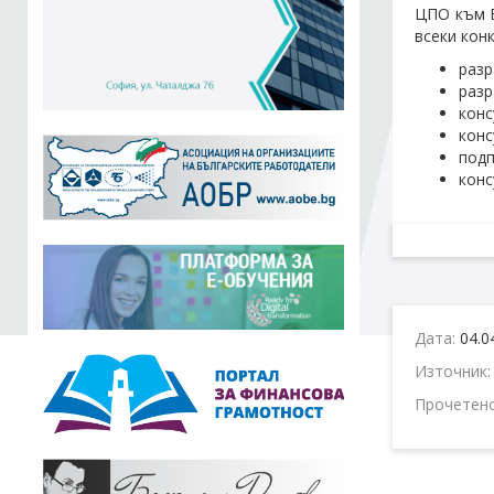
ЦПО към Б
всеки кон
разр
разр
конс
конс
подп
конс
Дата:
04.0
Източник
Прочетен