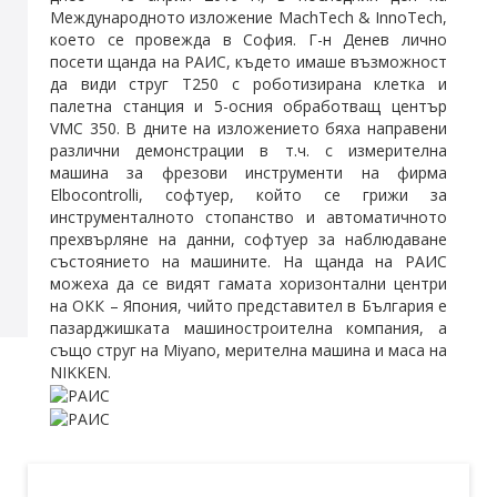
Международното изложение MachTech & InnoTech,
което се провежда в София. Г-н Денев лично
посети щанда на РАИС, където имаше възможност
да види струг Т250 с роботизирана клетка и
палетна станция и 5-осния обработващ център
VMC 350. В дните на изложението бяха направени
различни демонстрации в т.ч. с измерителна
машина за фрезови инструменти на фирма
Elbocontrolli, софтуер, който се грижи за
инструменталното стопанство и автоматичното
прехвърляне на данни, софтуер за наблюдаване
състоянието на машините. На щанда на РАИС
можеха да се видят гамата хоризонтални центри
на ОКК – Япония, чийто представител в България е
пазарджишката машиностроителна компания, а
също струг на Miyano, мерителна машина и маса на
NIKKEN.