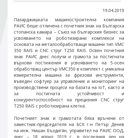
19.04.2019
Стани член
Пазарджишката машиностроителна компания
РАИС беше отличена с почетния знак на Българска
стопанска камара – Съюз на българския бизнес за
Абонирайте се!
усвояването на роботизирани комплекси на
основата на металообработващи машини тип VMC
350 RAIS и CNC струг Т250 RAIS. Освен почетния
знак РАИС днес получи и грамота за постигнати
върхови постижения в усвояването на 5-осен
обработващ център VMC350 в комплект с уникална
измерителна машина за фрезови инструменти,
въведен софтуер за управление и мониторинг на
производствени процеси на базата на IoT, както и
за постигната устойчивост и
конкурентоспособност на прецизния CNC струг
Т250 RAIS с роботизирана клетка.
Почетният знак и грамотата бяха връчени от
заместник-председателя на БСК г-н Петър Денев
на инж. Нишан Бъздигян, управител на РАИС ООД,
днес – 18 април 2019 г., в последния ден на