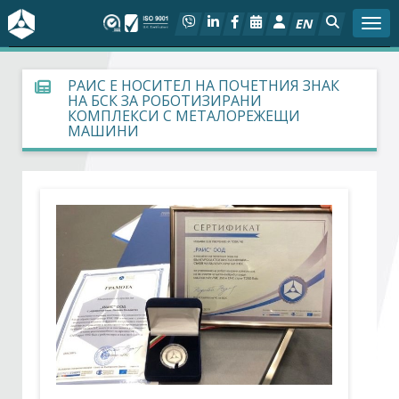
EN
Togg
За БСК
РАИС Е НОСИТЕЛ НА ПОЧЕТНИЯ ЗНАК
НА БСК ЗА РОБОТИЗИРАНИ
КОМПЛЕКСИ С МЕТАЛОРЕЖЕЩИ
На фокус
МАШИНИ
Актуално
Социален диалог
Дейности
Арбитражен съд
Проекти
Членове