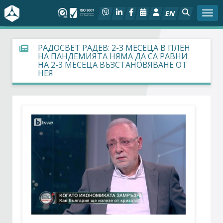
EN
Togg
За БСК
РАДОСВЕТ РАДЕВ: 2-3 МЕСЕЦА В ПЛЕН
НА ПАНДЕМИЯТА НЯМА ДА СА РАВНИ
НА 2-3 МЕСЕЦА ВЪЗСТАНОВЯВАНЕ ОТ
На фокус
НЕЯ
Актуално
Социален диалог
Дейности
Арбитражен съд
Проекти
Членове