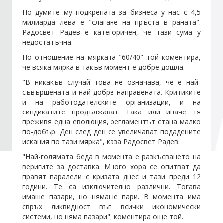
По думите му подкрепата за бизнеса у нас с 4,5
милиарда лева е "слагане на пръста в раната".
Радосвет Радев е категоричен, че тази сума у
недостатъчна.
По отношение на мярката "60/40" той коментира,
че всяка мярка в такъв момент е добре дошла.
"В никакъв случай това не означава, че е най-
съвършената и най-добре направената. Критиките
и на работодателските организации, и на
синдикатите продължават. Така или иначе тя
преживя една еволюция, регламентът стана малко
по-добър. Ден след ден се увеличават подадените
искания по тази мярка", каза Радосвет Радев.
"Най-голямата беда в момента е разкъсването на
веригите за доставка. Много хора се опитват да
правят паралели с кризата днес и тази преди 12
години. Те са изключително различни. Тогава
имаше пазари, но нямаше пари. В момента има
свръх ликвидност във всички икономически
системи, но няма пазари", коментира още той.