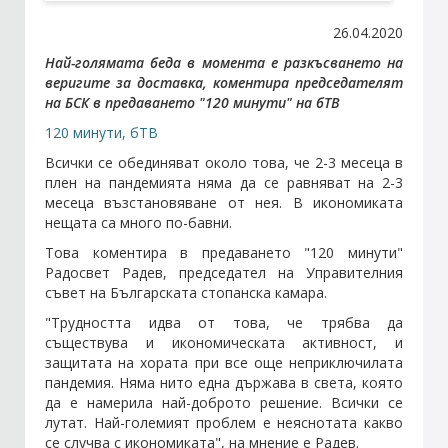
26.04.2020
Стани член
Най-голямата беда в момента е разкъсването на
веригите за доставка, коментира председателят
на БСК в предаването "120 минути" на бТВ
Абонирайте се!
120 минути, бТВ
Всички се обединяват около това, че 2-3 месеца в
плен на пандемията няма да се равняват на 2-3
месеца възстановяване от нея. В икономиката
нещата са много по-бавни.
Това коментира в предаването "120 минути"
Радосвет Радев, председател на Управителния
съвет на Българската стопанска камара.
"Трудността идва от това, че трябва да
съществува и икономическата активност, и
защитата на хората при все още неприключилата
пандемия. Няма нито една държава в света, която
да е намерила най-доброто решение. Всички се
лутат. Най-големият проблем е неяснотата какво
се случва с икономиката", на мнение е Радев.