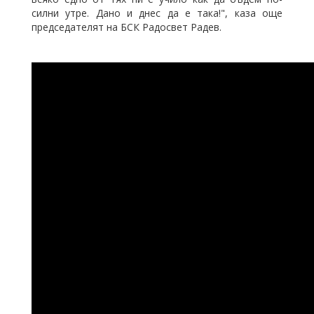
силни утре. Дано и днес да е така!", каза още
председателят на БСК Радосвет Радев.