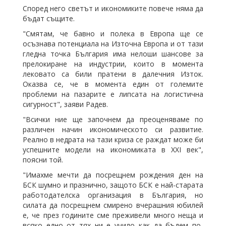
Според него светът и икономиките повече няма да
бъдат същите.
"Смятам, че бавно и полека в Европа ще се
осъзнава потенциала на Източна Европа и от тази
гледна точка България има нелоши шансове за
прелокиране на индустрии, които в момента
лековато са били пратени в далечния Изток.
Оказва се, че в момента един от големите
проблеми на пазарите е липсата на логистична
сигурност", заяви Радев.
"Всички ние ще започнем да преоценяваме по
различен начин икономическото си развитие.
Реално в недрата на тази криза се раждат може би
успешните модели на икономиката в XXI век",
поясни той.
"Имахме мечти да посрещнем рождения ден на
БСК шумно и празнично, защото БСК е най-старата
работодателска организация в България, но
силата да посрещнем смирено вчерашния юбилей
е, че през годините сме преживели много неща и
всяко едно от тях ни е учило как да бъдем по-