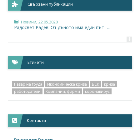
Свързани публикации
Новини,
22.05.2020
Радосвет Радев: От дъ­но­то има един път -...
+
Етикети
Пазар на труда
Икономическа криза
БСК
криза
работодатели
Компании, фирми
коронавирус
Контакти
Радосвет Радев