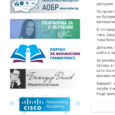
централи.
По проект
на батери
математик
В отговор
така, защ
това било
Допълни, 
който е з
За разлик
Затова в 
като посо
мнозинств
Бившият в
загуби 4 
бъде прие