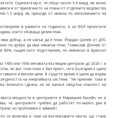
ктите. Оценката му е, че общо около 5-6 млрд. лв. може
зависи и от прилагането на плана от отделните ведомства
ни 1.3 млрд. лв. приходи от аванси по изпълнението на
договорени в рамките на годината, а за ВЕИ проектите
одини, които обхваща целия план.
 има добър, а не какъв да е план. Йордан Цонев от ДПС
 било по-добре да има някакъв план. Томислав Дончев от
 в 80% същия като подготвения, но невнесен в Брюксел
а 1400 или 1600 мегавата въглищни централи до 2026 г. и
очи, че ако този план е бил приет, сега България е щяла
оставките и високи цени. В същото време е щяла да върви
сигурността на енергийната система. "Не приехме това и
ява Зелената сделка, но не нанася смъртна опасност на
гавата мощности в централите в Маришкия басейн, но е
ава, че централите трябва да работят по-малко дни в
нтрали, но проблемен е зимният.
ято се включва и тази на въглеродните квоти, ще стане