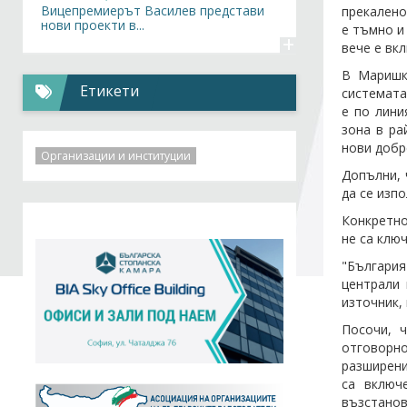
Вицепремиерът Василев представи
прекалено
нови проекти в...
е тъмно и
+
вече е вк
Становища,
09.02.2022
В Маришки
Относно съотношението на грантово
Етикети
системата
финансиране...
+
е по лини
зона в ра
нови добр
Организации и институции
Допълни, 
да се изп
Конкретно
не са клю
"България
централи 
източник, 
Посочи, 
отговорн
разширени
са включ
възстанов