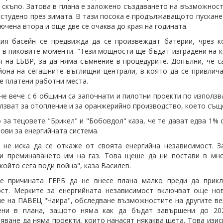
 скъпо. Затова в плана е заложено създаването на възможности
 студено през зимата. В тази посока е продължаващото пускане
лючена втора и още две се очаква до края на годината.
я басейн се предвижда да се произвеждат батерии, чрез ко
 в пиковите моменти. "Тези мощности ще бъдат изградени на к
я на ЕБВР, за да няма съмнение в процедурите. Допълни, че с
йона на сегашните въглищни централи, в която да се привлич
е платени работни места.
че вече с 6 общини са започнати и пилотни проекти по използв
олзват за отопление и за оранжерийно производство, което същ
 за тецовете "Брикел" и "Бобовдол" каза, че те дават едва 1% 
чови за енергийната система.
 не иска да се откаже от своята енергийна независимост. 
и преминаването им на газ. Това щеше да ни постави в мно
който сега води война", каза Василев.
че причината ГЕРБ да не внесе плана малко преди да прик
ост. Мерките за енергийната независимост включват още но
е на ПАВЕЦ "Чаира", обследване възможностите на другите вец
ени в плана, защото няма как да бъдат завършени до 202
яване да няма проекти, които нанасят някаква щета. Това изи