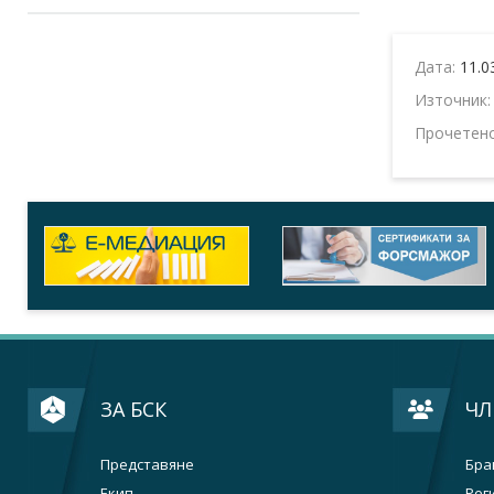
Дата:
11.0
Източник
Прочетен
ЗА БСК
ЧЛ
Представяне
Бра
Екип
Рег