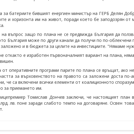
а за батериите бившият енергиен министър на ГЕРБ Делян Добре
ите и хоризонта им на живот, поради което бе заподозрян от 
а.
 на въпрос защо по плана не се предвижда България да ползв
ото България може по други канали да получи по по-облекчени 
 заложено и в бюджета за целите на инвестициите. "Нямаме нужд
че откакто е изработен първоначалният вариант на плана, няма
авишен.
а от оперативните програми парите по плана се връщат, ако н
частта за върховенството на правото са заложени доста по-а
чи, че са включени всички елементи от коалиционното споразум
о за приемането им.
ицепремиер Томислав Дончев заключи, че настоящият план в
млрд. лв. поне заради слабото темпо на договаряне. Освен тов
т.