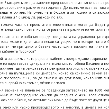
че България може да започне предварително изпълнение на прое
договорирани в рамките на годината. Допълни, че все пак това 
ващите органи. Напомни, че в бюджета за годината са заложе
 плана и 1.6 млрд. лв. разходи по тях.
 голяма част от проектите в енергетиката могат да бъдат 
 е предвидено поетапно да се развиват в рамките на четирите г
е планът се е забавил заради преценката на управляващите да
 това може и да е така в някои ситуации, но в конкретната е
заяви, че при цялото бавене настоящият вариант на плана е
т кабинета "Борисов".
ойто заварихме като редовен кабинет, предвиждаше закриване н
е на паро-газова централа на тяхно място, обяви Василев и пос
гажимент да изгражда газова централа при риск от спиране на д
ряне на въглищните си централи, които са критично важни за 
е преговори с ЕС, за да стигнем до друг план, който изпълн
та енергийно система", обяви Василев.
ия вариант на плана не се предвижда затварянето на 1600 ме
ажимент въглеродните емисии да спаднат с 40%. Това означ
 Василев обясни, че летният пик може да бъде поет от други це
е рано или късно производството на енергия, в цената на ко