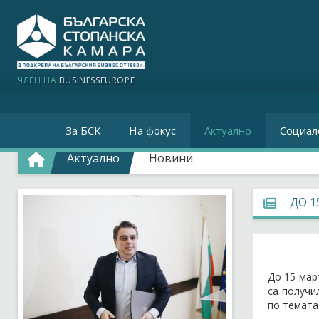
ЧЛЕН НА
BUSINESSEUROPE
За БСК
На фокус
Актуално
Социал
Актуално
Новини
ДО 1
До 15 мар
са получи
по темата