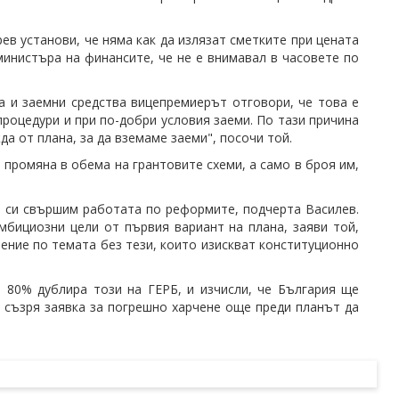
в установи, че няма как да излязат сметките при цената
министъра на финансите, че не е внимавал в часовете по
а и заемни средства вицепремиерът отговори, че това е
процедури и при по-добри условия заеми. По тази причина
а от плана, за да вземаме заеми", посочи той.
 промяна в обема на грантовите схеми, а само в броя им,
е си свършим работата по реформите, подчерта Василев.
мбициозни цели от първия вариант на плана, заяви той,
ение по темата без тези, които изискват конституционно
 80% дублира този на ГЕРБ, и изчисли, че България ще
а съзря заявка за погрешно харчене още преди планът да