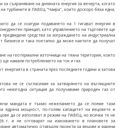
 за съхраняване на дневната енергия за вечерта, когато
 на турбините в ПАВЕЦ "Чаира", които доскоро бяха една,
ито да се осигури подаването на 1 гигават енергия в
онкурентен принцип, като управлението на търговете ще
а предвидени средства за изграждането на индустриална
ат бизнеси и така поетапно да може наетите да получат
ане на геотермални източници на тяхна територия, които
о ще намали потреблението на ток и газ.
от енергията в страната през последните години и затова
Затова не се съгласихме за затварянето на въглищните
го неизгодна ситуация да получаваме природен газ от
лючи мандата е тъкмо нежеланието да се поеме тази
ва ядрена мощност, по-голям капацитет на вецовете и
ове да се използват в режим на ПАВЕЦ, но всички те не
6 г. и не отговарят на изискването в плановете за
скване автоматично отхвърля проекти за вецове и ядрени