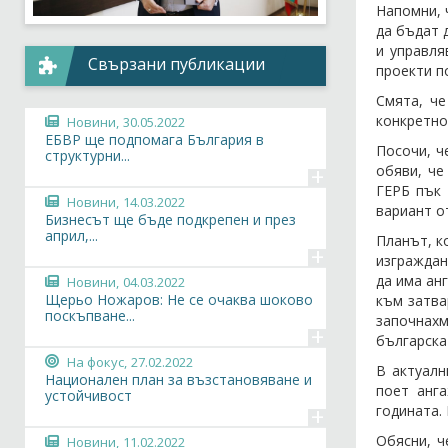
Напомни, 
да бъдат 
и управля
Свързани публикации
проекти по
Смята, че
конкретно
Новини,
30.05.2022
ЕБВР ще подпомага България в
Посочи, ч
структурни...
+
обяви, че
ГЕРБ пък 
Новини,
14.03.2022
вариант о
Бизнесът ще бъде подкрепен и през
април,...
Планът, к
+
изграждан
да има ан
Новини,
04.03.2022
Щерьо Ножаров: Не се очаква шоково
към затва
поскъпване...
започнахм
+
българска
На фокус,
27.02.2022
В актуалн
Национален план за възстановяване и
поет анг
устойчивост
+
годината.
Обясни, ч
Новини,
11.02.2022