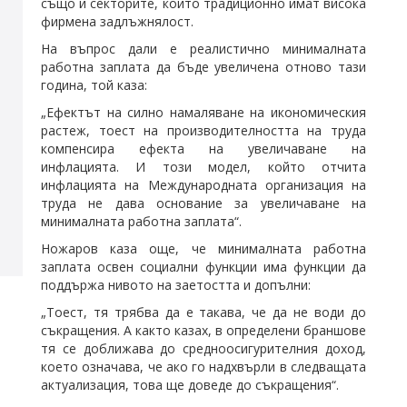
също и секторите, които традиционно имат висока
фирмена задлъжнялост.
На въпрос дали е реалистично минималната
работна заплата да бъде увеличена отново тази
година, той каза:
„Ефектът на силно намаляване на икономическия
растеж, тоест на производителността на труда
компенсира ефекта на увеличаване на
инфлацията. И този модел, който отчита
инфлацията на Международната организация на
труда не дава основание за увеличаване на
минималната работна заплата“.
Ножаров каза още, че минималната работна
заплата освен социални функции има функции да
поддържа нивото на заетостта и допълни:
„Тоест, тя трябва да е такава, че да не води до
съкращения. А както казах, в определени браншове
тя се доближава до средноосигурителния доход,
което означава, че ако го надхвърли в следващата
актуализация, това ще доведе до съкращения“.