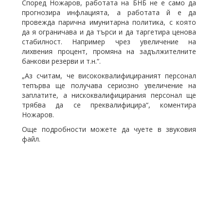
Според Ножаров, работата на БНБ не е само да
прогнозира инфлацията, а работата й е да
провежда парична имунитарна политика, с която
да я ограничава и да търси и да таргетира ценова
стабилност. Например чрез увеличение на
лихвения процент, промяна на задължителните
банкови резерви и т.н.“.
„Аз считам, че висококвалифицираният персонал
тепърва ще получава сериозно увеличение на
заплатите, а нискоквалифицирания персонал ще
трябва да се преквалифицира“, коментира
Ножаров.
Още подробности можете да чуете в звуковия
файл.