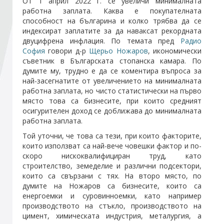
От 1 април 2022 г. се увеличи минималната
работна заплата. Каква е покупателната
способност на българина и колко трябва да се
Стани член
индексират заплатите за да наваксат рекордната
двуцифрена инфлация. По темата пред
Радио
София
говори д-р
Щерьо Ножаров
, икономически
Абонирайте се!
съветник в Българската стопанска камара. По
думите му, трудно е да се коментира въпроса за
най-засегнатите от увеличението на минималната
работна заплата, но чисто статистически на първо
място това са бизнесите, при които средният
осигурителен доход се доближава до минималната
работна заплата.
Той уточни, че това са тези, при които факторите,
които използват са най-вече човешки фактор и по-
скоро нискоквалифициран труд, като
строителство, земеделие и различни подсектори,
които са свързани с тях. На второ място, по
думите на Ножаров са бизнесите, които са
енергоемки и суровинноемки, като например
производството на стъкло, производството на
цимент, химическата индустрия, металургия, а