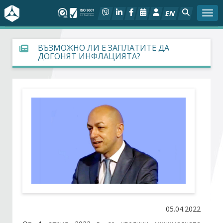
EN
Togg
За БСК
ВЪЗМОЖНО ЛИ Е ЗАПЛАТИТЕ ДА
ДОГОНЯТ ИНФЛАЦИЯТА?
На фокус
Актуално
Социален диалог
Дейности
Арбитражен съд
Проекти
05.04.2022
Членове