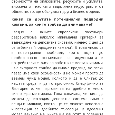
стойността на опаковките, ресурсите и усилията,
вложени от нас като задължена индустрия, и от
обществото, ще обслужват други бизнес модели.
Какви са другите потенциални подводни
камъни, за които трябва да внимаваме?
Заедно с нашите европейски партньори
разработихме няколко минимални критерия за
въвеждане на депозитна система, именно с цел да
се избегнат "подводните камъни". В това число са
и потенциални проблеми, които водят до
необосновано оскъпяване за индустрията и
потребителите, риск за работните места и измами.
Със сигурност трябва да имаме предвид, че всеки
пазар има свои особености и не можем просто да
вземем чужд модел, колкото и да е близък до
нашата среда, и да го приложим. Специфично за
България е, че търговията на дребно е много
силно фрагментирана. Това означава, че няма да
можем да изградим депозитна система само с
вендинг машини, които ще се окажат непосилна
инвестиция за дребните търговци. В идеалния
модел вендинг машините ще работят в големите