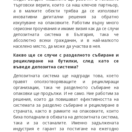
търговски вериги, които са наш ключов партньор,
а в малките обекти трябва да се използват
иновативни дигитални решения за обратно
изкупуване на опаковките. Работим върху много
сериозни проучвания и имаме визия как да се случи
депозитната система в България, така че
абсолютно всеки гражданин, и в най-малкото
населено място, да може да участва в нея.
Какво ще се случи с разделното събиране и
рециклиране на бутилки, след като се
въведе депозитна система?
Депозитната система ще надгради това, което
правят оползотворяващите и рециклиращи
организации, така че разделното събиране на
опаковки ще продължи. И не само. Ние работим за
решения, които да повишават ефективността на
системата за разделно събиране и рециклиране в
страната, както в рамките на опаковките, които
биха попаднали в обхвата на депозитната система,
така и за останалите. Именно задължената
индустрия е гарант за постигане на ежегодно