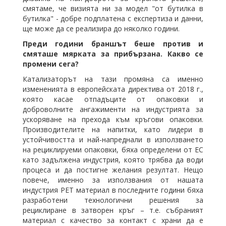
смятаме, че визията ни за модел "от бутилка в
бутилка" - добре подплатена с експертиза и данни,
ще може да се реализира до няколко години.
Преди години браншът беше против и
смяташе мярката за прибързана. Какво се
промени сега?
Катализаторът на тази промяна са именно
измененията в европейската директива от 2018 г.,
която касае отпадъците от опаковки и
доброволните ангажименти на индустрията за
ускоряване на прехода към кръгови опаковки.
Производителите на напитки, като лидери в
устойчивостта и най-напреднали в използването
на рециклируеми опаковки, бяха определени от ЕС
като задължена индустрия, която трябва да води
процеса и да постигне желания резултат. Нещо
повече, именно за използвания от нашата
индустрия РЕТ материал в последните години бяха
разработени технологични решения за
рециклиране в затворен кръг – т.е. събраният
материал с качество за контакт с храни да е