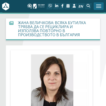
EN
Togg
За БСК
ЖАНА ВЕЛИЧКОВА: ВСЯКА БУТИЛКА
ТРЯБВА ДА СЕ РЕЦИКЛИРА И
ИЗПОЛЗВА ПОВТОРНО В
На фокус
ПРОИЗВОДСТВОТО В БЪЛГАРИЯ
Актуално
Социален диалог
Дейности
Арбитражен съд
Проекти
Членове