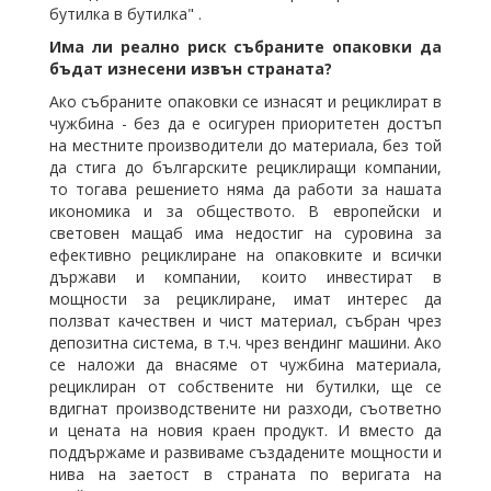
бутилка в бутилка" .
Има ли реално риск събраните опаковки да
бъдат изнесени извън страната?
Ако събраните опаковки се изнасят и рециклират в
чужбина - без да е осигурен приоритетен достъп
на местните производители до материала, без той
да стига до българските рециклиращи компании,
то тогава решението няма да работи за нашата
икономика и за обществото. В европейски и
световен мащаб има недостиг на суровина за
ефективно рециклиране на опаковките и всички
държави и компании, които инвестират в
мощности за рециклиране, имат интерес да
ползват качествен и чист материал, събран чрез
депозитна система, в т.ч. чрез вендинг машини. Ако
се наложи да внасяме от чужбина материала,
рециклиран от собствените ни бутилки, ще се
вдигнат производствените ни разходи, съответно
и цената на новия краен продукт. И вместо да
поддържаме и развиваме създадените мощности и
нива на заетост в страната по веригата на