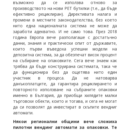
възможно да се използва отново за
производството на нови РЕТ бутилки (т.е., да бъде
ефективно рециклиран). Директивата налага и
промени в местните законодателства, без което
нито една националната система не може да
заработи адекватно. И не само това. През 2018
година Европа вече разполагаше с достатъчно
данни, знания и практически опит от държавите,
които първи въведоха успешни модели на
депозитна система, за да обезпечат висок процент
на събиране на опаковките. Сега вече знаем как
трябва да бъде конструирана системата, така че
да функционира без да ощетява нито един
участник в процеса. Да не натоварва
данъкоплатците, да гарантира рециклирането и
повторното използване на събраните опаковки
именно в България, да приобщи хилядите малки
търговски обекти, които и тогава, и сега не могат
да си позволят да инвестират в скъпите вендниг
автомати.
Някои регионални общини вече сложиха
пилотни вендинг автомати за опаковки. Те