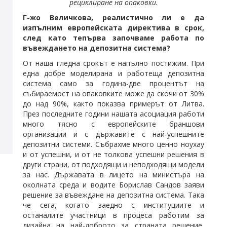
рециклиране на опаковки.
Г-жо
Величкова
, реалистично ли е да
изпълним европейската директива в срок,
след като тепърва започваме работа по
въвеждането на депозитна система?
От наша гледна срокът е напълно постижим. При
една добре моделирана и работеща депозитна
система само за година-две процентът на
събираемост на опаковките може да скочи от 30%
до над 90%, както показва примерът от Литва.
През последните години нашата асоциация работи
много тясно с европейските браншови
организации и с държавите с най-успешните
депозитни системи. Събрахме много ценно ноухау
и от успешни, и от не толкова успешни решения в
други страни, от подходящи и неподходящи модели
за нас. Държавата в лицето на министъра на
околната среда и водите Борислав Сандов заяви
решение за въвеждане на депозитна система. Така
че сега, когато заедно с институциите и
останалите участници в процеса работим за
дизайна на най-доброто за страната решение,