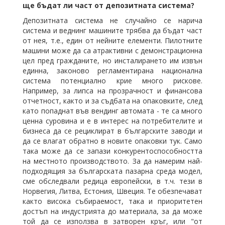
ще бъдат ли част от депозитната система?
Депозитната система не случайно се нарича
система и веднинг машините трябва да бъдат част
от нея, т.е., един от нейните елементи. Пилотните
машини може да са атрактивни с демонстрационна
цел пред гражданите, но инсталирането им извън
единна, законово регламентирана национална
система потенциално крие много рискове.
Например, за липса на прозрачност и финансова
отчетност, както и за съдбата на опаковките, след
като попаднат във вендинг автомата - те са много
ценна суровина и е в интерес на потребителите и
бизнеса да се рециклират в българските заводи и
да се влагат обратно в новите опаковки тук. Само
така може да се запази конкурентоспособността
на местното производството. За да намерим най-
подходящия за българската пазарна среда модел,
сме обследвали редица европейски, в т.ч. тези в
Норвегия, Литва, Естония, Швеция. Те обезпечават
както висока събираемост, така и приоритетен
достъп на индустрията до материала, за да може
той да се използва в затворен кръг, или "от