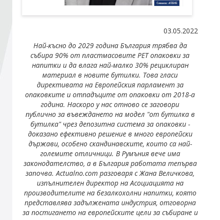
Стани член
03.05.2022
Най-късно до 2029 година България трябва да
Абонирайте се!
събира 90% от пластмасовите
PET
опаковки за
напитки и да влага най-малко 30% рециклиран
материал в новите бутилки. Това гласи
директивата на Европейския парламент за
опаковките и отпадъците от опаковки от 2018-а
година.
Наскоро у нас отново се заговори
публично
за въвеждането на модел "от бутилка в
бутилка" чрез депозитна система за опаковки -
доказано ефективно решение в много европейски
държави, особено скандинавските, които са най-
големите отличници. В Румъния вече има
законодателство, а в България работата тепърва
започва.
Actualno.com
разговаря с
Жана
Величкова
,
изпълнителен директор на Асоциацията на
производителите на безалкохолни напитки, която
представлява задължената индустрия, отговорна
за постигането на европейските цели за събиране и