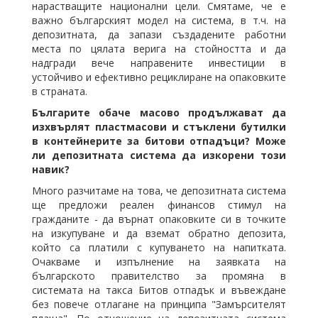
нарастващите национални цели. Смятаме, че е
важно българският модел на система, в т.ч. на
депозитната, да запази създадените работни
места по цялата верига на стойността и да
надгради вече направените инвестиции в
устойчиво и ефективно рециклиране на опаковките
в страната.
Българите обаче масово продължават да
изхвърлят пластмасови и стъклени бутилки
в контейнерите за битови отпадъци? Може
ли депозитната система да изкорени този
навик?
Много разчитаме на това, че депозитната система
ще предложи реален финансов стимул на
гражданите - да върнат опаковките си в точките
на изкупуване и да вземат обратно депозита,
който са платили с купуването на напитката.
Очакваме и изпълнение на заявката на
българското правителство за промяна в
системата на такса Битов отпадък и въвеждане
без повече отлагане на принципа "Замърсителят