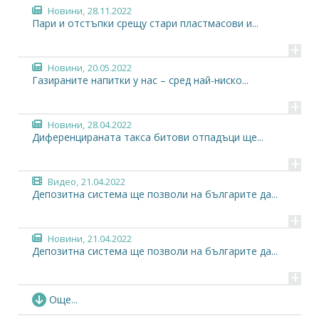
Новини,
28.11.2022
Пари и отстъпки срещу стари пластмасови и...
+
Новини,
20.05.2022
Газираните напитки у нас – сред най-ниско...
+
Новини,
28.04.2022
Диференцираната такса битови отпадъци ще...
+
Видео,
21.04.2022
Депозитна система ще позволи на българите да...
+
Новини,
21.04.2022
Депозитна система ще позволи на българите да...
+
Събития,
19.04.2022
Още...
Онлайн конференция "PRIA Околна среда България"