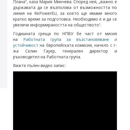
Плана“, каза Мария Минчева. Според нея, „важно е
държавата да се възползва от възможността по
линия на RePowerEU, за което ще имаме много
кратко време за подготовка. Необходимо е и да се
увеличи информираността на обществото“.
Годишната среща по НПВУ бе част от мисия
на
Работната група за възстановяване и
устойчивост
на Европейската комисия, начело с г-
жа Селин Гауер, генерален директор и
ръководител на Работната група.
Вижте пълен видео запис: