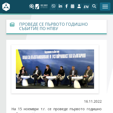
EN
Togg
За БСК
ПРОВЕДЕ СЕ ПЪРВОТО ГОДИШНО
СЪБИТИЕ ПО НПВУ
На фокус
Актуално
Социален диалог
Дейности
Арбитражен съд
Проекти
16.11.2022
На 15 ноември т.г. се проведе първото годишно
Членове