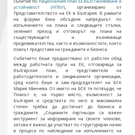
събитие по
Националния план за възстановяване и
устойчивост (НПВУ)
, организирано от
Представителството на ЕК в България. В рамките
Стани член
на форума бяха обсъдени напредъкът по
изпълнението на плана и следващите стъпки,
зеленият преход и отговорът на плана на
Абонирайте се!
съществуващите и възникващи
предизвикателства, както и възможностите, които
планът предоставя на гражданите и бизнеса.
Събитието беше предшествано от работен обяд
между работната група на ЕК, отговаряща за
българския план, и представители на
работодателските и синдикалните организации,
сред които беше и зам.-председателят на БСК
Мария Минчева. От името на БСК тя потвърди, че
Планът е, на първо място, възможност за
България и средствата по него в максимална
степен трябва да достигнат до бизнеса и
гражданите. „Социаните партньори са важен
инструмент за информиране на своите членове,
затова е важно да участват по структуриран начин
в процеса по наблюдение на изпълнението на