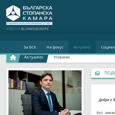
ЧЛЕН НА
BUSINESSEUROPE
За БСК
На фокус
Актуално
Социал
Актуално
Новини
ПОДО
Добре е 
Без ника