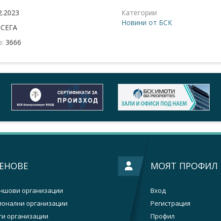
2.2023
Категории
Новини от БСК
:
СЕГА
о:
3666
ЕНОВЕ
МОЯТ ПРОФИЛ
ншови организации
Вход
ионални организации
Регистрация
ги организации
Профил