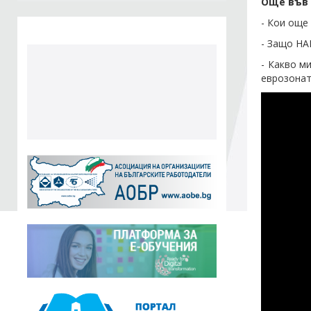
Още във
- Кои още
- Защо НА
- Какво м
еврозона