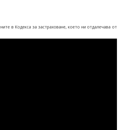
ните в Кодекса за застраховане, което ни отдалечава от