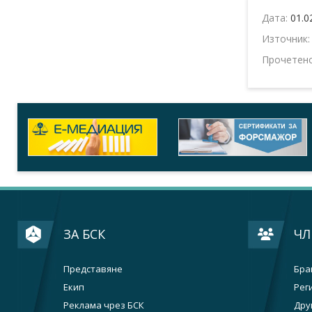
Дата:
01.0
Източник
Прочетен
ЗА БСК
ЧЛ
Представяне
Бра
Екип
Рег
Реклама чрез БСК
Дру