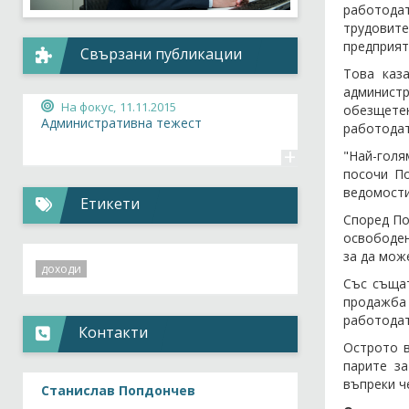
работодат
трудовит
предприят
Свързани публикации
Това каз
администр
На фокус,
11.11.2015
обезщетен
Административна тежест
работодат
+
"Най-голя
посочи По
ведомости
Етикети
Според По
освободен
за да мож
доходи
Със същат
продажба 
работодат
Контакти
Острото в
парите за
въпреки ч
Станислав Попдончев