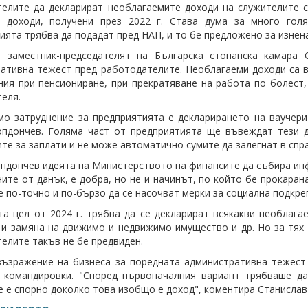
елите да декларират необлагаемите доходи на служителите с
е доходи, получени през 2022 г. Става дума за много гол
ията трябва да подадат пред НАП, и то бе предложено за изнена
а заместник-председателят на
Българска стопанска камара
ативна тежест пред работодателите. Необлагаеми доходи са ва
ия при пенсиониране, при прекратяване на работа по болест,
еля.
мо затруднение за предприятията е декларирането на ваучерит
пдончев. Голяма част от предприятията ще въвеждат тези д
те за заплати и не може автоматично сумите да залегнат в спра
пдончев идеята на Министерството на финансите да събира инф
ите от данък, е добра, но не и начинът, по който бе прокаран
е по-точно и по-бързо да се насочват мерки за социална подкре
а цел от 2024 г. трябва да се декларират всякакви необлагае
и замяна на движимо и недвижимо имущество и др. Но за тях 
елите такъв не бе предвиден.
ъзражение на бизнеса за поредната административна тежест
 командировки. "Според първоначалния вариант трябваше да
е е спорно доколко това изобщо е доход", коментира
Станислав