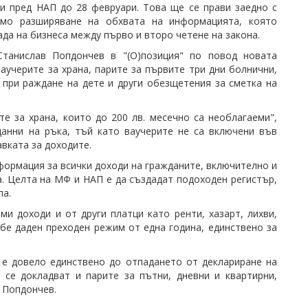
и пред НАП до 28 февруари. Това ще се прави заедно с
ямо разширяване на обхвата на информацията, която
да на бизнеса между първо и второ четене на закона.
Станислав Попдончев
в "(О)позиция" по повод новата
учерите за храна, парите за първите три дни болнични,
 при раждане на дете и други обезщетения за сметка на
е за храна, които до 200 лв. месечно са необлагаеми",
анни на ръка, тъй като ваучерите не са включени във
вката за доходите.
ормация за всички доходи на гражданите, включително и
а. Целта на МФ и НАП е да създадат подоходен регистър,
па.
ми доходи и от други платци като ренти, хазарт, лихви,
бе даден преходен режим от една година, единствено за
 е довело единствено до отпадането от деклариране на
 се докладват и парите за пътни, дневни и квартирни,
 Попдончев
.