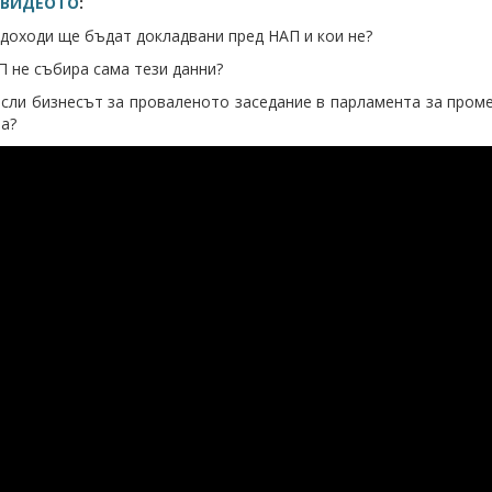
ВИДЕОТО
:
 доходи ще бъдат докладвани пред НАП и кои не?
П не събира сама тези данни?
исли бизнесът за проваленото заседание в парламента за проме
та?