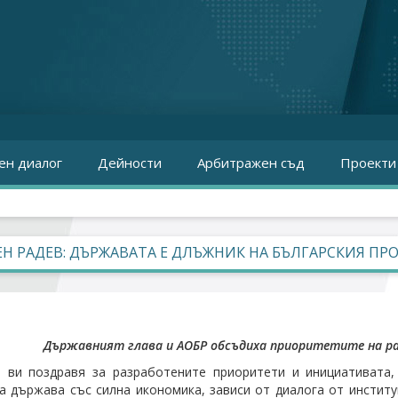
ен диалог
Дейности
Арбитражен съд
Проекти
Н РАДЕВ: ДЪРЖАВАТА Е ДЛЪЖНИК НА БЪЛГАРСКИЯ П
Държавният глава и АОБР обсъдиха приоритетите на ра
а ви поздравя за разработените приоритети и инициативата
а държава със силна икономика, зависи от диалога от институ