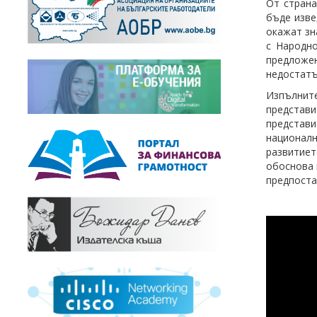
От страна
бъде изве
окажат зн
с Народно
предложе
недостатъ
Изпълнит
представи
представи
националн
развитие
обоснова 
предпоста