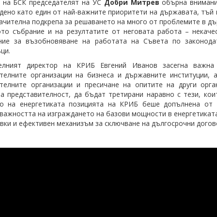
 на БСК председателят на УС
Добри Митрев
обърна внимани
дено като един от най-важните приоритети на държавата, тъй
ачителна подкрепа за решаването на много от проблемите в дъ
то събрание и на резултатите от неговата работа – некаче
ние за възобновяване на работата на Съвета по законода
ци.
елният директор на КРИБ Евгений Иванов засегна важна
телните организации на бизнеса и държавните институции, 
телните организации и пресичане на опитите на други орга
а представителност, да бъдат третирани наравно с тези, кои
то на енергетиката позицията на КРИБ беше допълнена от 
важността на изграждането на базови мощности в енергетиката 
вки и ефективен механизъм за сключване на дългосрочни догово