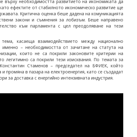
е върху необходимостта развитието на икономиката да
 като ефектите от стабилното икономическо развитие ще
ржавата. Критична оценка беше дадена на комуникацията
ствени закони и съмнения за лобизъм. Беше направено
телство към парламента с цел преодоляване на тези
 тема, касаеща взаимодействието между национално
а именно – необходимостта от зачитане на статута на
низации, които не са покрили законовите критерии на
то легитимно са покрили тези изисквания. По темата за
Константин Стаменов – председател на БФИЕК, който
и промяна в пазара на електроенергия, като се създадат
ри за доставка с енергийно интензивната индустрия.