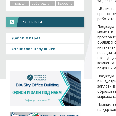
за достав
инфлация
работодатели
Еврозона
„Визията 
препоръки
работата 
Контакти
Председа
моменти 
пространс
Добри Митрев
обявяване
интензивн
Станислав Попдончев
позицията
с корупци
компенсат
подобни м
Председат
в индустр
заплати в
образоват
маркира к
Позицията
на държав