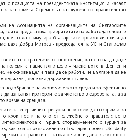
дат с позицията на президентската институция и касаят
ъгова икономика. Стремежът на служебното правителство
ли на Асоциацията на организациите на българските
са, които представиха приоритетите на работодателските
ка, която да стимулира българските производители и да
частваха Добри Митрев - председател на УС, и Станислав
своето геостратегическо положение, като това да даде
 на големите национални цели – членството в Шенген и
, че основна цел е така да се работи, че България да не
те държави”, допълни държавният глава.
за подобряване на икономическата среда и за ефективно
а да изпълнят критериите за членство в еврозоната, а за
по време на срещата.
ените на енергийните ресурси не можем да говорим и за
а открои постигнатото от служебното правителство в
 интерконектора с Гърция, споразумението с Турция за
з, както и с предложения от България проект „Solidarity
е мрежи на страните от нашия регион и дава възможност