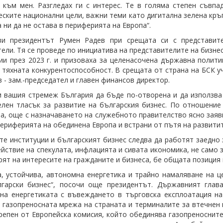
 към мен. Разгледах ги с интерес. Те в голяма степен съвпа
еските национални цели, важни теми като дигитална зелена кр
а ни да не остава в периферията на Европа“.
ви президентът Румен Радев при срещата си с представите
ели. Тя се проведе по инициатива на представителите на бизне
ии през 2023 г. и призоваха за целенасочена държавна полити
 тяхната конкурентоспособност. В срещата от страна на БСК у
 - зам.-председател и главен финансов директор.
 вашия стремеж България да бъде по-отворена и да използва 
лен тласък за развитие на българския бизнес. По отношение
а, още с назначаването на служебното правителство ясно заявих
периферията на обединена Европа и встрани от пътя на развити
е институции и българският бизнес следва да работят заедно 
йствие на спекулата, инфлацията и сивата икономика, не само з
рят на интересите на гражданите и бизнеса, бе общата позиция 
а, устойчива, автономна енергетика и трайно намаляване на ц
лгарски бизнес“, посочи още президентът. Държавният глав
на енергетиката с въвеждането в търговска експлоатация на
 газопреносната мрежа на страната и терминалите за втечнен га
крепен от Европейска комисия, който обединява газопреноснит