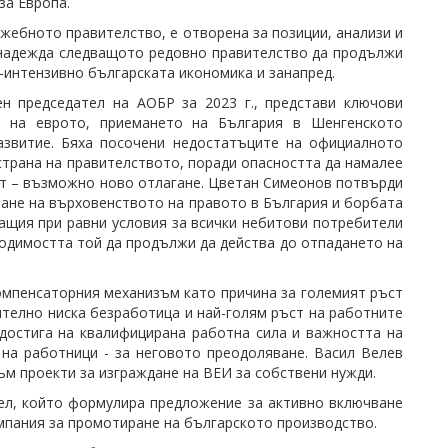
за Европа.
лужебното правителство, е отворена за позиции, анализи и
и надежда следващото редовно правителство да продължи
о-интензивно българската икономика и занапред.
н председател на АОБР за 2023 г., представи ключови
о на еврото, приемането на България в Шенгенското
азвитие. Бяха посочени недостатъците на официалното
страна на правителството, поради опасността да намалее
тат – възможно ново отлагане. Цветан Симеонов потвърди
ване на върховенството на правото в България и борбата
ащия при равни условия за всички небитови потребители
одимостта той да продължи да действа до отпадането на
мпенсаторния механизъм като причина за големият ръст
чително ниска безработица и най-голям ръст на работните
достига на квалифицирана работна сила и важността на
на работници - за неговото преодоляване. Васил Велев
ъм проекти за изграждане на ВЕИ за собствени нужди.
ел, който формулира предложение за активно включване
мпания за промотиране на българското производство.