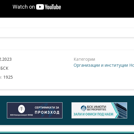
2.2023
Категории
Организации и институции
Но
:
БСК
о:
1925