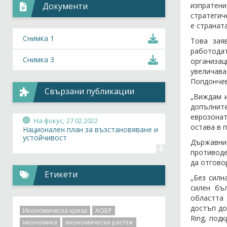
изпратени
Документи
стратегич
е странат
Снимка 1
Това зая
работодат
Снимка 3
организац
увеличава
Попдончев
Свързани публикации
„Виждам и
допълните
еврозонат
На фокус,
27.02.2022
остава в 
Национален план за възстановяване и
устойчивост
Държавнит
+
противоде
да отгово
Етикети
„Без силн
силен бъ
областта 
достъп до
Икономическа криза
АОБР
Ring, под
икономика
икономически растеж