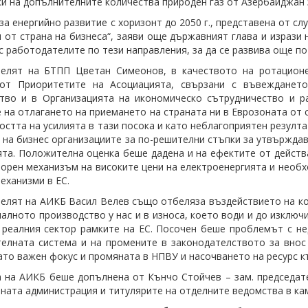
ки на допълнителните количества природен газ от Азербайджан 
за енергийно развитие с хоризонт до 2050 г., представена от с
 от страна на бизнеса“, заяви още държавният глава и израз
с работодателите по тези направления, за да се развива още п
телят на БТПП Цветан Симеонов, в качеството на ротационе
от Приоритетите на Асоциацията, свързани с въвежданет
тво и в Организацията на икономическо сътрудничество и р
 на отлагането на приемането на страната ни в Еврозоната от 
остта на усилията в тази посока и като неблагоприятен резул
 на бизнес организациите за по-решителни стъпки за утвържда
ята. Положителна оценка беше дадена и на ефектите от действ
орен механизъм на високите цени на електроенергията и необх
еханизми в ЕС.
елят на АИКБ Васил Велев също отбеляза въздействието на ко
иалното производство у нас и в износа, което води и до изклю
 реалния сектор рамките на ЕС. Посочен беше проблемът с не
елната система и на промените в законодателството за внос 
ато важен фокус и промяната в НПВУ и насочването на ресурс к
 на АИКБ беше допълнена от Кънчо Стойчев – зам. председат
ната администрация и титулярите на отделните ведомства в ка