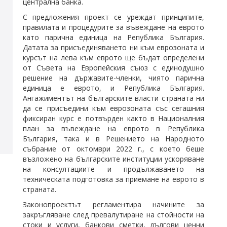
централна банка.
С предложения проект се уреждат принципите,
правилата и процедурите за въвеждане на еврото
като парична единица на Република България.
Датата за присъединяването ни към еврозоната и
курсът на лева към еврото ще бъдат определени
от Съвета на Европейския съюз с единодушно
решение на държавите-членки, чиято парична
единица е еврото, и Република България.
Ангажиментът на българските власти страната ни
да се присъедини към еврозоната със сегашния
фиксиран курс е потвърден както в Националния
план за въвеждане на еврото в Република
България, така и в Решението на Народното
събрание от октомври 2022 г., с което беше
възложено на българските институции ускоряване
на консултациите и продължаването на
техническата подготовка за приемане на еврото в
страната.
Законопроектът регламентира начините за
закръгляване след превалутиране на стойности на
стоки и услуги, банкови сметки, дългови ценни