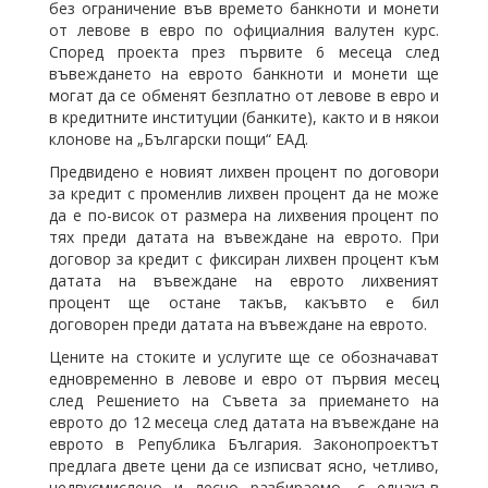
без ограничение във времето банкноти и монети
от левове в евро по официалния валутен курс.
Според проекта през първите 6 месеца след
въвеждането на еврото банкноти и монети ще
могат да се обменят безплатно от левове в евро и
в кредитните институции (банките), както и в някои
клонове на „Български пощи“ ЕАД.
Предвидено е новият лихвен процент по договори
за кредит с променлив лихвен процент да не може
да е по-висок от размера на лихвения процент по
тях преди датата на въвеждане на еврото. При
договор за кредит с фиксиран лихвен процент към
датата на въвеждане на еврото лихвеният
процент ще остане такъв, какъвто е бил
договорен преди датата на въвеждане на еврото.
Цените на стоките и услугите ще се обозначават
едновременно в левове и евро от първия месец
след Решението на Съвета за приемането на
еврото до 12 месеца след датата на въвеждане на
еврото в Република България. Законопроектът
предлага двете цени да се изписват ясно, четливо,
недвусмислено и лесно разбираемо, с еднакъв