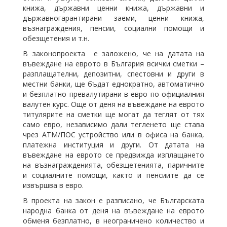
книжа, държавни ценни книжа, държавни и
държавногарантирани заеми, ценни книжа,
възнаграждения, пенсии, социални помощи и
обезщетения и т.н.
В законопроекта е заложено, че на датата на
въвеждане на еврото в България всички сметки –
разплащателни, депозитни, спестовни и други в
местни банки, ще бъдат еднократно, автоматично
и безплатно превалутирани в евро по официалния
валутен курс. Още от деня на въвеждане на еврото
титулярите на сметки ще могат да теглят от тях
само евро, независимо дали тегленето ще става
чрез АТМ/ПОС устройство или в офиса на банка,
платежна институция и други. От датата на
въвеждане на еврото се предвижда изплащането
на възнагражденията, обезщетенията, паричните
и социалните помощи, както и пенсиите да се
извършва в евро.
В проекта на закон е разписано, че Българската
народна банка от деня на въвеждане на еврото
обменя безплатно, в неограничено количество и