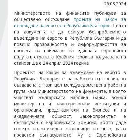
26.03.2024
Министерството на финансите публикува за
Стани член
обществено обсъждане
проекта на Закон за
въвеждане на еврото в Република България
. Целта
на документа е да осигури безпроблемното
Абонирайте се!
въвеждане на еврото в Република България и да
повиши прозрачността и информираността за
процеса на приемане на единната европейска
валута в страната. Крайният срок за получаване на
становища е 24 април 2024 година.
Проектът на Закон за въвеждане на еврото в
Република България е разработен от специално
създадена с тази цел междуведомствена работна
група към Министерството на финансите, в която
участват Българската народна банка, всички
министерства и заинтересовани институции и
организации, представители на бизнеса и на
академичната общност. Законопроектът е
съгласуван с Европейската комисия, която даде
своето положително становище по него, като
предстои съгласуването му с Европейската