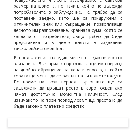
размер на шрифта, по начин, който не въвежда
потребителите в заблуждение. Те трябва да са
поставени заедно, като ще са придружени с
отличителен знак или съкращение, позволяващи
лесното им разпознаване. Крайната сума, която се
заплаща от потребителя, също трябва да бъде
представена и в двете валути в издавания
фискален/системен бон.
В продължение на един месец от фактическото
влизане на България в еврозоната ще има период
на двойно обращение на лева и еврото, в който
хората ще могат да се разплащат и в двете валути.
По време на този период търговците ще са
задължени да връщат ресто в евро, освен ако
нямат достатъчна моментна наличност. След
изтичането на този период левът ще престане да
бъде законно платежно средство.