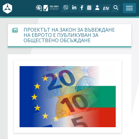
EN
Togg
За БСК
ПРОЕКТЪТ НА ЗАКОН ЗА ВЪВЕЖДАНЕ
НА ЕВРОТО Е ПУБЛИКУВАН ЗА
ОБЩЕСТВЕНО ОБСЪЖДАНЕ
На фокус
Актуално
Социален диалог
Дейности
Арбитражен съд
Проекти
Членове