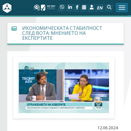
EN
Togg
За БСК
ИКОНОМИЧЕСКАТА СТАБИЛНОСТ
СЛЕД ВОТА: МНЕНИЕТО НА
ЕКСПЕРТИТЕ
На фокус
Актуално
Социален диалог
Дейности
Арбитражен съд
Проекти
12.06.2024
Членове