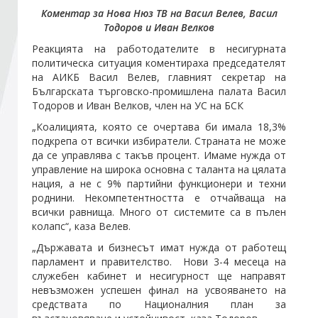
Коментар за Нова Нюз ТВ на Васил Велев, Васил
Тодоров и Иван Велков
Стани член
Реакцията на работодателите в несигурната
политическа ситуация коментираха председателят
Абонирайте се!
на АИКБ Васил Велев, главният секретар на
Българската търговско-промишлена палата Васил
Тодоров и Иван Велков, член на УС на БСК
„Коалицията, която се очертава би имала 18,3%
подкрепа от всички избиратели. Страната не може
да се управлява с такъв процент. Имаме нужда от
управление на широка основна с таланта на цялата
нация, а не с 9% партийни функционери и техни
роднини. Некомпетентността е отчайваща на
всички равнища. Много от системите са в пълен
колапс“, каза Велев.
„Държавата и бизнесът имат нужда от работещ
парламент и правителство. Нови 3-4 месеца на
служебен кабинет и несигурност ще направят
невъзможен успешен финал на усвояването на
средствата по Националния план за