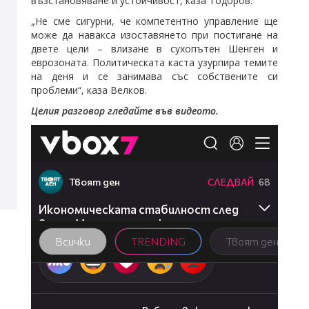
възстановяване и устойчивост, каза Тодоров.
„Не сме сигурни, че компетентно управление ще
може да навакса изоставянето при постигане на
двете цели – влизане в сухопътен Шенген и
еврозоната. Политическата каста узурпира темите
на деня и се занимава със собствените си
проблеми“, каза Велков.
Целия разговор гледайте във видеото.