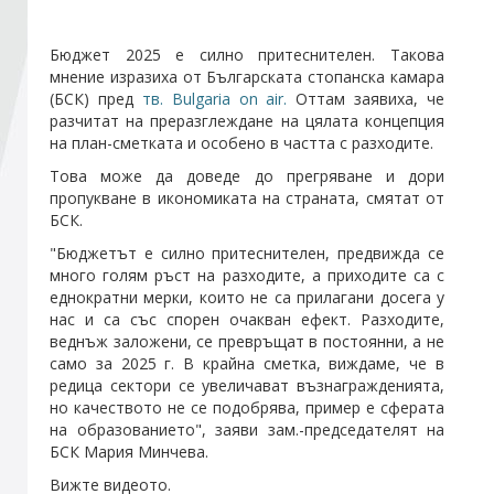
Бюджет 2025 е силно притеснителен. Такова
Стани член
мнение изразиха от Българската стопанска камара
(БСК) пред
тв. Bulgaria on air.
Оттам заявиха, че
Абонирайте се!
разчитат на преразглеждане на цялата концепция
на план-сметката и особено в частта с разходите.
Това може да доведе до прегряване и дори
пропукване в икономиката на страната, смятат от
БСК.
"Бюджетът е силно притеснителен, предвижда се
много голям ръст на разходите, а приходите са с
еднократни мерки, които не са прилагани досега у
нас и са със спорен очакван ефект. Разходите,
веднъж заложени, се превръщат в постоянни, а не
само за 2025 г. В крайна сметка, виждаме, че в
редица сектори се увеличават възнагражденията,
но качеството не се подобрява, пример е сферата
на образованието", заяви зам.-председателят на
БСК Мария Минчева.
Вижте видеото.