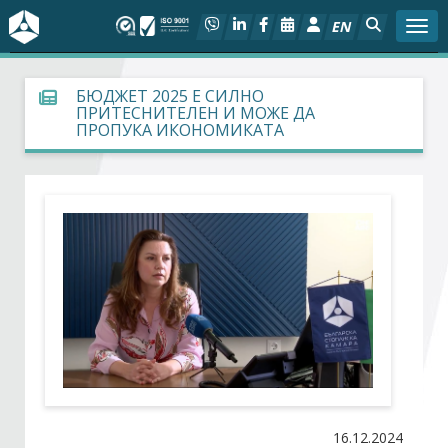
EN
Togg
За БСК
БЮДЖЕТ 2025 Е СИЛНО
ПРИТЕСНИТЕЛЕН И МОЖЕ ДА
ПРОПУКА ИКОНОМИКАТА
На фокус
Актуално
Социален диалог
Дейности
Арбитражен съд
Проекти
16.12.2024
Членове