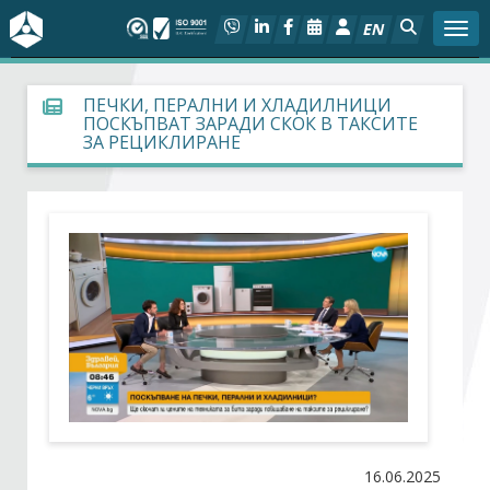
EN
Togg
За БСК
ПЕЧКИ, ПЕРАЛНИ И ХЛАДИЛНИЦИ
ПОСКЪПВАТ ЗАРАДИ СКОК В ТАКСИТЕ
ЗА РЕЦИКЛИРАНЕ
На фокус
Актуално
Социален диалог
Дейности
Арбитражен съд
Проекти
16.06.2025
Членове