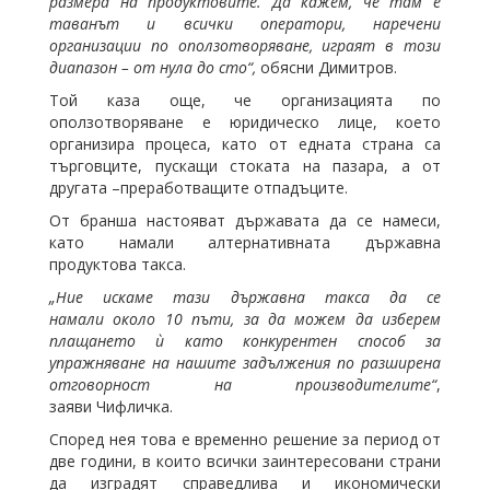
размера на продуктовите. Да кажем, че там е
таванът и всички оператори, наречени
организации по оползотворяване, играят в този
диапазон – от нула до сто“,
обясни Димитров.
Той каза още, че организацията по
оползотворяване е юридическо лице, което
организира процеса, като от едната страна са
търговците, пускащи стоката на пазара, а от
другата –преработващите отпадъците.
От бранша настояват държавата да се намеси,
като намали алтернативната държавна
продуктова такса.
„Ние искаме тази държавна такса да се
намали около 10 пъти, за да можем да изберем
плащането ѝ като конкурентен способ за
упражняване на нашите задължения по разширена
отговорност на производителите“
,
заяви Чифличка.
Според нея това е временно решение за период от
две години, в които всички заинтересовани страни
да изградят справедлива и икономически