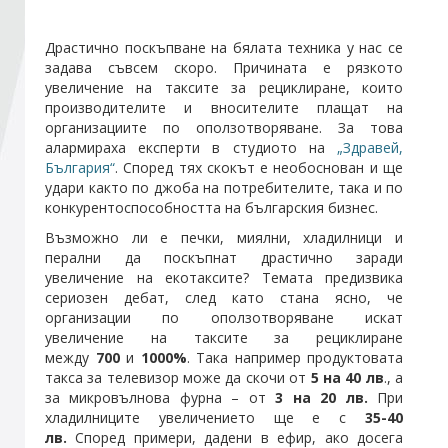
Драстично поскъпване на бялата техника у нас се
Стани член
задава съвсем скоро. Причината е рязкото
увеличение на таксите за рециклиране, които
Абонирайте се!
производителите и вносителите плащат на
организациите по оползотворяване. За това
алармираха експерти в студиото на
„Здравей,
България“
. Според тях скокът е необоснован и ще
удари както по джоба на потребителите, така и по
конкурентоспособността на българския бизнес.
Възможно ли е печки, миялни, хладилници и
перални да поскъпнат драстично заради
увеличение на екотаксите? Темата предизвика
сериозен дебат, след като стана ясно, че
организации по оползотворяване искат
увеличение на таксите за рециклиране
между
700
и
1000%
. Така например продуктовата
такса за телевизор може да скочи от
5
на
40 лв
., а
за микровълнова фурна – от
3 на
20 лв.
При
хладилниците увеличението ще е с
35-40
лв.
Според примери, дадени в ефир, ако досега