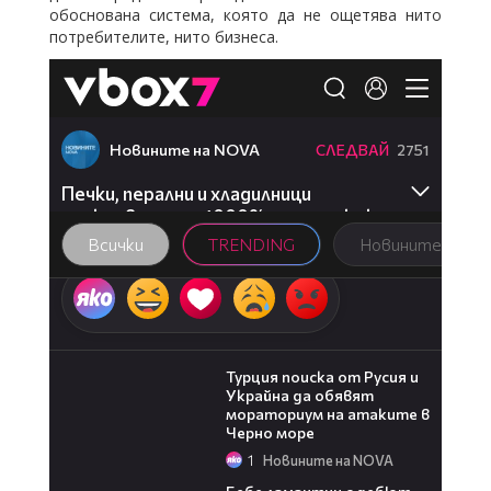
обоснована система, която да не ощетява нито
потребителите, нито бизнеса.