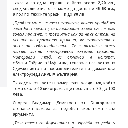
таксата за една пералня е била около
2,20 лв
.,
след увеличението тя може да достигне
45-50 лв.
,
а при по-тежките уреди – и до
80 лв.
„Проблемът е, че тези екотакси, както придобиха
гражданственост, се повишават изведнъж с много
голям процент. И това няма как да не се отрази на
цените по простата причина, че екотаксата е
част от себестойността. Тя е разход и всеки
такъв, както електрическа енергия, суровини,
материали, труд, се включва в цената“
,
обясни Габриела Чифличка, генерален секретар на
Сдружението на производителите на домакински
електроуреди
APPLiA България
.
Тя даде и конкретен пример: един хладилник, който
тежи около 60 килограма, ще поскъпне с 80 до 100
лева.
Според Владимир Димитров от Българската
стопанска камара за подобен скок няма ясни
аргументи.
„Тези такси са дефинирани в наредба за реда и