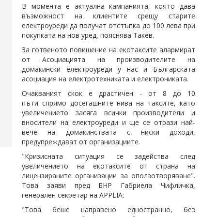
В момента е актуална кампанията, която дава
възможност на клиентите срещу старите
електроуреди да получат отстъпка до 100 лева при
покупката на нов уред, пояснява Такев.
За готвеното повишение на екотаксите алармират
от Асоциацията на производителите на
домакински електроуреди у нас и Българската
асоциация на електротехниката и електрониката.
Очакваният скок е драстичен - от 8 до 10
пъти спрямо досегашните нива на таксите, като
увеличението засяга всички производители и
вносители на електроуреди и ще се отрази най-
вече на домакинствата с ниски доходи,
предупреждават от организациите.
"Кризисната ситуация се задейства след
увеличението на екотаксите от страна на
лицензираните организации за оползотворяване".
Това заяви пред БНР Габриела Чифличка,
генерален секретар на APPLIA:
"Това беше направено едностранно, без