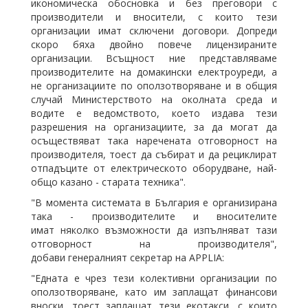
икономическа обосновка и без преговори с
производители и вносители, с които тези
организации имат сключени договори. Допреди
скоро бяха двойно повече лицензираните
организации. Всъщност ние представляваме
производителите на домакински електроуреди, а
не организациите по оползотворяване и в общия
случай Министерството на околната среда и
водите е ведомството, което издава тези
разрешения на организациите, за да могат да
осъществяват така наречената отговорност на
производителя, тоест да събират и да рециклират
отпадъците от електрическото оборудване, най-
общо казано - старата техника".
"В момента системата в България е организирана
така - производителите и вносителите
имат няколко възможности да изпълняват тази
отговорност на производителя",
добави генералният секретар на APPLIA:
"Едната е чрез тези колективни организации по
оползотворяване, като им заплащат финансови
вноски, тоест заплащат тези екотакси, с които