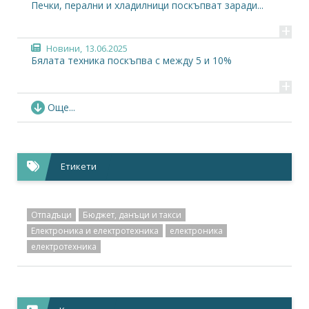
Печки, перални и хладилници поскъпват заради...
+
Новини,
13.06.2025
Бялата техника поскъпва с между 5 и 10%
+
Новини,
09.06.2025
Още...
Битовата техника може да поскъпне заради общо...
+
Новини,
09.06.2025
Етикети
В бума на солари и батерии за ток, строежът им...
+
Новини,
02.06.2025
Отпадъци
Бюджет, данъци и такси
Фирми за електроника може да вдигнат цените си...
Електроника и електротехника
електроника
+
електротехника
Новини,
30.05.2025
БСК сигнализира институциите за драстично и...
+