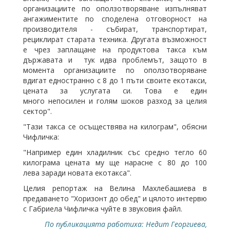
организациите по оползотворяване изпълняват
ангажиментите по споделена отговорност на
производителя - събират, транспортират,
рециклират старата техника. Другата възможност
е чрез заплащане на продуктова такса към
държавата и тук идва проблемът, защото в
момента организациите по оползотворяване
вдигат едностранно с 8 до 1 пъти своите екотакси,
цената за услугата си. Това е един
много непосилен и голям шоков разход за целия
сектор".
"Тази такса се осъществява на килограм", обясни
Чифличка:
"Например един хладилник със средно тегло 60
килограма цената му ще нарасне с 80 до 100
лева заради новата екотакса".
Целия репортаж на Велина Махлебашиева в
предаването "Хоризонт до обед" и цялото интервю
с Габриела Чифличка чуйте в звуковия файл.
По публикацията работиха: Недит Георгиева,