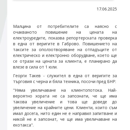
17.06.2025
Стани член
Малцина от потребителите са наясно с
Абонирайте се!
очакваното повишение на цената на
електроуредите, показва репортерската проверка
в една от веригите в Габрово. Повишението на
таксите за оползотворяване на отпадъците от
електрическо и електронно оборудване, което ще
се отрази на цената за клиента, е планирано да
влезе в сила от 1 юли.
Георги Такев - служител в една от веригите за
търговия с черна и бяла техника, посочи пред БНР:
"Няма увеличаване на клиентопотока. Най-
вероятно хората не са запознати, че ще има
такова увеличение и това ще доведе до
увеличение на крайните цени. Клиенти, които съм
имал досега, нито един не е направил запитване и
никой не е запознат, че ще има увеличаване на
екотакса".