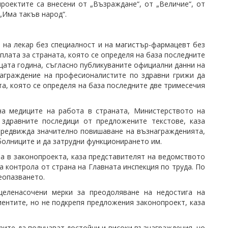
роектите са внесени от „Възраждане“, от „Величие“, от
„Има такъв народ“.
на лекар без специалност и на магистър-фармацевт без
плата за страната, която се определя на база последните
щата година, съгласно публикуваните официални данни на
награждение на професионалистите по здравни грижи да
та, която се определя на база последните две тримесечия
на медиците на работа в страната, Министерството на
 здравните последици от предложените текстове, каза
предвижда значително повишаване на възнагражденията,
болниците и да затрудни функционирането им.
а в законопроекта, каза представителят на ведомството
 контрола от страна на Главната инспекция по труда. По
еопазването.
целенасочени мерки за преодоляване на недостига на
иентите, но не подкрепя предложения законопроект, каза
рите да получават достойни и високи възнаграждения, но