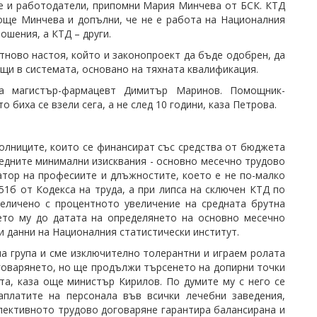
ще и работодатели, припомни Мария Минчева от БСК. КТД
 още Минчева и допълни, че не е работа на Националния
ошения, а КТД – други.
отново настоя, който и законопроект да бъде одобрен, да
щи в системата, основано на тяхната квалификация.
за магистър-фармацевт Димитър Маринов. Помощник-
биха се взели сега, а не след 10 години, каза Петрова.
олниците, които се финансират със средства от бюджета
ледните минимални изисквания - основно месечно трудово
тор на професиите и длъжностите, което е не по-малко
51б от Кодекса на труда, а при липса на сключен КТД по
величено с процентното увеличение на средната брутна
ието му до датата на определянето на основно месечно
 данни на Националния статистически институт.
на група и сме изключително толерантни и играем ролата
оговарянето, но ще продължи търсенето на допирни точки
а, каза още министър Кирилов. По думите му с него се
аплатите на персонала във всички лечебни заведения,
ективното трудово договаряне гарантира балансирана и