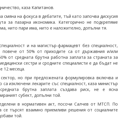
ничество, каза Капитанов.
 смяна на фокуса в дебатите, тъй като започва дискусия
ута за пазарна икономика. Категорично не подкрепяме
ма, нито пари има, нито е наложително, допълни тя.
специалност и на магистър-фармацевт без специалност,
о повече от 50% от приходите са от държавния и/или
0% от средната брутна работна заплата за страната за
едицински сестри и сродните специалисти е да бъдат не
е 12 месеца.
 сектор, но при предложената формулировка включва и
о са изключени лекарите със специалност, каза министър
средната брутна заплата създава риск, не е ясна
ираният субект, допълни той.
ределени в нормативен акт, посочи Салчев от МТСП. По
а се търсят взаимно приемливи решения от социалните
добави той.