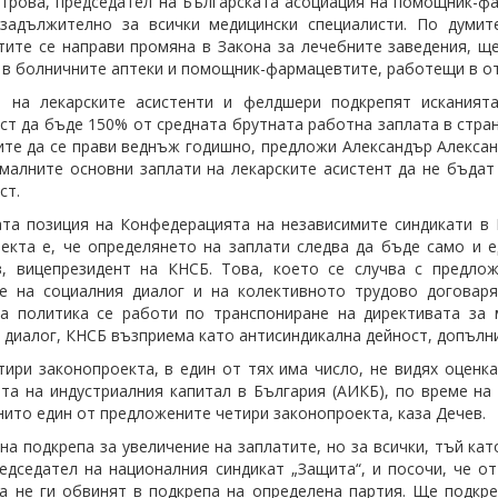
трова, председател на Българската асоциация на помощник-
 задължително за всички медицински специалисти. По думи
ите се направи промяна в Закона за лечебните заведения, 
в болничните аптеки и помощник-фармацевтите, работещи в от
 на лекарските асистенти и фелдшери подкрепят исканията
ст да бъде 150% от средната брутната работна заплата в стран
ите да се прави веднъж годишно, предложи Александър Алексан
малните основни заплати на лекарските асистент да не бъдат
ст.
та позиция на Конфедерацията на независимите синдикати в
екта е, че определянето на заплати следва да бъде само и е
в, вицепрезидент на КНСБ. Това, което се случва с предло
не на социалния диалог и на колективното трудово договар
а политика се работи по транспониране на директивата за 
 диалог, КНСБ възприема като антисиндикална дейност, допъл
ири законопроекта, в един от тях има число, не видях оценка
та на индустриалния капитал в България (АИКБ), по време на
нито един от предложените четири законопроекта, каза Дечев.
на подкрепа за увеличение на заплатите, но за всички, тъй кат
едседател на националния синдикат „Защита“, и посочи, че о
да не ги обвинят в подкрепа на определена партия. Ще подкре