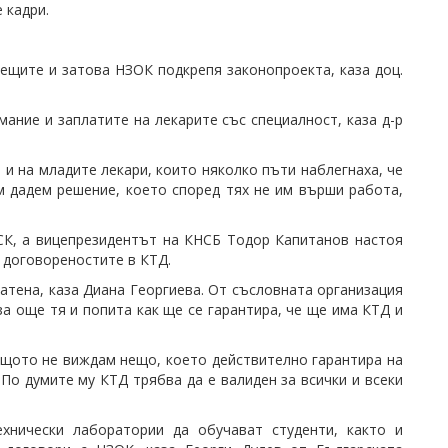
 кадри.
ещите и затова НЗОК подкрепя законопроекта, каза доц.
ание и заплатите на лекарите със специалност, каза д-р
и на младите лекари, които няколко пъти наблегнаха, че
м дадем решение, което според тях не им върши работа,
СК, а вицепрезидентът на КНСБ Тодор Капитанов настоя
а договореностите в КТД.
латена, каза Диана Георгиева. От съсловната организация
а още тя и попита как ще се гарантира, че ще има КТД и
защото не виждам нещо, което действително гарантира на
По думите му КТД трябва да е валиден за всички и всеки
нически лаборатории да обучават студенти, както и