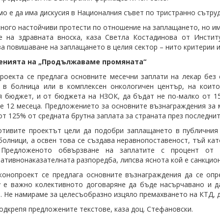
о е да има дискусия в Националния съвет по тристранно сътруд
ного настойчиви протести по отношение на заплащането, но има
е на здравната вноска, каза Светла Костадинова от Инстит
за повишаване на заплащането в целия сектор – нито критерии и
енията на „Продължаваме промяната“
роекта се предлага основните месечни заплати на лекар без 
 в болница или в комплексен онкологичен център, на коит
 бюджет, и от бюджета на НЗОК, да бъдат не по-малко от 15
е 12 месеца. Предложението за основните възнаграждения за м
от 125% от средната брутна заплата за страната през последнит
отивите проектът цели да подобри заплащането в публичния
болници, а освен това се създава неравнопоставеност, тъй кат
 Предложеното обвързване на заплатите с процент от 
ативнонаказателната разпоредба, липсва яснота кой е санкцион
конопроект се предлага основните възнаграждения да се оп
 е важно колективното договаряне да бъде насърчавано и д
. Не намираме за целесъобразно изцяло премахването на КТД, 
одкрепя предложените текстове, каза доц. Стефановски.