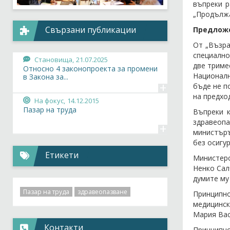
въпреки р
„Продължа
Свързани публикации
Предлож
От „Възра
специално
Становища,
21.07.2025
две триме
Относно 4 законопроекта за промени
Националн
в Закона за...
+
бъде не п
на предхо
На фокус,
14.12.2015
Пазар на труда
Въпреки 
здравеоп
+
министъръ
без осигу
Етикети
Министерс
Ненко Сал
думите му
Пазар на труда
здравеопазване
Принципн
медицинск
Мария Вас
Контакти
Принципно