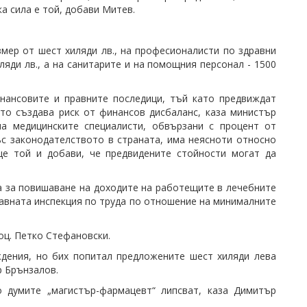
а сила е той, добави Митев.
змер от шест хиляди лв., на професионалисти по здравни
ляди лв., а на санитарите и на помощния персонал - 1500
нансовите и правните последици, тъй като предвиждат
то създава риск от финансов дисбаланс, каза министър
а медицинските специалисти, обвързани с процент от
с законодателството в страната, има неясноти относно
ще той и добави, че предвидените стойности могат да
а за повишаване на доходите на работещите в лечебните
лавната инспекция по труда по отношение на минималните
доц. Петко Стефановски.
ждения, но бих попитал предложените шест хиляди лева
-р Брънзалов.
о думите „магистър-фармацевт“ липсват, каза Димитър