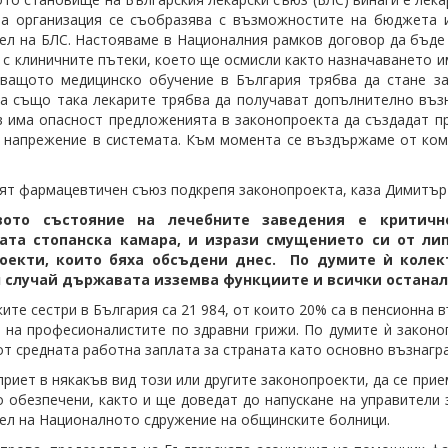
а организация се съобразява с възможностите на бюджета и
ел на БЛС. Настояваме в Националния рамков договор да бъде
 с клиничните пътеки, което ще осмисли както назначаването и
ващото медицинско обучение в България трябва да стане з
 а също така лекарите трябва да получават допълнително въз
 има опасност предложенията в законопроекта да създадат пр
 напрежение в системата. Към момента се въздържаме от коме
ят фармацевтичен съюз подкрепя законопроекта, каза Димитър 
вото състояние на лечебните заведения е критичн
ката
стопанска
камара,
и изрази смущението си от лип
оекти, които бяха обсъдени днес. По думите ѝ колек
 случай държавата изземва функциите и всички останал
ите сестри в България са 21 984, от които 20% са в пенсионна 
 на професионалистите по здравни грижи. По думите ѝ законо
от средната работна заплата за страната като основно възнагр
приет в някакъв вид този или другите законопроекти, да се прием
 обезпечени, както и ще доведат до напускане на управители 
ел на Националното сдружение на общинските болници.