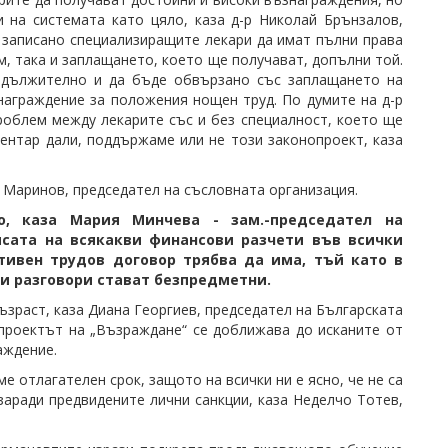
 на системата като цяло, каза д-р Николай Брънзалов,
 записано специализиращите лекари да имат пълни права
м, така и заплащането, което ще получават, допълни той.
адължително и да бъде обвързано със заплащането на
награждение за положения нощен труд. По думите на д-р
облем между лекарите със и без специалност, което ще
нтар дали, поддържаме или не този законопроект, каза
Маринов, председател на съсловната организация.
о, каза Мария Минчева - зам.-председател на
сата на всякакви финансови разчети във всички
тивен трудов договор трябва да има, тъй като в
и разговори стават безпредметни.
възраст, каза Диана Георгиев, председател на Българската
проектът на „Възраждане“ се доближава до исканите от
аждение.
е отлагателен срок, защото на всички ни е ясно, че не са
заради предвидените лични санкции, каза Неделчо Тотев,