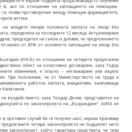
фармацевтите изрази подкрепа продължаващото обучение
те й, ако по отношение на заплащането на помощник-
ще се появи противоречие между помощни-фармацевтите,
крити аптеки.
 на младите лекари основната заплата на лекар без
ата, определена за последните 12 месеца. Актуализиране
дров, председател на съюза и добави, че предложението
 по-малко от 85% от основното заплащане на лекар без
 България (КНСБ) по отношение на четирите предложени
динствено обект на колективно договаряне, каза Тодор
жените изменения, е опасно – неглижиране или изцяло
яне. При положение, че от Министерството на труда и
минималната работна заплата, инициативи, заличаващи
ни Капитанов.
 на въздействието, каза Теодор Дечев, представител на
 дискусията по законопроекта на „Възраждане“. АИКБ не
о в противен случай би се получил хаос, изрази Красимир
т предлаганите четири законопроекта не подкрепят нито
пим законопроект, който гарантира средствата, че тези