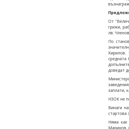
възнаграж
Предложе
От "Велич
грижи, ра
лв. Члено
По станов
значителн
Кирилов.
средната 
допълните
доведат д
Министерс
заведения
заплати, 
НЗОК не п
Винаги на
стартова 
Няма как
Маринов, 