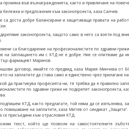
а промяна във възнагражденията, както и привличане на повече
 бележки и предложения към законопроекта, каза Салчев.
е са доста добре балансирани и защитаващи правата на работ
ски.
дкрепяме законопроекта, защото само в него са взети под вним
в.
омени са благодарение на професионалистите по здравни грижи 
е на заплащането им с КТД не е добре. Ние се опитваме да и
истър-фармацевт Маринов.
ншови договор, имайте го предвид, каза Мария Минчева от Б
ето на заплатите да става само и единствено чрез прилагане н
 кой да практикува професията ни, тя трябва да е правилно зап
ионалистите по здравни грижи не подкрепят законопроекта, каз
ва.
 подпишем КТД, както предлагате, той няма да се изпълнява, 
о повишаване на заплатите, каза Митев от синдикат „Защита“. 
а се присъедини към отрасловия КТД.
ожим текст, който ще позволи на самостоятелните зъботех