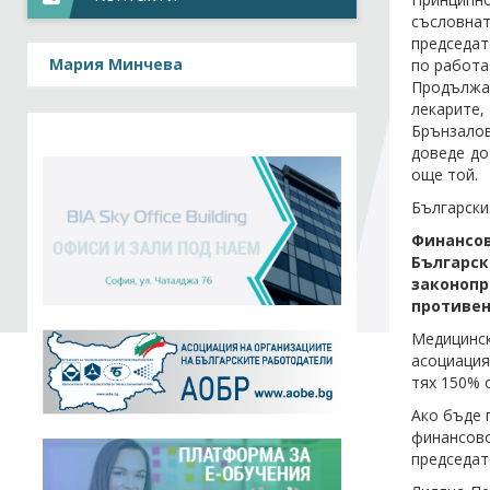
съсловнат
председат
Мария Минчева
по работа
Продължа
лекарите,
Брънзалов
доведе до
още той.
Български
Финансо
Българс
законопр
противен
Медицинск
асоциация
тях 150% 
Ако бъде 
финансово
председат