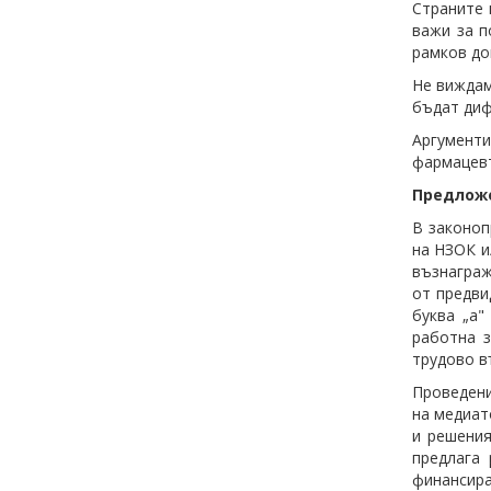
Страните 
важи за п
рамков до
Не виждам
бъдат диф
Аргумент
фармацевт
Предложе
В законоп
на НЗОК и
възнаграж
от предви
буква „а"
работна з
трудово в
Проведени
на медиат
и решения
предлага
финансира