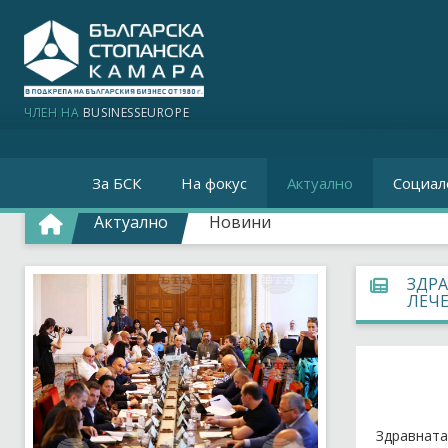
ЧЛЕН НА
BUSINESSEUROPE
За БСК
На фокус
Актуално
Социал
Актуално
Новини
ЗДРА
ЛЕЧ
Здравната