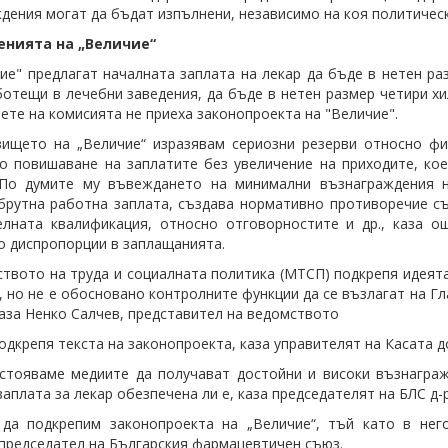
дения могат да бъдат изпълнени, независимо на коя политическ
нията на „Величие“
ие" предлагат началната заплата на лекар да бъде в нетен ра
ботещи в лечебни заведения, да бъде в нетен размер четири хи
вете на комисията не приеха законопроекта на "Величие".
ището на „Величие“ изразявам сериозни резерви относно фи
о повишаване на заплатите без увеличение на приходите, кое
 По думите му въвеждането на минимални възнаграждения н
брутна работна заплата, създава нормативно противоречие съ
лната квалификация, относно отговорностите и др., каза о
о диспропорции в заплащанията.
твото на труда и социалната политика (МТСП) подкрепя идеят
, но не е обосновано контролните функции да се възлагат на Г
каза Ненко Салчев, представител на ведомството
одкрепя текста на законопроекта, каза управителят на Касата 
стояваме медиите да получават достойни и високи възнагра
заплата за лекар обезпечена ли е, каза председателят на БЛС д
 да подкрепим законопроекта на „Величие“, тъй като в нег
председател на Българския фармацевтичен съюз.