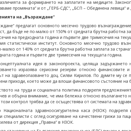
азличията за формирането на заплатите на медиците. Законоп
ваме промяната“ и от „ГЕРБ-СДС“, „БСП – Обединена левица“ и 
енията на „Възраждане“
ждане“ предлагат основното месечно трудово възнаграждение 
ст, да бъде не по-малко от 150% от средната брутна работна за
сечия на предходната година и първите две тримесечия на теку
ия статистически институт. Основното месечно трудово въз
о-малко от 140% от средната брутна работна заплата за страна
дната година и първите две тримесечия на текущата година.
концептуалната идея в законопроекта, целяща задържането 
азването изразява сериозни резерви относно финансовите и
т на здравеопазването доц. Силви Кирилов. По думите му се 
рени приходи, което може да влоши финансовото състояние на 
твото на труда и социалната политика подкрепя предложеният
чев и обърна внимание, че има бележка относно възлагането на
 този контрол трябва да се осъществява от системата на здрав
о Националната здравноосигурителна каса (НЗОК) подкрепя 
и специалисти с оглед осигуряване на качествени грижи за пац
илева от дирекция „Правна“ в НЗОК.
то становище на Българския лекарски съюз (БЛС) винаги е лека