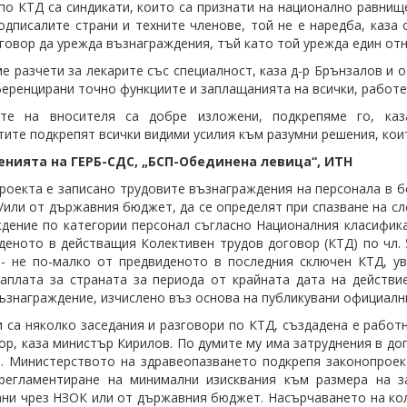
по КТД са синдикати, които са признати на национално равни
одписалите страни и техните членове, той не е наредба, каза
говор да урежда възнаграждения, тъй като той урежда един отн
е разчети за лекарите със специалност, каза д-р Брънзалов и 
еренцирани точно функциите и заплащанията на всички, работе
ите на вносителя са добре изложени, подкрепяме го, ка
ите подкрепят всички видими усилия към разумни решения, които 
нията на ГЕРБ-СДС, „БСП-Обединена левица“, ИТН
роекта е записано трудовите възнаграждения на персонала в б
/или от държавния бюджет, да се определят при спазване на с
дение по категории персонал съгласно Националния класифика
деното в действащия Колективен трудов договор (КТД) по чл. 
 - не по-малко от предвиденото в последния сключен КТД, у
аплата за страната за периода от крайната дата на действ
ъзнаграждение, изчислено въз основа на публикувани официални
 са няколко заседания и разговори по КТД, създадена е работ
ор, каза министър Кирилов. По думите му има затруднения в д
. Министерството на здравеопазването подкрепя законопроект
 регламентиране на минимални изисквания към размера на з
ни чрез НЗОК или от държавния бюджет. Насърчаването на кол