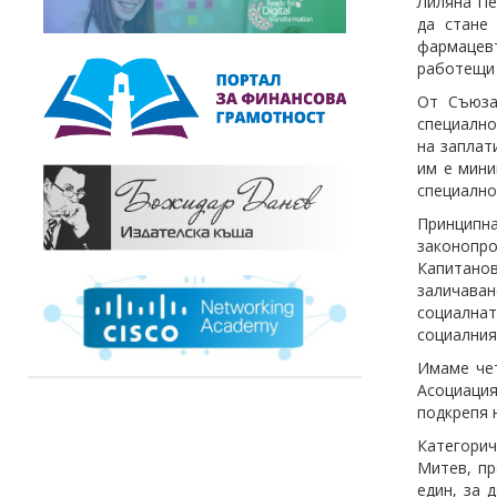
Лиляна Пе
да стане
фармацевт
работещи 
От Съюза
специално
на заплат
им е мини
специално
Принципна
законопро
Капитано
заличава
социалнат
социалния
Имаме чет
Асоциация
подкрепя 
Категорич
Митев, пр
един, за 