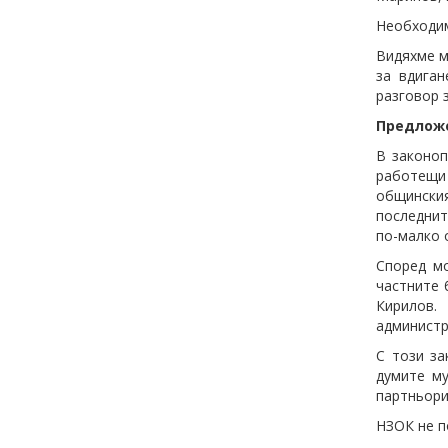
Необходим
Видяхме м
за вдиган
разговор 
Предлож
В законоп
работещи
общинския
последнит
по-малко 
Според м
частните 
Кирилов.
администр
С този за
думите му
партньори
НЗОК не п