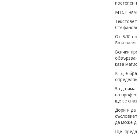
постепенн
МТСП няма
Текстовет
Стефанов
От БЛС по
Брънзало
Всички пр
обвързван
каза маг
КТД е бра
определян
За да има
на профес
ще се спаз
Дори и да
съсловиет
да може д
Ще предл