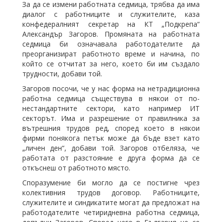
За да се измени работната седмица, трябва да има
диалог с работниците и служителите, каза
конфедералният секретар на КТ „Подкрепа“
Александър Загоров. Промяната на работната
седмица би означавала работодателите да
преорганизират работното време и начина, по
който се отчитат за него, което би им създало
трудности, добави той.
Загоров посочи, че у нас форма на нетрадиционна
работна седмица съществува в някои от по-
нестандартните сектори, като например ИТ
секторът. Има и разрешение от правилника за
вътрешния трудов ред, според което в някои
фирми понякога петък може да бъде взет като
„личен ден“, добави той. Загоров отбеляза, че
работата от разстояние е друга форма да се
откъснеш от работното място.
Споразумение би могло да се постигне чрез
колективния трудов договор. Работниците,
служителите и синдикатите могат да предложат на
работодателите четиридневна работна седмица,