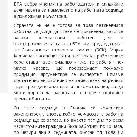
БТА събра мнения на работодатели и синдикати
дали идеята за намаляване на работната седмица
е приложима в България.
Страната ни не е готова за това петдневната
работна седмица да стане четиридневна, като се
запази осемчасовият работен ден и
възнагражденията, каза за БТА зам.-председателят
на Българската стопанска камара (БСК) Мария
Минчева. Населението ни застарява, работещите
хора стават все по-малко и ако те работят по-
малко часове, ще произвеждат по-малко
продукция, аргументира се експертът. Нямаме
достатъчно високо ниво на заместване на ръчния
труд чрез дигитализация и автоматизация, за да
може хората да разполагат с повече свободно
време, обясни тя.
От тази седмица в Гърция се коментира
законопроект, според който 40-часовата работна
седмица ще се запази, но вместо пет дни по осем
часа, гръцките граждани биха работили по 10 часа,
по четири дни в седмицата, обясни тя. Това би