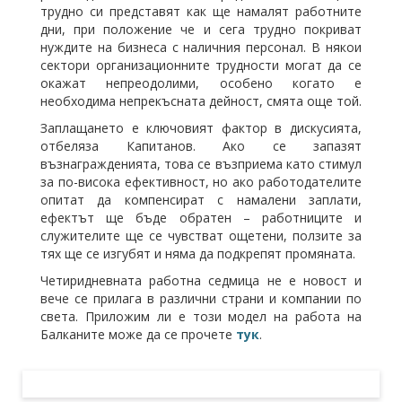
трудно си представят как ще намалят работните
дни, при положение че и сега трудно покриват
нуждите на бизнеса с наличния персонал. В някои
сектори организационните трудности могат да се
окажат непреодолими, особено когато е
необходима непрекъсната дейност, смята още той.
Заплащането е ключовият фактор в дискусията,
отбеляза Капитанов. Ако се запазят
възнагражденията, това се възприема като стимул
за по-висока ефективност, но ако работодателите
опитат да компенсират с намалени заплати,
ефектът ще бъде обратен – работниците и
служителите ще се чувстват ощетени, ползите за
тях ще се изгубят и няма да подкрепят промяната.
Четиридневната работна седмица не е новост и
вече се прилага в различни страни и компании по
света. Приложим ли е този модел на работа на
Балканите може да се прочете
тук
.