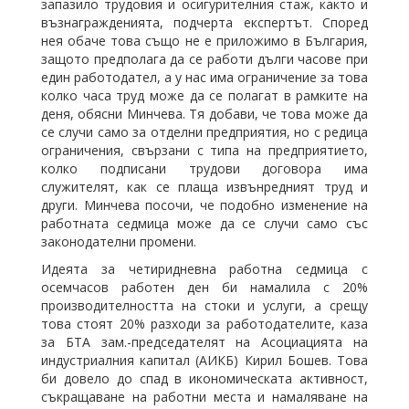
запазило трудовия и осигурителния стаж, както и
възнагражденията, подчерта експертът. Според
нея обаче това също не е приложимо в България,
защото предполага да се работи дълги часове при
един работодател, а у нас има ограничение за това
колко часа труд може да се полагат в рамките на
деня, обясни Минчева. Тя добави, че това може да
се случи само за отделни предприятия, но с редица
ограничения, свързани с типа на предприятието,
колко подписани трудови договора има
служителят, как се плаща извънредният труд и
други. Минчева посочи, че подобно изменение на
работната седмица може да се случи само със
законодателни промени.
Идеята за четиридневна работна седмица с
осемчасов работен ден би намалила с 20%
производителността на стоки и услуги, а срещу
това стоят 20% разходи за работодателите, каза
за БТА зам.-председателят на Асоциацията на
индустриалния капитал (АИКБ) Кирил Бошев. Това
би довело до спад в икономическата активност,
съкращаване на работни места и намаляване на