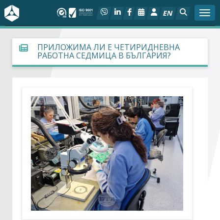
EN
Togg
За БСК
ПРИЛОЖИМА ЛИ Е ЧЕТИРИДНЕВНА
РАБОТНА СЕДМИЦА В БЪЛГАРИЯ?
На фокус
Актуално
Социален диалог
Дейности
Арбитражен съд
Проекти
Членове