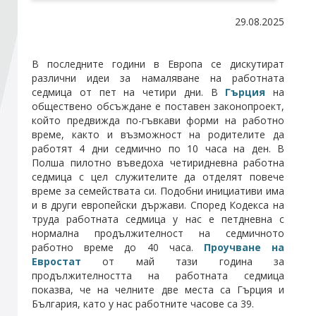
29.08.2025
Стани член
В последните години в Европа се дискутират
Абонирайте се!
различни идеи за намаляване на работната
седмица от пет на четири дни. В
Гърция
на
обществено обсъждане е поставен законопроект,
който предвижда по-гъвкави форми на работно
време, както и възможност на родителите да
работят 4 дни седмично по 10 часа на ден. В
Полша пилотно въведоха четиридневна работна
седмица с цел служителите да отделят повече
време за семействата си. Подобни инициативи има
и в други европейски държави. Според Кодекса на
труда работната седмица у нас е петдневна с
нормална продължителност на седмичното
работно време до 40 часа.
Проучване на
Евростат
от май тази година за
продължителността на работната седмица
показва, че на челните две места са Гърция и
България, като у нас работните часове са 39.