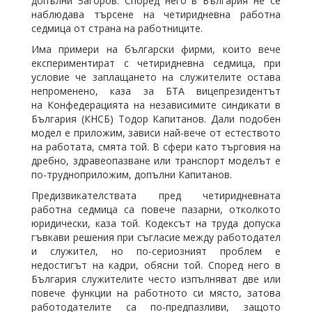
допълни Загоров. Според него в България не се
наблюдава търсене на четиридневна работна
седмица от страна на работниците.
Има примери на български фирми, които вече
експериментират с четиридневна седмица, при
условие че заплащането на служителите остава
непроменено, каза за БТА вицепрезидентът
на Конфедерацията на независимите синдикати в
България (КНСБ) Тодор Капитанов. Дали подобен
модел е приложим, зависи най-вече от естеството
на работата, смята той. В сфери като търговия на
дребно, здравеопазване или транспорт моделът е
по-трудноприложим, допълни Капитанов.
Предизвикателствата пред четиридневната
работна седмица са повече пазарни, отколкото
юридически, каза той. Кодексът на труда допуска
гъвкави решения при съгласие между работодател
и служител, но по-сериозният проблем е
недостигът на кадри, обясни той. Според него в
България служителите често изпълняват две или
повече функции на работното си място, затова
работодателите са по-предпазливи, защото