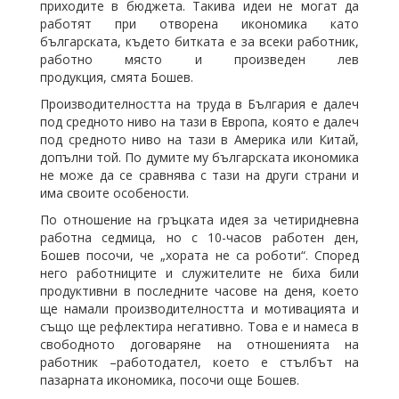
приходите в бюджета. Такива идеи не могат да
работят при отворена икономика като
българската, където битката е за всеки работник,
работно място и произведен лев
продукция, смята Бошев.
Производителността на труда в България е далеч
под средното ниво на тази в Европа, която е далеч
под средното ниво на тази в Америка или Китай,
допълни той. По думите му българската икономика
не може да се сравнява с тази на други страни и
има своите особености.
По отношение на гръцката идея за четиридневна
работна седмица, но с 10-часов работен ден,
Бошев посочи, че „хората не са роботи“. Според
него работниците и служителите не биха били
продуктивни в последните часове на деня, което
ще намали производителността и мотивацията и
също ще рефлектира негативно. Това е и намеса в
свободното договаряне на отношенията на
работник –работодател, което е стълбът на
пазарната икономика, посочи още Бошев.