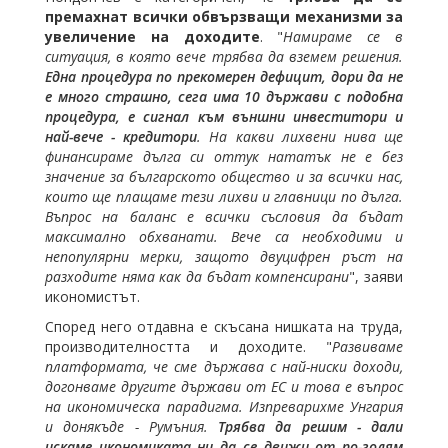
премахнат всички обвързващи механизми за
увеличение на доходите
. "
Намираме се в
ситуация, в която вече трябва да вземем решения.
Една процедура по прекомерен дефицит, дори да не
е много страшно, сега има 10 държави с подобна
процедура, е сигнал към външни инвеститори и
най-вече - кредитори
. На какви лихвени нива ще
финансираме дълга си оттук нататък не е без
значение за българското общество и за всички нас,
които ще плащаме тези лихви и главници по дълга.
Въпрос на баланс е всички съсловия да бъдат
максимално обхванати. Вече са необходими и
непопулярни мерки, защото двуцифрен ръст на
разходите няма как да бъдат компенсирани
", заяви
икономистът.
Според него отдавна е скъсана нишката на труда,
производителността и доходите. "
Развиваме
платформата, че сме държава с най-ниски доходи,
догонваме другите държави от ЕС и това е въпрос
на икономическа парадигма. Изпреварихме Унгария
и донякъде - Румъния.
Трябва да решим - дали
искаме икономиката ни да се движи от по-голям