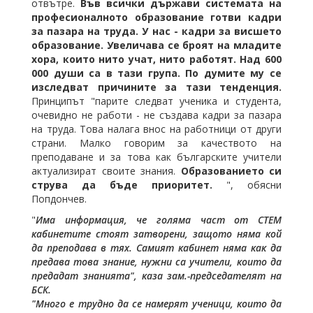
отвътре.
Във всички държави системата на
професионалното образование готви кадри
за пазара на труда. У нас - кадри за висшето
образование. Увеличава се броят на младите
хора, които нито учат, нито работят. Над 600
000 души са в тази група. По думите му се
изследват причините за тази тенденция.
Принципът "парите следват ученика и студента,
очевидно не работи - не създава кадри за пазара
на труда. Това налага внос на работници от други
страни. Малко говорим за качеството на
преподаване и за това как българските учители
актуализират своите знания.
Образованието си
струва да бъде приоритет.
", обясни
Попдончев.
"
Има информация, че голяма част от СТЕМ
кабинетите стоят затворени, защото няма кой
да преподава в тях. Самият кабинет няма как да
предава това знание, нужни са учители, които да
предадат знанията", каза зам.-председателят на
БСК.
"Много е трудно да се намерят ученици, които да