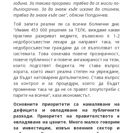
година. За такива програми трябва да се мисли по-
дългосрочно. За да знаем къде искаме да стигнем,
трябва да знаем къде сме"
, обясни Попдончев.
Той запита реални ли са всички болнични дни.
"Имаме 453 000 решения за ТЕЛК, виждаме какви
практики разкриват медиите, възможно е 1-2
недобросъвестни лекари да направят така, че
недобросъвестни граждани да се възползват от
системата. Това означава повече прознрачност,
повече публичност и повече ангажираност на тези,
които подготвят бюджета. Не става въпрос
хората, които имат реална степен на увреждане,
да бъдат натоварени допълнително. Става въпрос
за контрол и за процедури, които да бъдат
променени така че да не се правят злоупотреби с
парите на всички", каза икономистът.
Основните приоритети са намаляване на
дефицита и овладяване на публичните
разходи. Приоритет на правителството е
овладяване на цените. Много малко говорим
за инвестиции, извън военния сектор и