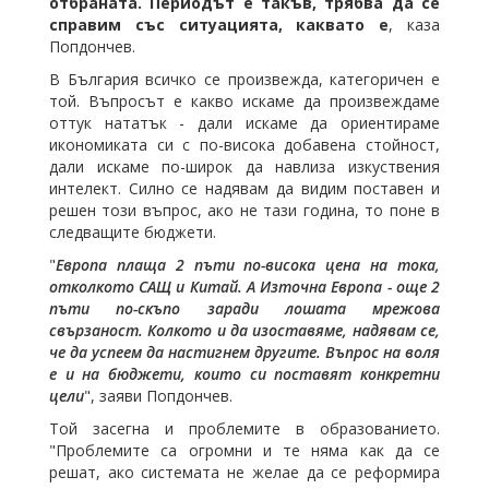
отбраната. Периодът е такъв, трябва да се
справим със ситуацията, каквато е
, каза
Попдончев.
В България всичко се произвежда, категоричен е
той. Въпросът е какво искаме да произвеждаме
оттук нататък - дали искаме да ориентираме
икономиката си с по-висока добавена стойност,
дали искаме по-широк да навлиза изкуствения
интелект. Силно се надявам да видим поставен и
решен този въпрос, ако не тази година, то поне в
следващите бюджети.
"
Европа плаща 2 пъти по-висока цена на тока,
отколкото САЩ и Китай. А Източна Европа - още 2
пъти по-скъпо заради лошата мрежова
свързаност. Колкото и да изоставяме, надявам се,
че да успеем да настигнем другите. Въпрос на воля
е и на бюджети, които си поставят конкретни
цели
", заяви Попдончев.
Той засегна и проблемите в образованието.
"Проблемите са огромни и те няма как да се
решат, ако системата не желае да се реформира