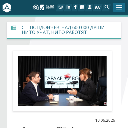
EN
Togg
За БСК
СТ. ПОПДОНЧЕВ: НАД 600 000 ДУШИ
НИТО УЧАТ, НИТО РАБОТЯТ
На фокус
Актуално
Социален диалог
Дейности
Арбитражен съд
Проекти
10.06.2026
Членове