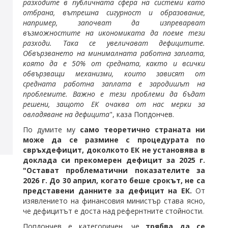
разходите в публичната сфера на системи като
отбрана, вътрешна сигурност и образование,
например, започват да изпреварват
възможностите на икономиката да поеме тези
разходи. Така се увеличават дефицитите.
Обвързването на минималната работна заплата,
която да е 50% от средната, както и всички
обвързващи механизми, които зависят от
средната работна заплата е зародишът на
проблемите. Важно е тези проблеми да бъдат
решени, защото ЕК очаква от нас мерки за
овладяване на дефицита
", каза Попдончев.
По думите му
само теоретично страната ни
може да се размине с процедурата по
свръхдефицит, доколкото ЕК не установява в
доклада си прекомерен дефицит за 2025 г.
"Остават проблематични показателите за
2026 г. До 30 април, когато беше срокът, не са
представени данните за дефицит на ЕК.
От
изявлението на финансовия министър става ясно,
че дефицитът е доста над рефернтните стойности.
Попдончев е категоричен, че
трябва да се