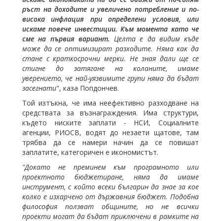
ръст на доходите и увеличено потребление и по-
висока инфлация при определени условия, или
искаме повече инвестиции. Към момента като че
сме на първия вариант.
Целта е да видим къде
може да се оптимизират разходите. Няма как да
стане с краткосрочни мерки. Не зная дали ще се
стигне до затягане на коланите, имаме
уверението, че най-уязвимите групи няма да бъдат
засегнати
", каза Попдончев.
Той изтъкна, че има неефективно разходване на
средствата за възнаграждения. Има структури,
където ниските заплати - НСИ, Социалните
агенции, РИОСВ, водят до незаети щатове, там
трябва да се намери начин да се повишат
заплатите, категоричен е икономистът.
"Докато не преминем към програмното или
проектното бюджетиране, няма да имаме
инструмент, с който всеки българин да знае за кое
колко е изхарчено от държавния бюджет. Подобна
философия ползват общините, но не всички
проекти могат да бъдат приключени в рамките на