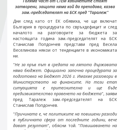
Голяма част от СТЕМ кабинетите стоят
затворени, защото няма кой да преподава, казва
зам.-председателят на БСК пред "Таралеж"
Стани член
Дни след като от ЕК обявиха, че ще включат
България в процедурата по свръхдефицит и след
Абонирайте се!
началото на разговорите за бюджета за
настоящата година зам.-председателят на БСК
Станислав Попдончев представи пред Весела
Веселинова някои от тенденциите в икономиката
ни.
"
Не за пръв път в средата на лятото държавата
няма бюджет. Официално започна процедурата за
подготовка на Бюджет 2026 г. Имахме разговори в
Министерството на финансите. На този етап
ситуацията е притеснителна и ще бъде
предизвикателство правенето на бюджета
", заяви
пред Таралеж зам.-председателят на БСК
Станислав Попдончев.
"
Причината е, че политиките на повишени разходи
в публичната сфера от последните години, вече
дават резултат
", обясни той. "
Повишаването на