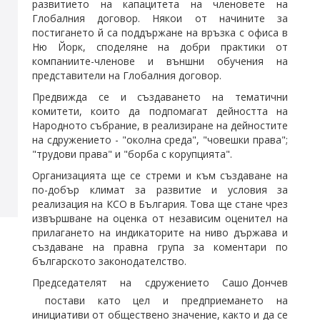
развитието на капацитета на членовете на
Глобалния договор. Някои от начините за
постигането й са поддържане на връзка с офиса в
Ню Йорк, споделяне на добри практики от
компаниите-членове и външни обучения на
представители на Глобалния договор.
Предвижда се и създаването на тематични
комитети, които да подпомагат дейността на
Народното събрание, в реализиране на дейностите
на сдружението - "околна среда", "човешки права";
"трудови права" и "борба с корупцията".
Организацията ще се стреми и към създаване на
по-добър климат за развитие и условия за
реализация на КСО в България. Това ще стане чрез
извършване на оценка от независим оценител на
прилагането на индикаторите на ниво държава и
създаване на правна група за коментари по
българското законодателство.
Председателят на сдружението
Сашо Дончев
постави като цел и предприемането на
инициативи от обществено значение, както и да се