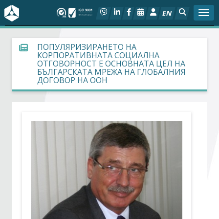
EN
Togg
За БСК
ПОПУЛЯРИЗИРАНЕТО НА
КОРПОРАТИВНАТА СОЦИАЛНА
ОТГОВОРНОСТ Е ОСНОВНАТА ЦЕЛ НА
На фокус
БЪЛГАРСКАТА МРЕЖА НА ГЛОБАЛНИЯ
ДОГОВОР НА ООН
Актуално
Социален диалог
Дейности
Арбитражен съд
Проекти
Членове