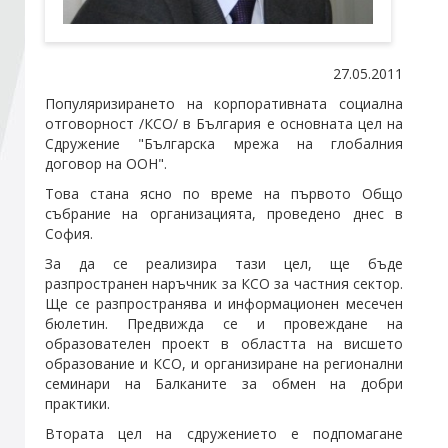
Стани член
27.05.2011
Популяризирането на корпоративната социална
Абонирайте се!
отговорност /КСО/ в България е основната цел на
Сдружение "Българска мрежа на глобалния
договор на ООН".
Това стана ясно по време на първото Общо
събрание на организацията, проведено днес в
София.
За да се реализира тази цел, ще бъде
разпространен наръчник за КСО за частния сектор.
Ще се разпространява и информационен месечен
бюлетин. Предвижда се и провеждане на
образователен проект в областта на висшето
образование и КСО, и организиране на регионални
семинари на Балканите за обмен на добри
практики.
Втората цел на сдружението е подпомагане