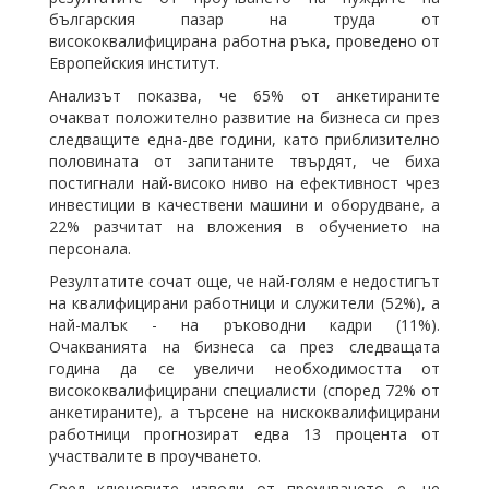
българския пазар на труда от
висококвалифицирана работна ръка, проведено от
Европейския институт.
Анализът показва, че 65% от анкетираните
очакват положително развитие на бизнеса си през
следващите една-две години, като приблизително
половината от запитаните твърдят, че биха
постигнали най-високо ниво на ефективност чрез
инвестиции в качествени машини и оборудване, а
22% разчитат на вложения в обучението на
персонала.
Резултатите сочат още, че най-голям е недостигът
на квалифицирани работници и служители (52%), а
най-малък - на ръководни кадри (11%).
Очакванията на бизнеса са през следващата
година да се увеличи необходимостта от
висококвалифицирани специалисти (според 72% от
анкетираните), а търсене на нискоквалифицирани
работници прогнозират едва 13 процента от
участвалите в проучването.
Сред ключовите изводи от проучването е, че