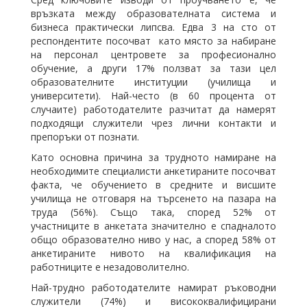
връзката между образователната система и
бизнеса практически липсва. Едва 3 на сто от
респондентите посочват като място за набиране
на персонал центровете за професионално
обучение, а други 17% ползват за тази цел
образователните институции (училища и
университети). Най-често (в 60 процента от
случаите) работодателите разчитат да намерят
подходящи служители чрез лични контакти и
препоръки от познати.
Като основна причина за трудното намиране на
необходимите специалисти анкетираните посочват
факта, че обучението в средните и висшите
училища не отговаря на търсенето на пазара на
труда (56%). Също така, според 52% от
участниците в анкетата значително е спадналото
общо образователно ниво у нас, а според 58% от
анкетираните нивото на квалификация на
работниците е незадоволително.
Най-трудно работодателите намират ръководни
служители (74%) и висококвалифицирани