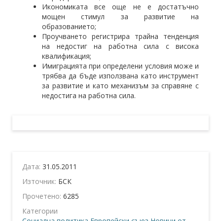
Икономиката все още не е достатъчно
мощен стимул за развитие на
образованието;
Проучването регистрира трайна тенденция
на недостиг на работна сила с висока
квалификация;
Имиграцията при определени условия може и
трябва да бъде използвана като инструмент
за развитие и като механизъм за справяне с
недостига на работна сила.
Дата:
31.05.2011
Източник:
БСК
Прочетено:
6285
Категории
Социална политика
Европейски съюз
Новини от