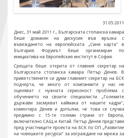
Стани член
31.05.2011
Днес, 31 май 2011 г., Българската стопанска камара
Абонирайте се!
беше домакин на дискусия във връзка с
въвеждането на европейската „Синя карта" в
България. Форумът беше организиран по
инициатива на Европейския институт в София.
Срещата беше открита от главния секретар на
Българската стопанска камара Петър Денев. В
приветствените си думи главният секретар на БСК
подчерта, че много от компаниите у нас не
оценяват с нужната сериозност проблема с
обучението на своите специалисти. „Големите
държави засмукват каймака от нашите кадри",
коментира Денев и допълни, че това се случва
предимно с 15-те големи страни от Европа,
включително САЩ и Китай. Петър Денев представи
пред участниците проекта на БСК по ОП „Развитие
на човешките ресурси" за изграждане на мрежа за