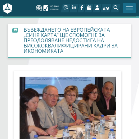
EN
Togg
За БСК
ВЪВЕЖДАНЕТО НА ЕВРОПЕЙСКАТА
„СИНЯ КАРТА” ЩЕ СПОМОГНЕ ЗА
ПРЕОДОЛЯВАНЕ НЕДОСТИГА НА
На фокус
ВИСОКОКВАЛИФИЦИРАНИ КАДРИ ЗА
ИКОНОМИКАТА
Актуално
Социален диалог
Дейности
Арбитражен съд
Проекти
Членове