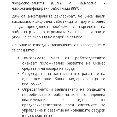
професионалисти (83%), а най-лесно -
нискоквалифицирани работници (88%).
29% от анкетираните декларират, че биха наели
висококвалифицирани работници от други страни,
за да преодолеят проблема с търсенето на
работна ръка, но огромната част от запитаните
(45%) не са склонни на подобна стъпка.
Основните изводи и заключения от изследването
са следните:
По-голямата част от работодателите
очакват положително развитие на бизнес
средата и на пазара на труда;
Структурата на заетостта в страната е на
една все още бавно модернизираща се
икономика;
Определянето и заявяването на бъдещите
потребности от работна сила с определена
квалификация е едно от
предизвикателствата пред системите за
управление и развитие на човешките ресурси
в предприятията;