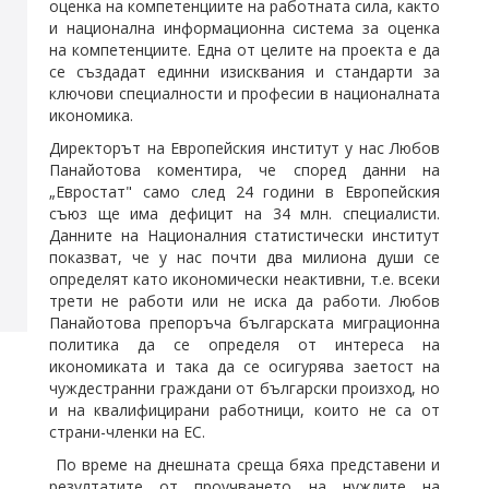
оценка на компетенциите на работната сила, както
и национална информационна система за оценка
на компетенциите. Една от целите на проекта е да
се създадат единни изисквания и стандарти за
ключови специалности и професии в националната
икономика.
Директорът на Европейския институт у нас Любов
Панайотова коментира, че според данни на
„Евростат" само след 24 години в Европейския
съюз ще има дефицит на 34 млн. специалисти.
Данните на Националния статистически институт
показват, че у нас почти два милиона души се
определят като икономически неактивни, т.е. всеки
трети не работи или не иска да работи. Любов
Панайотова препоръча българската миграционна
политика да се определя от интереса на
икономиката и така да се осигурява заетост на
чуждестранни граждани от български произход, но
и на квалифицирани работници, които не са от
страни-членки на ЕС.
По време на днешната среща бяха представени и
резултатите от проучването на нуждите на