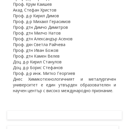
Проф. Крум Каишев
Акад. Стефан Христов
Проф. д-р Кирил Димов
Проф. д-р Михаил Герасимов
Проф. дтн Димчо Димитров
Проф. дтн Милчо Натов
Проф. дтн Александър Асенов
Проф. дхн Светла Райчева
Проф. дтн Иван Божов
Проф. дтн Камен Велев
Доц. д-р Кирил Станулов
Доц. д-р Борис Стефанов
Проф. д-р инж. Митко Георгиев
Днес Химикотехнологичният и металургичен
университет е един утвърден образователен и
научен център с високо международно признание.