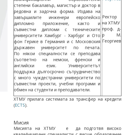
степени бакалавър, магистър и доктор в
редовна и задочна форма. Издава на
Ректор
завършилите инженери европейско
на ХТМУ
дипломно приложение, както и
проф. д-
съвместни дипломи с техническите
р М.
университети Хамбург - Харбург и Ото
Георгиев
фон Герике в Германия и с Московския
държавен университет по печата.
По някои специалности се преподава
съответно на немски, френски и
английски език. Университетът
поддържа дългосрочно сътрудничество
с много чуждестранни университети по
съвместни проекти, учебни програми и
обмен на студенти и преподаватели.
ХТМУ прилага системата за трансфер на кредити
(
ECTS
).
Мисия
Мисията на ХТМУ e да подготвя високо
квалифицирани специалисти с висше образование