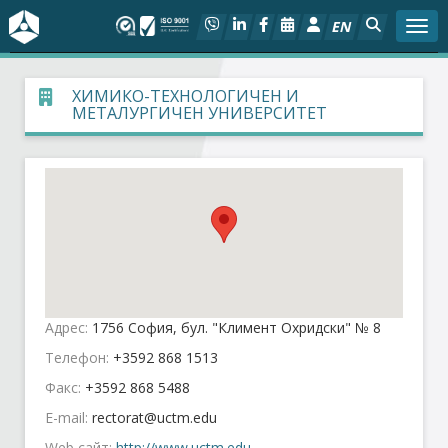
EN
Togg
За БСК
ХИМИКО-ТЕХНОЛОГИЧЕН И
МЕТАЛУРГИЧЕН УНИВЕРСИТЕТ
На фокус
Актуално
Социален диалог
Дейности
Адрес:
1756 София, бул. "Климент Охридски" № 8
Арбитражен съд
Телефон:
+3592 868 1513
Факс:
+3592 868 5488
Проекти
E-mail:
Членове
Web сайт:
http://www.uctm.edu