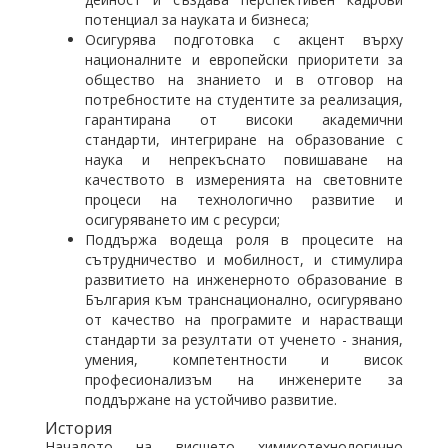
потенциал за науката и бизнеса;
Осигурява подготовка с акцент върху
националните и европейски приоритети за
общество на знанието и в отговор на
потребностите на студентите за реализация,
гарантирана от високи академични
стандарти, интегриране на образование с
наука и непрекъснато повишаване на
качеството в измеренията на световните
процеси на технологично развитие и
осигуряването им с ресурси;
Поддържа водеща роля в процесите на
сътрудничество и мобилност, и стимулира
развитието на инженерното образование в
България към транснационално, осигурявано
от качество на програмите и нарастващи
стандарти за резултати от ученето - знания,
умения, компетентности и висок
професионализъм на инженерите за
поддържане на устойчиво развитие.
История
Началото на висшето химикотехнологично