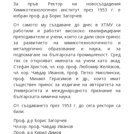
За пръв Ректор на новосъздадения
Химикотехнологичен институт през 1953 г. е
избран проф. д-р Борис Загорчев.
От самото му създаване до днес в ХТМУ са
работили и работят висококо квалифицирани
преподаватели и учени, които са дали своя принос
за развитието на химикотехнологичното и
металургично образование и наука, и за
подпомагане на българската промишленост. Сред
тях се открояват имената на учени като акад.
Стефан Христов, чл. кор. проф. Любомир Желязков,
чл. кор. Чавдар Иванов, проф. Петко Николински,
проф. Михаил Герасимов и др., които имат
съществен принос за издигане на авторитета на
Университета и международното признание на
българската химична наука.
От създаването през 1953 г. до сега ректори са
били:
Проф. д-р Борис Загорчев
Чл.кор. проф. Чавдар Иванов
Проф. д-р Кирил Димов