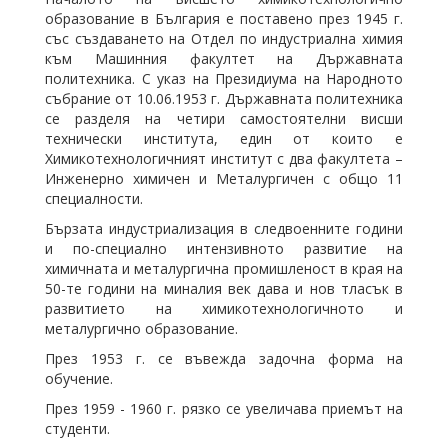
образование в България е поставено през 1945 г.
със създаването на Отдел по индустриална химия
към Машинния факултет на Държавната
политехника. С указ на Президиума на Народното
събрание от 10.06.1953 г. Държавната политехника
се разделя на четири самостоятелни висши
технически института, един от които е
Химикотехнологичният институт с два факултета –
Инженерно химичен и Металургичен с общо 11
специалности.
Бързата индустриализация в следвоенните години
и по-специално интензивното развитие на
химичната и металургична промишленост в края на
50-те години на миналия век дава и нов тласък в
развитието на химикотехнологичното и
металургично образование.
През 1953 г. се въвежда задочна форма на
обучение.
През 1959 - 1960 г. рязко се увеличава приемът на
студенти.