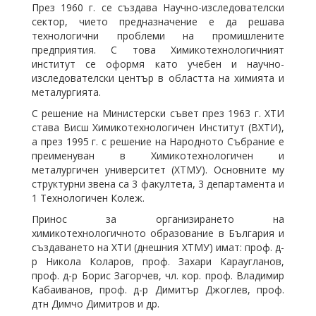
През 1960 г. се създава Научно-изследователски
сектор, чието предназначение е да решава
технологични проблеми на промишлените
предприятия. С това Химикотехнологичният
институт се оформя като учебен и научно-
изследователски център в областта на химията и
металургията.
С решение на Министерски съвет през 1963 г. ХТИ
става Висш Химикотехнологичен Институт (ВХТИ),
а през 1995 г. с решение на Народното Събрание е
преименуван в Химикотехнологичен и
металургичен университет (ХТМУ). Основните му
структурни звена са 3 факултета, 3 департамента и
1 Технологичен Колеж.
Принос за организирането на
химикотехнологичното образование в България и
създаването на ХТИ (днешния ХТМУ) имат: проф. д-
р Никола Коларов, проф. Захари Караугланов,
проф. д-р Борис Загорчев, чл. кор. проф. Владимир
Кабаиванов, проф. д-р Димитър Джоглев, проф.
дтн Димчо Димитров и др.