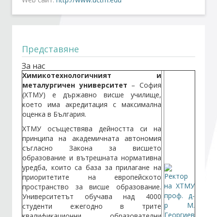
Стани член
Представяне
Абонирайте се!
За нас
Химикотехнологичният и
металургичен университет
– София
(ХТМУ) е държавно висше училище,
което има акредитация с максимална
оценка в България.
ХТМУ осъществява дейността си на
принципа на академичната автономия
съгласно Закона за висшето
образование и вътрешната нормативна
уредба, които са база за прилагане на
приоритетите на европейското
пространство за висше образование.
Университетът обучава над 4000
студенти ежегодно в трите
квалификационни образователни