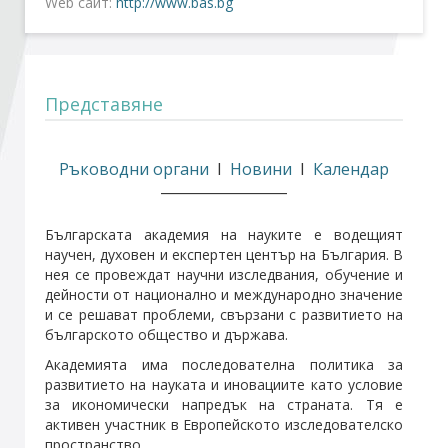
Web сайт:
http://www.bas.bg
Стани член
Представяне
Абонирайте се!
Ръководни органи
I
Новини
I
Календар
_________
_________
Българската академия на науките е водещият
научен, духовен и експертен център на България. В
нея се провеждат научни изследвания, обучение и
дейности от национално и международно значение
и се решават проблеми, свързани с развитието на
българското общество и държава.
Академията има последователна политика за
развитието на науката и иновациите като условие
за икономически напредък на страната. Тя е
активен участник в Европейското изследователско
пространство.