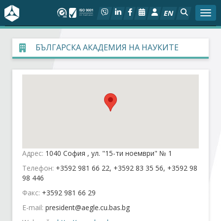
EN
Togg
За БСК
БЪЛГАРСКА АКАДЕМИЯ НА НАУКИТЕ
На фокус
Актуално
Социален диалог
Дейности
Адрес:
1040 София , ул. "15-ти ноември" № 1
Телефон:
+3592 981 66 22, +3592 83 35 56, +3592 98
Арбитражен съд
98 446
Факс:
+3592 981 66 29
Проекти
E-mail:
Членове