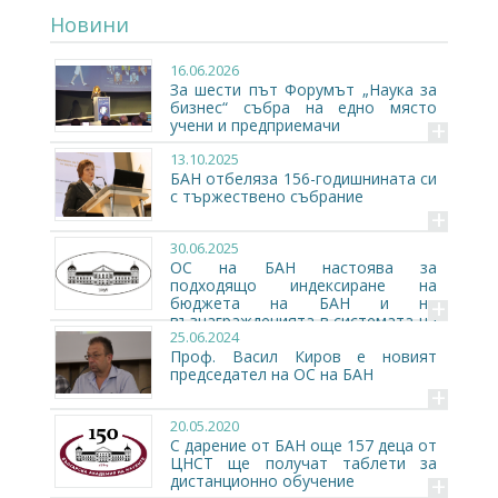
Новини
16.06.2026
За шести път Форумът „Наука за
бизнес“ събра на едно място
+
учени и предприемачи
13.10.2025
БАН отбеляза 156-годишнината си
с тържествено събрание
+
30.06.2025
ОС на БАН настоява за
подходящо индексиране на
+
бюджета на БАН и на
възнагражденията в системата на
25.06.2024
БАН за 2025 г.
Проф. Васил Киров е новият
председател на ОС на БАН
+
20.05.2020
С дарение от БАН още 157 деца от
ЦНСТ ще получат таблети за
+
дистанционно обучение