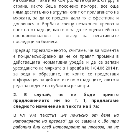
на бизнеса, така и на контролните органи. От друга
страна, както беше посочено по-горе, все още
няма достатъчно натрупан опит от прилагането на
мярката, за да се прецени дали тя е ефективна и
допринася в борбата срещу незаконен превоз и
внос на отпадъци, както и за да се оцени нейната
пропорционалност с оглед на негативните
последици за бизнеса.
Предвид гореизложеното, считаме, че за момента
е по-целесъобразно да не се правят промени в
действащата нормативна уредба и да се запази
уреждането на мярката в Наредба № 1/04.06.2014 г.
за реда и образците, по които се предоставя
информация за дейностите по отпадъците, както и
реда за водене на публични регистри.
2. В случай, че не бъде прието
предложението ни по т. 1, предлагаме
следното изменение в текста на § 7а:
В чл. 97а текстът „
не по-късно от деня на
натоварване на превоза
”
да се замени с
„до три
работни дни след натоварване на превоза, но не