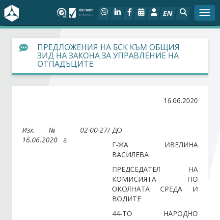
EN
Togg
За БСК
ПРЕДЛОЖЕНИЯ НА БСК КЪМ ОБЩИЯ
ЗИД НА ЗАКОНА ЗА УПРАВЛЕНИЕ НА
ОТПАДЪЦИТЕ
На фокус
Актуално
16.06.2020
Социален диалог
Изх. № 02-00-27/
ДО
16.06.2020
г.
Дейности
Г-ЖА ИВЕЛИНА
ВАСИЛЕВА
ПРЕДСЕДАТЕЛ НА
Арбитражен съд
КОМИСИЯТА ПО
ОКОЛНАТА СРЕДА И
Проекти
ВОДИТЕ
44-ТО НАРОДНО
Членове