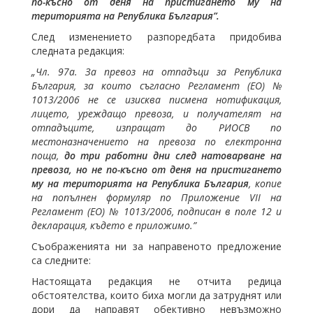
по-късно от деня на пристигането му на
територията на Република България”.
След изменението разпоредбата придобива
следната редакция:
„Чл. 97а. За превоз на отпадъци за Република
България, за които съгласно Регламент (ЕО) №
1013/2006 не се изисква писмена нотификация,
лицето, уреждащо превоза, и получателят на
отпадъците, изпращат до РИОСВ по
местоназначението на превоза по електронна
поща,
до три работни дни след натоварване на
превоза, но не по-късно от деня на пристигането
му на територията на Република България
, копие
на попълнен формуляр по Приложение
VII
на
Регламент (ЕО) № 1013/2006, подписан в поле 12 и
декларация, където е приложимо.”
Съображенията ни за направеното предложение
са следните:
Настоящата редакция не отчита редица
обстоятелства, които биха могли да затруднят или
дори да направят обективно невъзможно