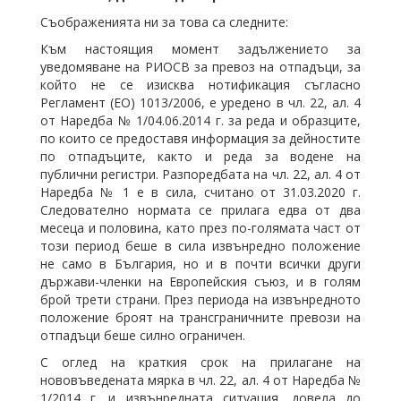
Съображенията ни за това са следните:
Към настоящия момент задължението за
уведомяване на РИОСВ за превоз на отпадъци, за
който не се изисква нотификация съгласно
Регламент (ЕО) 1013/2006, е уредено в чл. 22, ал. 4
от Наредба № 1/04.06.2014 г. за реда и образците,
по които се предоставя информация за дейностите
по отпадъците, както и реда за водене на
публични регистри. Разпоредбата на чл. 22, ал. 4 от
Наредба № 1 е в сила, считано от 31.03.2020 г.
Следователно нормата се прилага едва от два
месеца и половина, като през по-голямата част от
този период беше в сила извънредно положение
не само в България, но и в почти всички други
държави-членки на Европейския съюз, и в голям
брой трети страни. През периода на извънредното
положение броят на трансграничните превози на
отпадъци беше силно ограничен.
С оглед на краткия срок на прилагане на
нововъведената мярка в чл. 22, ал. 4 от Наредба №
1/2014 г. и извънредната ситуация, довела до