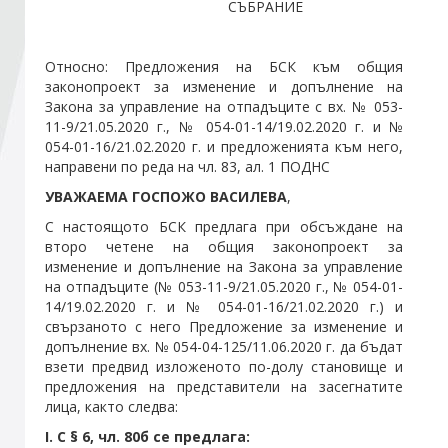
СЪБРАНИЕ
Стани член
Относно: Предложения на БСК към общия
законопроект за изменение и допълнение на
Абонирайте се!
Закона за управление на отпадъците с вх. № 053-
11-9/21.05.2020 г., № 054-01-14/19.02.2020 г. и №
054-01-16/21.02.2020 г. и предложенията към него,
направени по реда на чл. 83, ал. 1 ПОДНС
УВАЖАЕМА ГОСПОЖО ВАСИЛЕВА
,
С настоящото БСК предлага при обсъждане на
второ четене на общия законопроект за
изменение и допълнение на Закона за управление
на отпадъците (№ 053-11-9/21.05.2020 г., № 054-01-
14/19.02.2020 г. и № 054-01-16/21.02.2020 г.) и
свързаното с него Предложение за изменение и
допълнение вх. № 054-04-125/11.06.2020 г. да бъдат
взети предвид изложеното по-долу становище и
предложения на представители на засегнатите
лица, както следва:
I
. С § 6, чл. 80б се предлага: