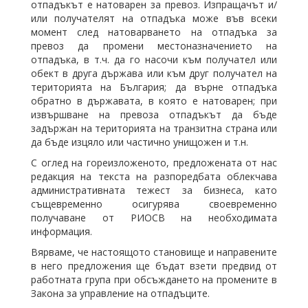
отпадъкът е натоварен за превоз. Изпращачът и/
или получателят на отпадъка може във всеки
момент след натоварването на отпадъка за
превоз да промени местоназначението на
отпадъка, в т.ч. да го насочи към получател или
обект в друга държава или към друг получател на
територията на България; да върне отпадъка
обратно в държавата, в която е натоварен; при
извършване на превоза отпадъкът да бъде
задържан на територията на транзитна страна или
да бъде изцяло или частично унищожен и т.н.
С оглед на гореизложеното, предложената от нас
редакция на текста на разпоредбата облекчава
административната тежест за бизнеса, като
същевременно осигурява своевременно
получаване от РИОСВ на необходимата
информация.
Вярваме, че настоящото становище и направените
в него предложения ще бъдат взети предвид от
работната група при обсъждането на промените в
Закона за управление на отпадъците.