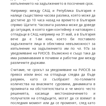
изпълнението на задължението в посочения срок.
Например: между САЩ и Република България е
налице съществена часова разлика, която може да
достигне до 10 часа назад на времето в България
спрямо Щатите. Часовата разлика може да доведе
до ситуация, в която един контейнер е натоварен с
отпадъци в САЩ например на 31 май, а в България
вече да е 1-ви юни, което би поставило
задължените лица в обективна невъзможност за
изпълнение на задължението им по чл. 97а за
уведомяване на РИОСВ. Възможно е също така да
има разминавания в почивни и работни дни между
различните държави.
Считаме, че срокът за уведомяване на РИОСВ за
превоз и/или внос на отпадъци следва да бъде
разумен, като се съобразят по-големите
количества на внасяните суровини, динамиката в
промяната на обстоятелствата и че много често
решенията, касаещи местоназначението и
получателя на отпадъците, могат да се вземат в
последния момент или да се променят, след като