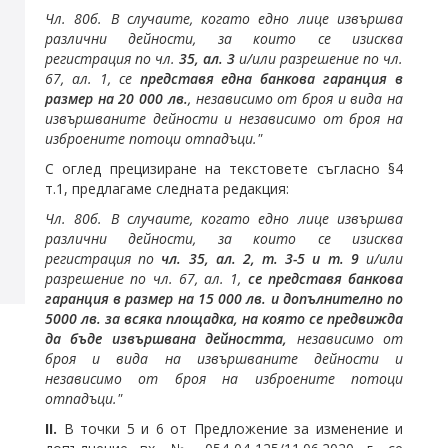
Чл. 80б. В случаите, когато едно лице извършва
различни дейности, за които се изисква
регистрация по чл.
35, ал. 3
и/или разрешение по чл.
67, ал. 1, се
представя една банкова гаранция в
размер на 20 000 лв.
, независимо от броя и вида на
извършваните дейности и независимо от броя на
изброените потоци отпадъци."
С оглед прецизиране на текстовете съгласно §4
т.1, предлагаме следната редакция:
Чл. 80б. В случаите, когато едно лице извършва
различни дейности, за които се изисква
регистрация по
чл. 35, ал. 2, т. 3-5 и т. 9
и/или
разрешение по чл. 67, ал. 1,
се представя банкова
гаранция в размер на 15 000 лв. и допълнително по
5000 лв. за всяка площадка, на която се предвижда
да бъде извършвана дейността,
независимо от
броя и вида на извършваните дейности и
независимо от броя на изброените потоци
отпадъци."
II
.
В точки 5 и 6 от Предложение за изменение и