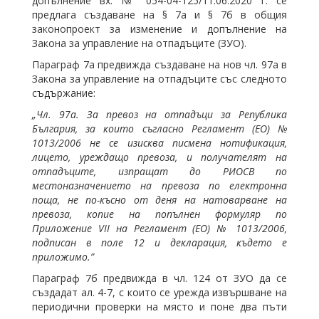
допълнение вх. № 054-04-125/11.06.2020 г. се
предлага създаване на § 7а и § 7б в общия
законопроект за изменение и допълнение на
Закона за управление на отпадъците (ЗУО).
Параграф 7а предвижда създаване на нов чл. 97а в
Закона за управление на отпадъците със следното
съдържание:
„Чл. 97а. За превоз на отпадъци за Република
България, за които съгласно Регламент (ЕО) №
1013/2006 не се изисква писмена нотификация,
лицето, уреждащо превоза, и получателят на
отпадъците, изпращат до РИОСВ по
местоназначението на превоза по електронна
поща, не по-късно от деня на натоварване на
превоза, копие на попълнен формуляр по
Приложение
VII
на Регламент (ЕО) № 1013/2006,
подписан в поле 12 и декларация, където е
приложимо.”
Параграф 7б предвижда в чл. 124 от ЗУО да се
създадат ал. 4-7, с които се урежда извършване на
периодични проверки на място и поне два пъти