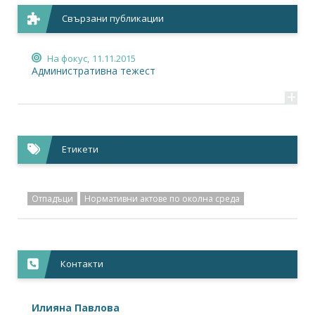
Свързани публикации
На фокус,
11.11.2015
Административна тежест
+
Етикети
Отпадъци
Нормативни актове по околна среда
Контакти
Илияна Павлова