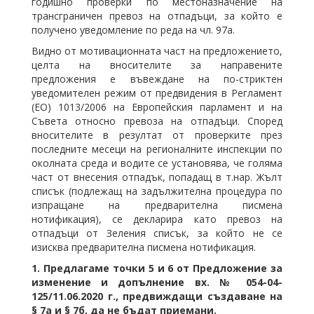
годишно проверки по местоназначение на
трансграничен превоз на отпадъци, за който е
получено уведомление по реда на чл. 97а.
Видно от мотивационната част на предложението,
целта на вносителите за направените
предложения е въвеждане на по-стриктен
уведомителен режим от предвидения в Регламент
(ЕО) 1013/2006 на Европейския парламент и на
Съвета относно превоза на отпадъци. Според
вносителите в резултат от проверките през
последните месеци на регионалните инспекции по
околната среда и водите се установява, че голяма
част от внесения отпадък, попадащ в т.нар. Жълт
списък (подлежащ на задължителна процедура по
изпращане на предварителна писмена
нотификация), се декларира като превоз на
отпадъци от Зеления списък, за който не се
изисква предварителна писмена нотификация.
1. Предлагаме точки 5 и 6 от Предложение за
изменение и допълнение вх. № 054-04-
125/11.06.2020 г., предвиждащи създаване на
§ 7а и § 7б, да не бъдат приемани.