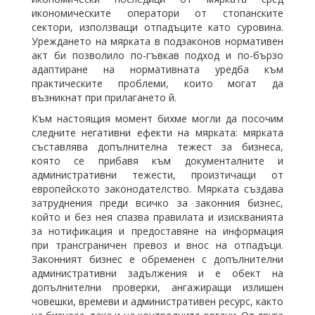
икономическите оператори от стопанските
сектори, използващи отпадъците като суровина.
Уреждането на мярката в подзаконов нормативен
акт би позволило по-гъвкав подход и по-бързо
адаптиране на нормативната уредба към
практическите проблеми, които могат да
възникнат при прилагането й.
Към настоящия момент бихме могли да посочим
следните негативни ефекти на мярката: мярката
съставлява допълнителна тежест за бизнеса,
която се прибавя към документалните и
административни тежести, произтичащи от
европейското законодателство. Мярката създава
затруднения преди всичко за законния бизнес,
който и без нея спазва правилата и изискванията
за нотификация и предоставяне на информация
при трансграничен превоз и внос на отпадъци.
Законният бизнес е обременен с допълнителни
административни задължения и е обект на
допълнителни проверки, ангажиращи излишен
човешки, времеви и административен ресурс, както