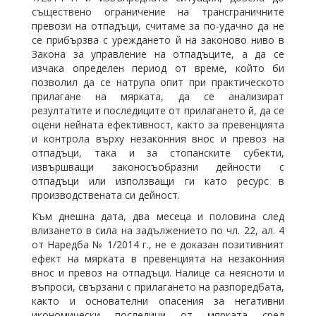
съществено ограничение на трансграничните
превози на отпадъци, считаме за по-удачно да не
се прибързва с уреждането й на законово ниво в
Закона за управление на отпадъците, а да се
изчака определен период от време, който би
позволил да се натрупа опит при практическото
прилагане на мярката, да се анализират
резултатите и последиците от прилагането й, да се
оцени нейната ефективност, както за превенцията
и контрола върху незаконния внос и превоз на
отпадъци, така и за стопанските субекти,
извършващи законосъобразни дейности с
отпадъци или използващи ги като ресурс в
производствената си дейност.
Към днешна дата, два месеца и половина след
влизането в сила на задължението по чл. 22, ал. 4
от Наредба № 1/2014 г., не е доказан позитивният
ефект на мярката в превенцията на незаконния
внос и превоз на отпадъци. Налице са неясноти и
въпроси, свързани с прилагането на разпоредбата,
както и основателни опасения за негативни
икономически последици от мярката сред