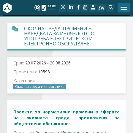
EN
Togg
За БСК
ОКОЛНА СРЕДА: ПРОМЕНИ В
НАРЕДБАТА ЗА ИЗЛЯЗЛОТО ОТ
УПОТРЕБА ЕЛЕКТРИЧЕСКО И
На фокус
ЕЛЕКТРОННО ОБОРУДВАНЕ
Актуално
Срок:
29.07.2026 - 20.08.2026
Социален диалог
Прочетено:
19593
Категории
Околна среда и енергетика
Дейности
Арбитражен съд
Проекти за нормативни промени в сферата
Проекти
на
околната среда
, предложени за
обществено обсъждане
:
Проект на Решение на Министерския съвет за
Членове