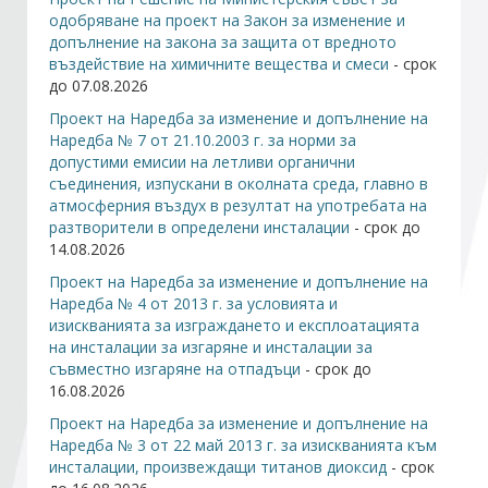
одобряване на проект на
Закон за изменение и
допълнение на закона за защита от вредното
Стани член
въздействие на химичните вещества и смеси
- срок
до 07.08.2026
Абонирайте се!
Проект на Наредба за изменение и допълнение на
Наредба № 7 от 21.10.2003 г. за
норми за
допустими емисии на летливи органични
съединения, изпускани в околната среда, главно в
атмосферния въздух в резултат на употребата на
разтворители в определени инсталации
- срок до
14.08.2026
Проект на Наредба за изменение и допълнение на
Наредба № 4 от 2013 г. за
условията и
изискванията за изграждането и експлоатацията
на инсталации за изгаряне и инсталации за
съвместно изгаряне на отпадъци
- срок до
16.08.2026
Проект на Наредба за изменение и допълнение на
Наредба № 3 от 22 май 2013 г. за
изискванията към
инсталации, произвеждащи титанов диоксид
- срок