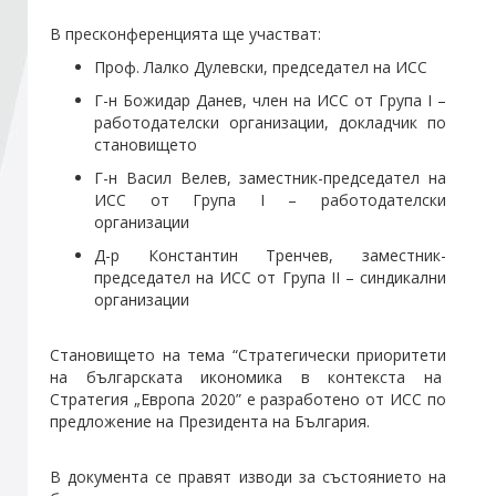
В пресконференцията ще участват:
Стани член
Проф. Лалко Дулевски, председател на ИСС
Г-н Божидар Данев, член на ИСС от Група І –
Абонирайте се!
работодателски организации, докладчик по
становището
Г-н Васил Велев, заместник-председател на
ИСС от Група І – работодателски
организации
Д-р Константин Тренчев, заместник-
председател на ИСС от Група ІІ – синдикални
организации
Становището на тема “Стратегически приоритети
на българската икономика в контекста на
Стратегия „Европа 2020” е разработено от ИСС по
предложение на Президента на България.
В документа се правят изводи за състоянието на