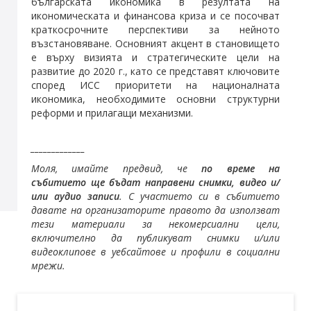
българската икономика в резултата на
икономическата и финансова криза и се посочват
краткосрочните перспективи за нейното
възстановяване. Основният акцент в становището
е върху визията и стратегическите цели на
развитие до 2020 г., като се представят ключовите
според ИСС приоритети на националната
икономика, необходимите основни структурни
реформи и прилагащи механизми.
_____________
Моля, имайте предвид, че
по време на
събитието ще бъдат направени снимки, видео и/
или аудио записи
. С участието си в събитието
давате на организаторите правото да използват
тези материали за некомерсиални цели,
включително да публикуват снимки и/или
видеоклипове в уебсайтове и профили в социални
мрежи.