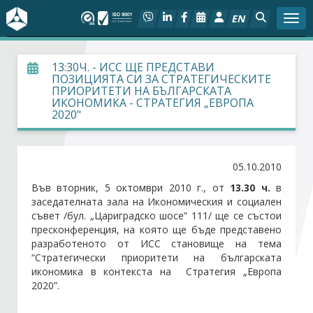
EN
Togg
За БСК
13:30Ч. - ИСС ЩЕ ПРЕДСТАВИ
ПОЗИЦИЯТА СИ ЗА СТРАТЕГИЧЕСКИТЕ
ПРИОРИТЕТИ НА БЪЛГАРСКАТА
На фокус
ИКОНОМИКА - СТРАТЕГИЯ „ЕВРОПА
2020"
Актуално
05.10.2010
Социален диалог
Във вторник, 5 октомври 2010 г., от
13.30 ч.
в
заседателната зала на Икономическия и социален
Дейности
съвет /бул. „Цариградско шосе” 111/ ще се състои
пресконференция, на която ще бъде представено
Арбитражен съд
разработеното от ИСС становище на тема
“Стратегически приоритети на българската
икономика в контекста на Стратегия „Европа
Проекти
2020”.
Членове