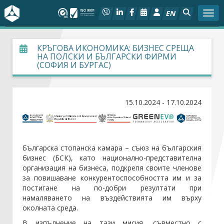
EN
Togg
За БСК
КРЪГОВА ИКОНОМИКА: БИЗНЕС СРЕЩА
НА ПОЛСКИ И БЪЛГАРСКИ ФИРМИ
(СОФИЯ И БУРГАС)
На фокус
Актуално
15.10.2024 - 17.10.2024
Социален диалог
Дейности
Българска стопанска камара – съюз на българския
бизнес (БСК), като национално-представителна
организация на бизнеса, подкрепя своите членове
Арбитражен съд
за повишаване конкурентоспособността им и за
постигане на по-добри резултати при
Проекти
намаляването на въздействията им върху
околната среда.
В изпълнение на тази мисия, съвместно с
Членове