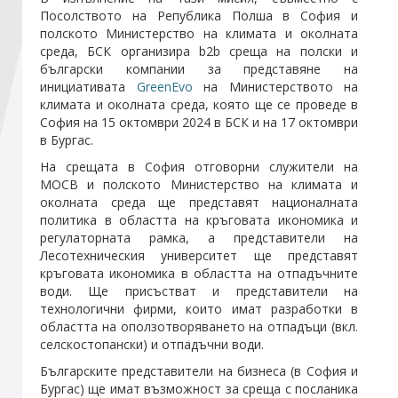
Посолството на Република Полша в София и
полското Министерство на климата и околната
Стани член
среда, БСК организира b2b среща на полски и
български компании за представяне на
инициативата
GreenEvo
на Министерството на
Абонирайте се!
климата и околната среда, която ще се проведе в
София на 15 октомври 2024 в БСК и на 17 октомври
в Бургас.
На срещата в София отговорни служители на
МОСВ и полското Министерство на климата и
околната среда ще представят националната
политика в областта на кръговата икономика и
регулаторната рамка, а представители на
Лесотехническия университет ще представят
кръговата икономика в областта на отпадъчните
води. Ще присъстват и представители на
технологични фирми, които имат разработки в
областта на оползотворяването на отпадъци (вкл.
селскостопански) и отпадъчни води.
Българските представители на бизнеса (в София и
Бургас) ще имат възможност за среща с посланика