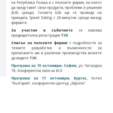
на Република Полша и с полските фирми, на които
да представят свои продукти, проблеми и решения
(b2b срещи). Сесията b2b ще се проведе на
принципа Speed Dating с 20-минутни срещи между
фирмите.
За участие в
събитието
се изисква
предварителна регистрация
ТУК
.
Списък на полските фирми
с подробности за
техните разработки и възможности за
прилагането им в различни производства можете
да видите
ТУК
.
Програма за 15 октомври, София,
ул. Чаталджа
76, Конферентна зала на БСК
Програма за 17 октомври, Бургас,
Хотел
“България“, конферентен център „Европа“.