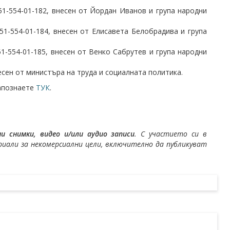
1-554-01-182, внесен от Йордан Иванов и група народни
1-554-01-184, внесен от Елисавета Белобрадива и група
1-554-01-185, внесен от Венко Сабрутев и група народни
есен от министъра на труда и социалната политика.
запознаете
ТУК
.
 снимки, видео и/или аудио записи
. С участието си в
али за некомерсиални цели, включително да публикуват