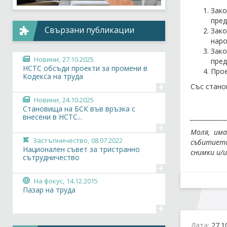
Зако
пред
Свързани публикации
Зако
наро
Зако
Новини,
27.10.2025
пред
НСТС обсъди проекти за промени в
Прое
Кодекса на труда
+
Със стано
Новини,
24.10.2025
Становища на БСК във връзка с
____________
внесени в НСТС...
+
Моля, им
Застъпничество,
08.07.2022
събитието
Национален съвет за тристранно
снимки и/
сътрудничество
+
На фокус,
14.12.2015
Пазар на труда
+
Дата:
27.1