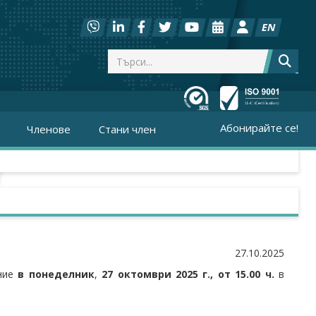
EN
Абонирайте се!
Членове
Стани член
27.10.2025
ание
в понеделник
,
27 октомври
2025 г., от 1
5
.00 ч.
в