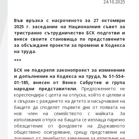
24.10.2025
Стани член
Във връзка с насроченото за 27 октомври
2025 г. заседание на Националния съвет за
тристранно сътрудничество БСК подготви и
Абонирайте се!
внесе своите становища по представените
за обсъждане проекти за промени в Кодекса
на труда.
***
БСК не подкрепя законопроект за изменение
и допълнение на Кодекса на труда, № 51-554-
01-185, внесен от Венко Сабрутев и група
народни представители.
Предложението не
кореспондира с целта на отпуска, който е целеви и
е свързан с раждането на детето и насърчаване на
бащите да споделят първите дни от появата на
нов член на семейството с майката. За
използвания отпуск на бащата се изплаща парично
обезщетение от фондовете на Държавното
обществено осигуряване, срещу представяне на
документ от лечебното заведение за изписване на