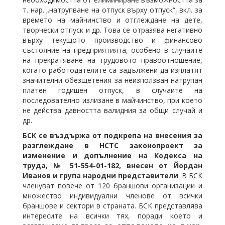
т. нар. „натрупване на отпуск върху отпуск“, вкл. за
времето на майчинство и отглеждане на дете,
творчески отпуск и др. Това се отразява негативно
върху текущото производство и финансово
състояние на предприятията, особено в случаите
на прекратяване на трудовото правоотношение,
когато работодателите са задължени да изплатят
значителни обезщетения за неизползван натрупан
платен годишен отпуск, в случаите на
последователно излизане в майчинство, при което
не действа давността валидния за общи случай и
др.
БСК се въздържа от подкрепа на внесения за
разглеждане в НСТС законопроект за
изменение и допълнение на Кодекса на
труда, № 51-554-01-182, внесен от Йордан
Иванов и група народни представители
. В БСК
членуват повече от 120 браншови организации и
множество индивидуални членове от всички
браншове и сектори в страната. БСК представлява
интересите на всички тях, поради което и