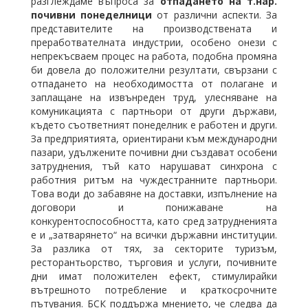
разглеждаме въпроса за
отпадането на т.нар.
почивни понеделници
от различни аспекти. За
представителите на производствената и
преработвателната индустрии, особено онези с
непрекъсваем процес на работа, подобна промяна
би довела до положителни резултати, свързани с
отпадането на необходимостта от полагане и
заплащане на извънреден труд, улесняване на
комуникацията с партньори от други държави,
където съответният понеделник е работен и други.
За предприятията, ориентирани към международни
пазари, удължените почивни дни създават особени
затруднения, тъй като нарушават синхрона с
работния ритъм на чуждестранните партньори.
Това води до забавяне на доставки, изпълнение на
договори и понижаване на
конкурентоспособността, като сред затрудненията
е и „затварянето“ на всички държавни институции.
За разлика от тях, за секторите туризъм,
ресторантьорство, търговия и услуги, почивните
дни имат положителен ефект, стимулирайки
вътрешното потребление и краткосрочните
пътувания. БСК поддържа мнението, че следва да