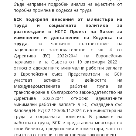
бъде направен подробен анализ на ефектите от
подобна промяна в Кодекса на труда.
БСК подкрепя внесения от министъра на
труда и социалната политика за
разглеждане в НСТС Проект на Закон за
изменение и допълнение на Кодекса на
труда
, за частично съответствие на
националното законодателство с чл. 4 от
Директива (ЕС) 2022/2041 на Европейския
парламент и на Съвета от 19 октомври 2022 г.
относно адекватните минимални работни заплати
в Европейския съюз. Представители на БСК
участват активно в дейността на
Междуведомствената работна група за
транспониране в българското законодателство на
Директива 2022/2041 относно адекватните
минимални работни заплати в ЕС, създадена със
Заповед № РД-02-120/06.11.2024 г. на министъра на
труда и социалната политика. В рамките на
работната група, БСК е представяла многократно
свои бележки, предложения и коментари, част от
които са отразени в представения законопроект.