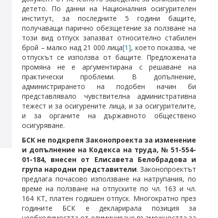
детето. По данни на Националния осигурителен
институт, за последните 5 години бащите,
получаващи парично обезщетение за ползване на
този вид отпуск запазват относително стабилен
брой – малко над 21 000 лица
[1]
, което показва, че
отпускът се използва от бащите. Предложената
промяна не е аргументирана с решаване на
практически проблеми. В допълнение,
администрирането на подобен начин би
представлявало чувствителна административна
тежест и за осигурените лица, и за осигурителите,
и за органите на държавното обществено
осигуряване.
БСК не подкрепя Законопроекта за изменение
и допълнение на Кодекса на труда, № 51-554-
01-184, внесен от Елисавета Белобрадова и
група народни представители
. Законопроектът
предлага почасово използване на натрупания, по
време на ползване на отпуските по чл. 163 и чл.
164 КТ, платен годишен отпуск. Многократно през
годините БСК е декларирала позиция за
необходимостта от елиминиране възможността за