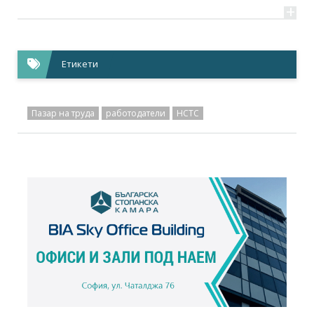
+
Етикети
Пазар на труда
работодатели
НСТС