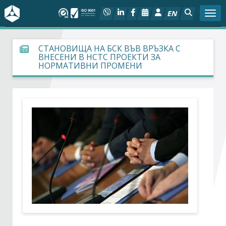
EN
Togg
За БСК
СТАНОВИЩА НА БСК ВЪВ ВРЪЗКА С
ВНЕСЕНИ В НСТС ПРОЕКТИ ЗА
НОРМАТИВНИ ПРОМЕНИ
На фокус
Актуално
Социален диалог
Дейности
Арбитражен съд
Проекти
Членове