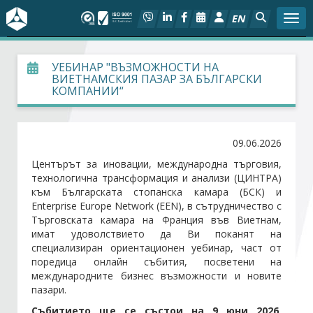
EN
Togg
За БСК
УЕБИНАР "ВЪЗМОЖНОСТИ НА
ВИЕТНАМСКИЯ ПАЗАР ЗА БЪЛГАРСКИ
КОМПАНИИ“
На фокус
Актуално
09.06.2026
Центърът за иновации, международна търговия,
Социален диалог
технологична трансформация и анализи (ЦИНТРА)
към Българската стопанска камара (БСК) и
Дейности
Enterprise Europe Network (EEN), в сътрудничество с
Търговската камара на Франция във Виетнам,
имат удоволствието да Ви поканят на
Арбитражен съд
специализиран ориентационен уебинар, част от
поредица онлайн събития, посветени на
международните бизнес възможности и новите
Проекти
пазари.
Събитието ще се състои на 9 юни 2026,
Членове