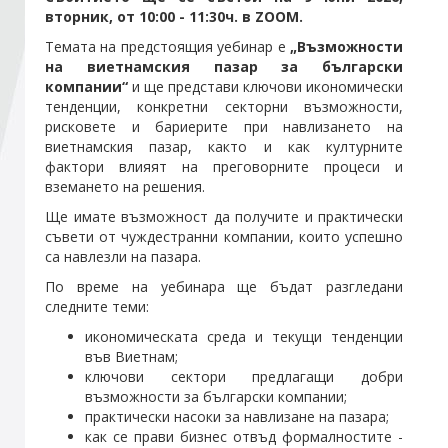
вторник, от 10:00 - 11:30ч. в ZOOM.
Темата на предстоящия уебинар е
„Възможности
Стани член
на виетнамския пазар за български
компании“
и ще представи ключови икономически
Абонирайте се!
тенденции, конкретни секторни възможности,
рисковете и бариерите при навлизането на
виетнамския пазар, както и как културните
фактори влияят на преговорните процеси и
вземането на решения.
Ще имате възможност да получите и практически
съвети от чуждестранни компании, които успешно
са навлезли на пазара.
По време на уебинара ще бъдат разгледани
следните теми:
икономическата среда и текущи тенденции
във Виетнам;
ключови сектори предлагащи добри
възможности за български компании;
практически насоки за навлизане на пазара;
как се прави бизнес отвъд формалностите -