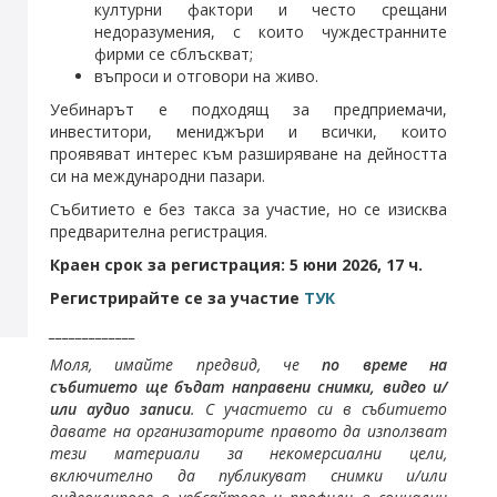
културни фактори и често срещани
недоразумения, с които чуждестранните
фирми се сблъскват;
въпроси и отговори на живо.
Уебинарът е подходящ за предприемачи,
инвеститори, мениджъри и всички, които
проявяват интерес към разширяване на дейността
си на международни пазари.
Събитието е без такса за участие, но се изисква
предварителна регистрация.
Краен срок за регистрация: 5 юни 2026, 17 ч.
Регистрирайте се за участие
ТУК
_____________
Моля, имайте предвид, че
по време на
събитието ще бъдат направени снимки, видео и/
или аудио записи
. С участието си в събитието
давате на организаторите правото да използват
тези материали за некомерсиални цели,
включително да публикуват снимки и/или