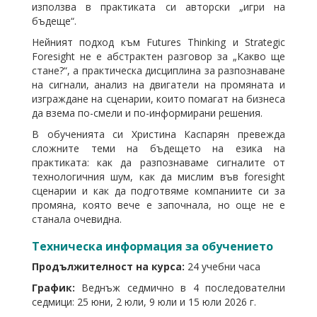
използва в практиката си авторски „игри на
бъдеще“.
Нейният подход към Futures Thinking и Strategic
Foresight не е абстрактен разговор за „Какво ще
стане?“, а практическа дисциплина за разпознаване
на сигнали, анализ на двигатели на промяната и
изграждане на сценарии, които помагат на бизнеса
да взема по-смели и по-информирани решения.
В обученията си Христина Каспарян превежда
сложните теми на бъдещето на езика на
практиката: как да разпознаваме сигналите от
технологичния шум, как да мислим във foresight
сценарии и как да подготвяме компаниите си за
промяна, която вече е започнала, но още не е
станала очевидна.
Техническа информация за обучението
Продължителност на курса:
24 учебни часа
График:
Веднъж седмично в 4 последователни
седмици: 25 юни, 2 юли, 9 юли и 15 юли 2026 г.