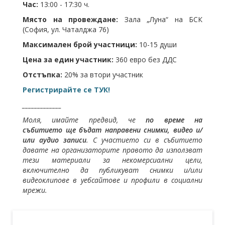
Час:
13:00 - 17:30 ч.
Място на провеждане:
Зала „Луна“ на БСК
(София, ул. Чаталджа 76)
Максимален брой участници:
10-15 души
Цена за един участник:
360 евро без ДДС
Отстъпка:
20% за втори участник
Регистрирайте се ТУК!
_____________
Моля, имайте предвид, че
по време на
събитието ще бъдат направени снимки, видео и/
или аудио записи
. С участието си в събитието
давате на организаторите правото да използват
тези материали за некомерсиални цели,
включително да публикуват снимки и/или
видеоклипове в уебсайтове и профили в социални
мрежи.