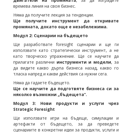
двигатели на промяната
, за да изградите
времева линия на своя бизнес.
Няма да получите лекция за тенденции.
Ще получите инструмент да откривате
промяната, докато още е незабележима.
Модул 2: Сценарии на бъдещето
Ще разработвате foresight сценарии и ще ги
използвате като стратегически инструмент, а не
като творческо упражнение. Ще се научите да
прилагате различни
инструменти и модели
, за
да видите какво дърпа бизнеса назад, какво го
тласка напред и какви действия са нужни сега.
Няма да гадаете бъдещето.
Ще се научите да подготвяте бизнеса си за
няколко възможни „бъдещета“.
Модул 3: Нови продукти и услуги чрез
Strategic Foresight
Ще използвате игри на бъдеще, симулации и
артефакти от бъдещето, за да преведете
сценариите в конкретни идеи за продукти, услуги и