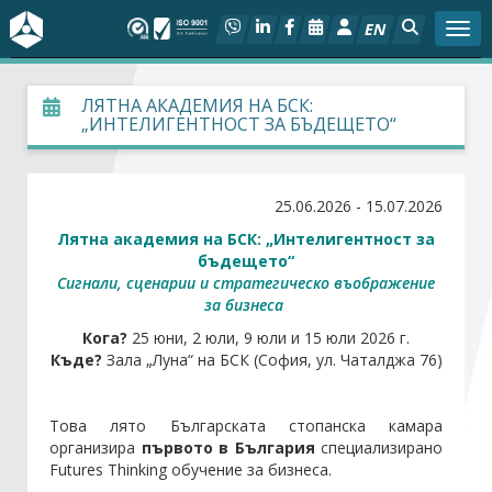
EN
Togg
За БСК
ЛЯТНА АКАДЕМИЯ НА БСК:
„ИНТЕЛИГЕНТНОСТ ЗА БЪДЕЩЕТО“
На фокус
25.06.2026 - 15.07.2026
Актуално
Лятна академия на БСК: „Интелигентност за
бъдещето“
Социален диалог
Сигнали, сценарии и стратегическо въображение
за бизнеса
Дейности
Кога?
25 юни, 2 юли, 9 юли и 15 юли 2026 г.
Къде?
Зала „Луна“ на БСК (София, ул. Чаталджа 76)
Арбитражен съд
Това лято Българската стопанска камара
Проекти
организира
първото в България
специализирано
Futures Thinking обучение за бизнеса.
Членове