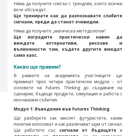
Няма да получите списък с трендове, които всички
вече обсъждат.
Ще тренирате как да разпознавате слабите
сигнали, преди да станат очевидни.
Няма да получите „магическа методология“.
Ще изградите практически навик да
виждате алтернативи, рискове и
възможности там, където другите виждат
само хаос.
Какво ще правим?
В рамките на академията участниците ще
преминат през четири практически модула – от
основите на Futures Thinking до създаване на
сценарии, бъдещи продукти, симулации и работа с
неочаквани събития.
Модул 1: Въведение във Futures Thinking
Ще разберете как мислят футуристите, какви
понятия използват и как различават шум от сигнал.
Ще работите със
сигнали от бъдещето
и