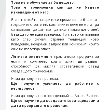
Това не е обучение за бъдещето.
Това е тренировка как да не бъдете
изненадани от него.
Стани член
В свят, в който пазарите се променят по-бързо от
годишните стратегии, компаниите вече не могат да
Абонирайте се!
си позволят да „изчакат да видят какво ще стане“.
Бъдещето не идва изведнъж. То първо се появява
като слаб сигнал, странна тенденция, ново
поведение, неудобен въпрос или конкурент, който
още не изглежда опасен.
Лятната академия
е практическа програма за
екипи и компании, които искат да развият
способност да мислят стратегически отвъд
следващото тримесечие.
Няма да получите прогноза.
Ще получите умението да работите с
несигурност.
Няма да получите готов сценарий за Вашия бизнес.
Ще се научите да създавате свои сценарии и
да ги превръщате в решения.