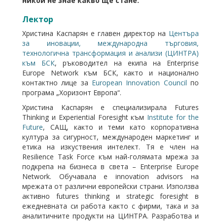
никой не знае какво ще стане.
Лектор
Христина Каспарян е главен директор на
Центъра
за иновации, международна търговия,
технологична трансформация и анализи (ЦИНТРА)
към БСК
, ръководител на екипа на Enterprise
Europe Network към БСК, както и национално
контактно лице за
European Innovation Council
по
програма „Хоризонт Европа“.
Христина Каспарян е специализирала Futures
Thinking и Experiential Foresight към
Institute for the
Future
, САЩ, както и теми като корпоративна
култура за сигурност, международен маркетинг и
етика на изкуствения интелект. Тя е член на
Resilience Task Force към най-голямата мрежа за
подкрепа на бизнеса в света – Enterprise Europe
Network. Обучавала е innovation advisors на
мрежата от различни европейски страни. Използва
активно futures thinking и strategic foresight в
ежедневната си работа както с фирми, така и за
аналитичните продукти на ЦИНТРА. Разработва и