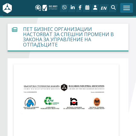
EN
Togg
За БСК
ПЕТ БИЗНЕС ОРГАНИЗАЦИИ
НАСТОЯВАТ ЗА СПЕШНИ ПРОМЕНИ В
ЗАКОНА ЗА УПРАВЛЕНИЕ НА
На фокус
ОТПАДЪЦИТЕ
Актуално
Социален диалог
Дейности
Арбитражен съд
Проекти
Членове