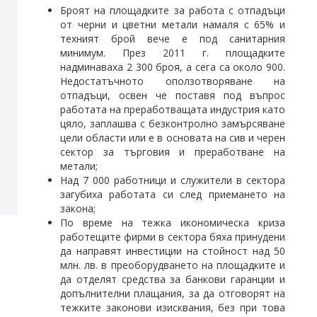
Броят на площадките за работа с отпадъци
от черни и цветни метали намаля с 65% и
техният брой вече е под санитарния
минимум. През 2011 г. площадките
надминаваха 2 300 броя, а сега са около 900.
Недостатъчното оползотворяване на
отпадъци, освен че поставя под въпрос
работата на преработващата индустрия като
цяло, заплашва с безконтролно замърсяване
цели области или е в основата на сив и черен
сектор за търговия и преработване на
метали;
Над 7 000 работници и служители в сектора
загубиха работата си след приемането на
закона;
По време на тежка икономическа криза
работещите фирми в сектора бяха принудени
да направят инвестиции на стойност над 50
млн. лв. в преоборудването на площадките и
да отделят средства за банкови гаранции и
допълнителни плащания, за да отговорят на
тежките законови изисквания, без при това