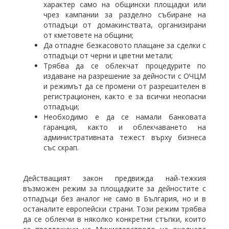
характер само на общински площадки или
чрез кампании за разделно събиране на
отпадъци от домакинствата, организирани
от кметовете на общини;
Да отпадне безкасовото плащане за сделки с
отпадъци от черни и цветни метали;
Трябва да се облекчат процедурите по
издаване на разрешение за дейности с ОЧЦМ
и режимът да се промени от разрешителен в
регистрационен, както е за всички неопасни
отпадъци;
Необходимо е да се намали банковата
гаранция, както и облекчаването на
административната тежест върху бизнеса
със скрап.
Действащият закон предвижда най-тежкия
възможен режим за площадките за дейностите с
отпадъци без аналог не само в България, но и в
останалите европейски страни. Този режим трябва
да се облекчи в няколко конкретни стъпки, които