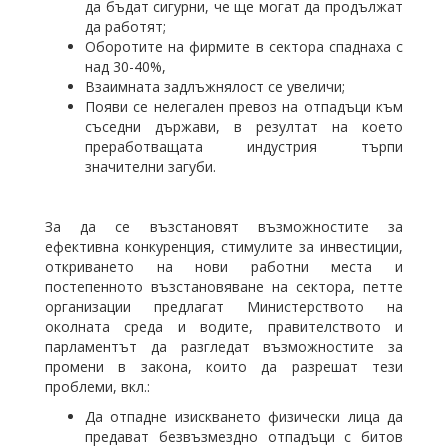
да бъдат сигурни, че ще могат да продължат
да работят;
Оборотите на фирмите в сектора спаднаха с
над 30-40%,
Взаимната задлъжнялост се увеличи;
Появи се нелегален превоз на отпадъци към
съседни държави, в резултат на което
преработващата индустрия търпи
значителни загуби.
За да се възстановят възможностите за
ефективна конкуренция, стимулите за инвестиции,
откриването на нови работни места и
постепенното възстановяване на сектора, петте
организации предлагат Министерството на
околната среда и водите, правителството и
парламентът да разгледат възможностите за
промени в закона, които да разрешат тези
проблеми, вкл.:
Да отпадне изискването физически лица да
предават безвъзмездно отпадъци с битов