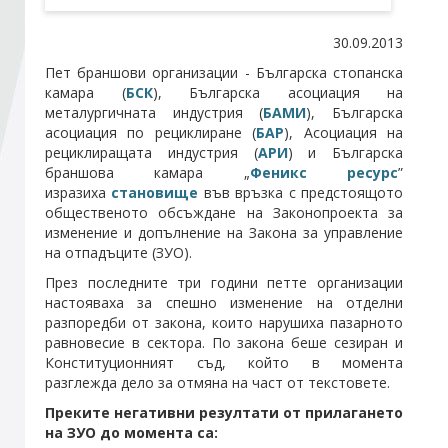
30.09.2013
Стани член
Пет браншови организации - Българска стопанска
камара (
БСК
), Българска асоциация на
Абонирайте се!
металургичната индустрия (
БАМИ
), Българска
асоциация по рециклиране (
БАР
), Асоциация на
рециклиращата индустрия (
АРИ
) и Българска
браншова камара „
Феникс ресурс
”
изразиха
становище
във връзка с предстоящото
общественото обсъждане на Законопроекта за
изменение и допълнение на Закона за управление
на отпадъците (ЗУО).
През последните три години петте организации
настояваха за спешно изменение на отделни
разпоредби от закона, които нарушиха пазарното
равновесие в сектора. По закона беше сезиран и
Конституционният съд, който в момента
разглежда дело за отмяна на част от текстовете.
Преките негативни резултати от прилагането
на ЗУО до момента са: