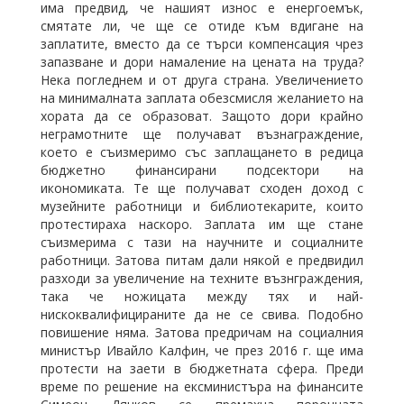
има предвид, че нашият износ е енергоемък,
смятате ли, че ще се отиде към вдигане на
заплатите, вместо да се търси компенсация чрез
запазване и дори намаление на цената на труда?
Нека погледнем и от друга страна. Увеличението
на минималната заплата обезсмисля желанието на
хората да се образоват. Защото дори крайно
неграмотните ще получават възнаграждение,
което е съизмеримо със заплащането в редица
бюджетно финансирани подсектори на
икономиката. Те ще получават сходен доход с
музейните работници и библиотекарите, които
протестираха наскоро. Заплата им ще стане
съизмерима с тази на научните и социалните
работници. Затова питам дали някой е предвидил
разходи за увеличение на техните възнграждения,
така че ножицата между тях и най-
нискоквалифицираните да не се свива. Подобно
повишение няма. Затова предричам на социалния
министър Ивайло Калфин, че през 2016 г. ще има
протести на заети в бюджетната сфера. Преди
време по решение на ексминистъра на финансите