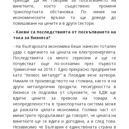
приходи. Да не говорим за поскъпването на
винетките, което съществено променя
транспортната обстановка. По линия на
икономическите връзки то ще доведе до
повишаване на цените и в други сектори.
- Какви са последствията от поскъпването на
тока за бизнеса?
- На българската икономика беше нанесен тотален
удар с вдигането на цената на електроенергията.
Последствията са много сериозни и ще се
почувстват още по-осезаемо през първото
тримесечие на 2016 г. Едно прекрасно предприятие
като “Хелиос металург” в Пловдив вече затвори.
Намали се производството на стомана, както и на
други металургични продукти. Несигурността в
бизнеса се подсилва от слуховете, че БДЖ ще
вдигне цените за превози на товари. А
неопределеността в транспортната система може
да разклати цялата икономика. Голяма част от
министрите продължават да говорят, че цената на
винетките ще се вдига и догодина, а и след това.
Независимо че България е единствената страна в