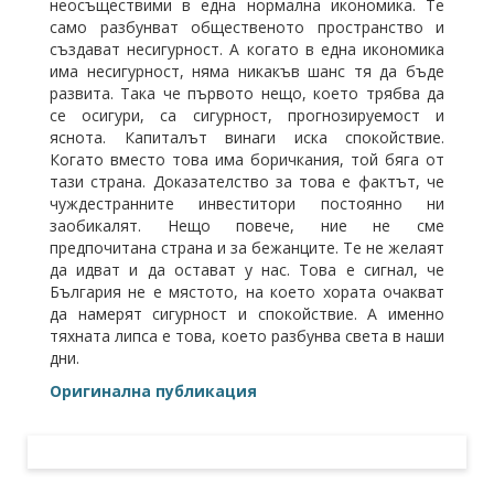
неосъществими в една нормална икономика. Те
само разбунват общественото пространство и
създават несигурност. А когато в една икономика
има несигурност, няма никакъв шанс тя да бъде
развита. Така че първото нещо, което трябва да
се осигури, са сигурност, прогнозируемост и
яснота. Капиталът винаги иска спокойствие.
Когато вместо това има боричкания, той бяга от
тази страна. Доказателство за това е фактът, че
чуждестранните инвеститори постоянно ни
заобикалят. Нещо повече, ние не сме
предпочитана страна и за бежанците. Те не желаят
да идват и да остават у нас. Това е сигнал, че
България не е мястото, на което хората очакват
да намерят сигурност и спокойствие. А именно
тяхната липса е това, което разбунва света в наши
дни.
Оригинална публикация