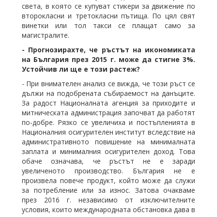
света, в която се купуват стикери за движение по
второкласни и третокласни пътища. По цял свят
винетки или тол такси се плащат само за
магистралите.
- Прогнозирахте, че ръстът на икономиката
на България през 2015 г. може да стигне 3%.
Устойчив ли ще е този растеж?
- При внимателен анализ се вижда, че този ръст се
дължи на подобрената събираемост на данъците.
За радост Националната агенция за приходите и
митническата администрация започват да работят
по-добре. Рязко се увеличиха и постъпленията в
Националния осигурителен институт вследствие на
административното повишение на минималната
заплата и минималния осигурителен доход. Това
обаче означава, че ръстът не е заради
увеличеното производство. България не е
произвела повече продукт, който може да служи
за потребление или за износ. Затова очакваме
през 2016 г. независимо от изключителните
условия, които международната обстановка дава в