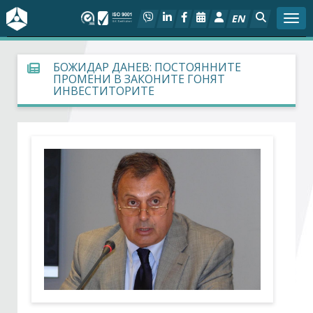
EN
Togg
За БСК
БОЖИДАР ДАНЕВ: ПОСТОЯННИТЕ
ПРОМЕНИ В ЗАКОНИТЕ ГОНЯТ
ИНВЕСТИТОРИТЕ
На фокус
Актуално
Социален диалог
Дейности
Арбитражен съд
Проекти
Членове