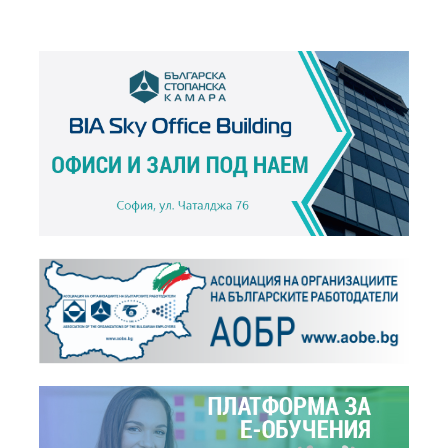
+
Новини,
04.01.2016
Ще живеем ли по-добре през 2016 г.?
+
На фокус,
11.11.2015
Административна тежест
+
Новини,
27.10.2015
БСК настоява НСТС да разгледа предложението...
+
Новини,
21.10.2015
БСК е против въвеждането на т. нар. „данък...
+
Инфографика,
23.12.2013
Икономическа ситуация `2013
+