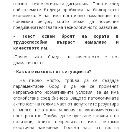
спазват технологичната дисциплина. Това е сред
най-големите бъдещи проблеми на българската
икономика. У нас има постоянно намаляване на
човешкия ресурс, който може да посрещне
предизвикателствата на технологичното развитие.
- Тоест освен броят на хората в
трудоспособна възраст намалява и
качеството им.
-Точно така. Спадът в качеството е по-
драматичното.
- Какъв е изходът от ситуацията?
- На първо място, трябва да се създаде
парламентарен борд и да не се променят
непрекъснато нормативните условия, за да има
спокойствие сред бизнеса. Защото патологичната
активност на голяма част от депутатите резултира
в много негативни явления в икономическото
пространство. Трябва да се престане с изявите на
политици, които непрекъснато имат някакви
екзотични намерения. Голяма част от тях са