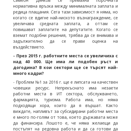
Симеон Дянков се премахна порочната
нормативна връзка между минималната заплата и
редица плащания. Сега тази зависимост я няма, но
когато се вдигне най-ниското възнаграждение, се
увеличава средната заплата, а оттам се
повишават заплатите на депутатите. Когато се
вземат подобни решения, трябва да се внимава и
задължително да се прави оценка на
въздействието.
- През 2015 г. работните места се увеличиха с
над 40 000. Ще има ли подобен ръст и
догодина? В кои сектори ще се търсят най-
много кадри?
- Проблем №1 за 2016 г. ще е липсата на качествен
човешки ресурс. Непрекъснато има незаети
работни места в ИТ сектора, обслужването,
фармацията, туризма. Работа има, но няма
подходящи хора, които да я вършат. Както
виждате, напливът за субсидирани работни места
е много по-голям от това, което държавата може
да финансира. Лошото е, че няма желаещи да
постъпят на редовна работа и да са готови да