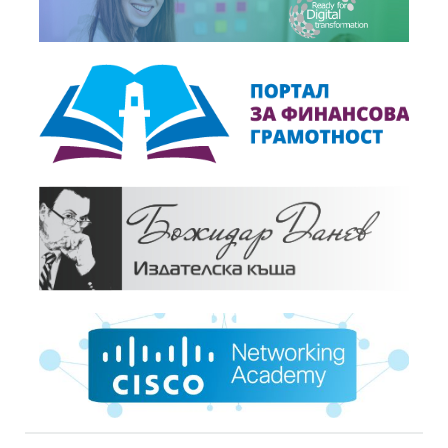
Становища,
28.10.2003
Относно: проектозакона за държавния бюджет за...
+