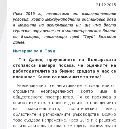
21.12.2015
През 2016 г., независимо от изключителните
Стани член
условия, които международната обстановка дава
в момента на икономиката ни, ще има доста
сериозно нарушение на външнотърговския баланс
Абонирайте се!
на България, прогнозира пред "Труд" Божидар
Данев.
Интервю за в. Труд
- Г-н Данев, проучването на Българската
стопанска камара показа, че оценките на
работодателите за бизнес средата у нас се
влошават. Какви са причините за това?
- Увеличаващият се негативизъм е следствие от
огрoмнaтa неопределеност, която има в
общественото пространство. Тя се проявява в
неяснотите около новите данъци, в поведението
на правителството, политическия елит,
областните и регионалните ръководства. Всичко
това създава напрежение. През 2015 г. с решение
на изпълнителната власт се вдигна минималната