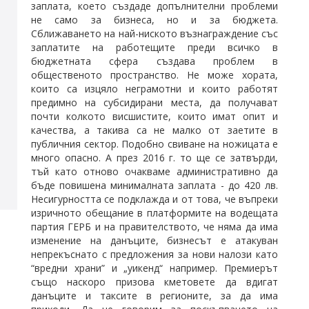
заплата, което създаде допълнителни проблеми
не само за бизнеса, но и за бюджета.
Сближаването на най-ниското възнаграждение със
заплатите на работещите преди всичко в
бюджетната сфера създава проблем в
общественото пространство. Не може хората,
които са изцяло неграмотни и които работят
предимно на субсидирани места, да получават
почти колкото висшистите, които имат опит и
качества, а такива са не малко от заетите в
публичния сектор. Подобно свиване на ножицата е
много опасно. А през 2016 г. то ще се затвърди,
тъй като отново очакваме административно да
бъде повишена минималната заплата - до 420 лв.
Несигурността се подклажда и от това, че въпреки
изричното обещание в платформите на водещата
партия ГЕРБ и на правителството, че няма да има
изменение на данъците, бизнесът е атакуван
непрекъснато с предложения за нови налози като
“вредни храни” и „уикенд“ например. Премиерът
също наскоро призова кметовете да вдигат
данъците и таксите в регионите, за да има