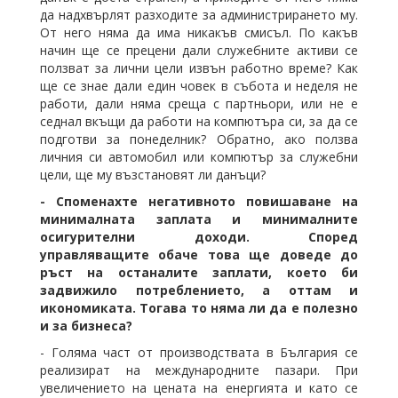
да надхвърлят разходите за администрирането му.
От него няма да има никакъв смисъл. По какъв
начин ще се прецени дали служебните активи се
ползват за лични цели извън работно време? Как
ще се знае дали един човек в събота и неделя не
работи, дали няма среща с партньори, или не е
седнал вкъщи да работи на компютъра си, за да се
подготви за понеделник? Обратно, ако ползва
личния си автомобил или компютър за служебни
цели, ще му възстановят ли данъци?
- Споменахте негативното повишаване на
минималната заплата и минималните
осигурителни доходи. Според
управляващите обаче това ще доведе до
ръст на останалите заплати, което би
задвижило потреблението, а оттам и
икономиката. Тогава то няма ли да е полезно
и за бизнеса?
- Голяма част от производствата в България се
реализират на международните пазари. При
увеличението на цената на енергията и като се