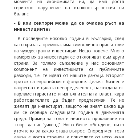
момента на икономиката ни, да има доста
сериозно нарушение на външнотърговския ни
баланс.
- В кои сектори може да се очаква ръст на
инвестициите?
- В последните няколко години в България, след
като кризата премина, има символично присъствие
на чуждестранни инвестиции. Нещо повече. Много
намерения за инвестиции се отклоняват към други
страни. За голямо съжаление у нас основният
компонент на инвестициите са публичните
разходи, т.е. те идват от нашите данъци. Вторият
приток са европейските фондове. Целият бизнес е
напрегнат и цялата неопределеност, насаждана от
парламентаристите и изпълнителната власт, кара
работодателите да бъдат предпазливи. Те не
желаят да инвестират, защото не знаят какво ще
им се сервира следващата година в данъчната
среда. Пример за това е неясното прокарване на
т.нар. данък “уикенд”. Нито беше обсъдено, нито
уточнено за какво става въпрос. Според мен този
данък е доста странен, а приходите от него няма