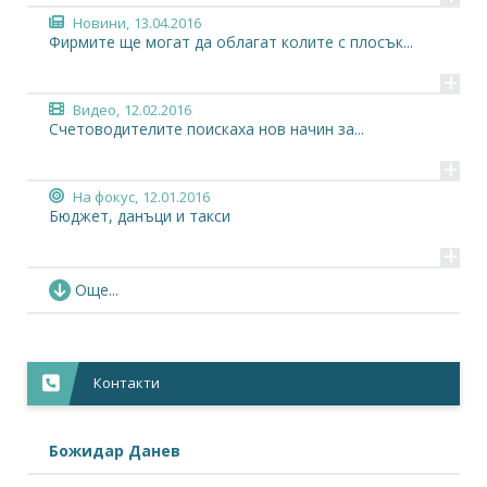
Новини,
13.04.2016
Фирмите ще могат да облагат колите с плосък...
+
Видео,
12.02.2016
Счетоводителите поискаха нов начин за...
+
На фокус,
12.01.2016
Бюджет, данъци и такси
+
Новини,
09.01.2016
Още...
"Непредвидимият" влезе във втората година на...
+
Новини,
08.01.2016
Контакти
Божидар Данев: Голямото разочарование на...
+
Божидар Данев
Новини,
07.01.2016
Експерти: В България липсва здрава основа за...