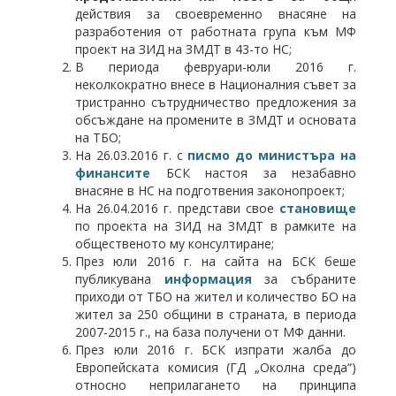
действия за своевременно внасяне на
разработения от работната група към МФ
проект на ЗИД на ЗМДТ в 43-то НС;
В периода февруари-юли 2016 г.
неколкократно внесе в Националния съвет за
тристранно сътрудничество предложения за
обсъждане на промените в ЗМДТ и основата
на ТБО;
На 26.03.2016 г. с
писмо до министъра на
финансите
БСК настоя за незабавно
внасяне в НС на подготвения законопроект;
На 26.04.2016 г. представи свое
становище
по проекта на ЗИД на ЗМДТ в рамките на
общественото му консултиране;
През юли 2016 г. на сайта на БСК беше
публикувана
информация
за събраните
приходи от ТБО на жител и количество БО на
жител за 250 общини в страната, в периода
2007-2015 г., на база получени от МФ данни.
През юли 2016 г. БСК изпрати жалба до
Европейската комисия (ГД „Околна среда“)
относно неприлагането на принципа