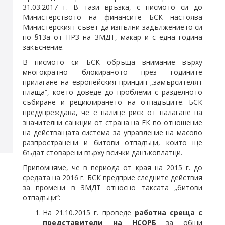
31.03.2017 г. В тази връзка, с писмото си до
Министерството на финансите БСК настоява
Министерският съвет да изпълни задължението си
по §13а от ПРЗ на ЗМДТ, макар и с една година
закъснение.
В писмото си БСК обръща внимание върху
многократно блокираното през годините
прилагане на европейския принцип „замърсителят
плаща“, което доведе до проблеми с разделното
събиране и рециклирането на отпадъците. БСК
предупреждава, че е налице риск от налагане на
значителни санкции от страна на ЕК по отношение
на действащата система за управление на масово
разпространени и битови отпадъци, които ще
бъдат стоварени върху всички данъкоплатци.
Припомняме, че в периода от края на 2015 г. до
средата на 2016 г. БСК предприе следните действия
за промени в ЗМДТ относно таксата „битови
отпадъци“:
На 21.10.2015 г. проведе
работна среща с
представители на НСОРБ
за общи