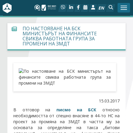
EN
Togg
За БСК
ПО НАСТОЯВАНЕ НА БСК
МИНИСТЪРЪТ НА ФИНАНСИТЕ
СВИКВА РАБОТНАТА ГРУПА ЗА
На фокус
ПРОМЕНИ НА ЗМДТ
Актуално
Социален диалог
Дейности
15.03.2017
Арбитражен съд
В отговор на
писмо на БСК
относно
необходимостта от спешно внасяне в 44-то НС на
Проекти
проект за промяна на ЗМДТ в частта му за
основата за определяне на такса „битови
Членове