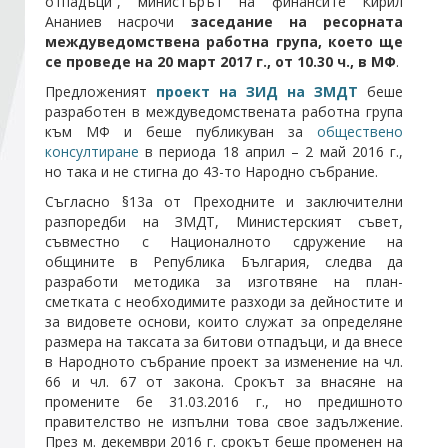
отпадъци“, министърът на финансите Кирил
Ананиев насрочи
заседание на ресорната
междуведомствена работна група, което ще
Стани член
се проведе
на 20 март 2017 г., от 10.30 ч., в МФ
.
Предложеният
проект на ЗИД на ЗМДТ
беше
Абонирайте се!
разработен в междуведомствената работна група
към МФ и беше публикуван за
обществено
консултиране
в периода 18 април – 2 май 2016 г.,
но така и не стигна до 43-то Народно събрание.
Съгласно §13а от Преходните и заключителни
разпоредби на ЗМДТ, Министерският съвет,
съвместно с Националното сдружение на
общините в Република България, следва да
разработи методика за изготвяне на план-
сметката с необходимите разходи за дейностите и
за видовете основи, които служат за определяне
размера на таксата за битови отпадъци, и да внесе
в Народното събрание проект за изменение на чл.
66 и чл. 67 от закона. Срокът за внасяне на
промените бе 31.03.2016 г., но предишното
правителство не изпълни това свое задължение.
През м. декември 2016 г. срокът беше променен на