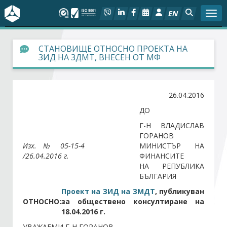
EN
Togg
За БСК
СТАНОВИЩЕ ОТНОСНО ПРОЕКТА НА
ЗИД НА ЗДМТ, ВНЕСЕН ОТ МФ
На фокус
26.04.2016
Актуално
ДО
Социален диалог
Г-Н ВЛАДИСЛАВ
ГОРАНОВ
Изх. № 05-15-4
МИНИСТЪР НА
Дейности
/26.04.2016
г.
ФИНАНСИТЕ
НА РЕПУБЛИКА
Арбитражен съд
БЪЛГАРИЯ
Проект на ЗИД на ЗМДТ
, публикуван
Проекти
ОТНОСНО:
за обществено консултиране на
18.04.2016 г.
Членове
УВАЖАЕМИ Г-Н ГОРАНОВ,