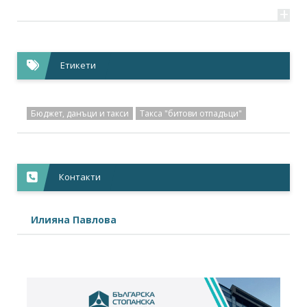
+
Новини,
05.03.2014
Домашното компостиране е с голям потенциал и...
+
Етикети
Бюджет, данъци и такси
Такса "битови отпадъци"
Контакти
Илияна Павлова