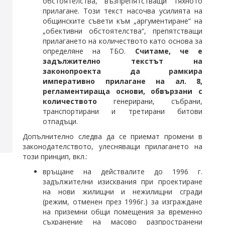
обстоятелства, възпрепятстващи тяхното
прилагане. Този текст насочва усилията на
общинските съвети към „аргументиране“ на
„обективни обстоятелства“, препятстващи
прилагането на количеството като основа за
определяне на ТБО.
Считаме, че е
задължително
текстът на
законопроекта да рамкира
императивно прилагане на ал. 8,
регламентираща основи, обвързани с
количеството
генерирани, събрани,
транспортирани и третирани битови
отпадъци.
Допълнително следва да се приемат промени в
законодателството, улесняващи прилагането на
този принцип, вкл.:
връщане на действалите до 1996 г.
задължителни изисквания при проектиране
на нови жилищни и нежилищни сгради
(режим, отменен през 1996г.) за изграждане
на приземни общи помещения за временно
съхранение на масово разпространени