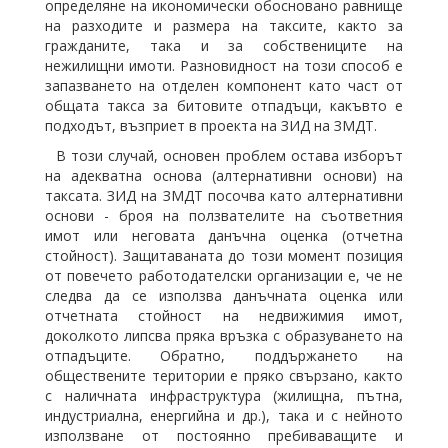
определяне на икономически обосновано равнище
на разходите и размера на таксите, както за
гражданите, така и за собствениците на
нежилищни имоти. Разновидност на този способ е
запазването на отделен компонент като част от
общата такса за битовите отпадъци, какъвто е
подходът, възприет в проекта на ЗИД на ЗМДТ.
В този случай, основен проблем остава изборът
на адекватна основа (алтернативни основи) на
таксата. ЗИД на ЗМДТ посочва като алтернативни
основи - броя на ползвателите на съответния
имот или неговата данъчна оценка (отчетна
стойност). Защитаваната до този момент позиция
от повечето работодателски организации е, че не
следва да се използва данъчната оценка или
отчетната стойност на недвижимия имот,
доколкото липсва пряка връзка с образуването на
отпадъците. Обратно, поддържането на
обществените територии е пряко свързано, както
с наличната инфраструктура (жилищна, пътна,
индустриална, енергийна и др.), така и с нейното
използване от постоянно пребиваващите и