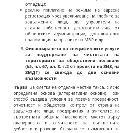
отпадъци;
реално прилагане на режима на адресна
регистрация чрез увеличаване на глобите за
задължените лица, вкл. управители на
етажна собственост, длъжностни лица от
общинските администрации, допълнителни
правомощия на органите на МВР и др.
Финансирането на специфичните услуги
за поддържане на чистотата на
териториите за обществено ползване
(§5, чл. 67, ал. 8, т.2 от проекта на ЗИД на
ЗМДТ) се свежда до две основни
възможности
:
Първа
: За сметка на отделна местна такса, с ясно
определена основа (алтернативни основи). Този
способ създава условия за повече прозрачност,
отчетност и обществен контрол от страна на
задължените лица, предприятия и жителите на
съответната община (населеното място) върху
планирането и отчитането на съответните
дейности и разходи. Създава се възможност за