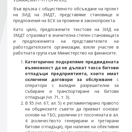
Във връзка с общественото обсъждане на проект
на ЗИД на ЗМДТ, представяме становище и
Стани член
предложения на БСК за промени в законопроекта.
Като цяло, предложените текстове на ЗИД на
Абонирайте се!
ЗМДТ отразяват в значителна степен становищата
и предложенията на представителите на
работодателските организации, взели участие в
работната група към Министерство на финансите.
Категорично подкрепяме предвидената
възможност да не дължат такса битови
отпадъци предприятията, които имат
сключени договори за обслужване
с
оператори с валидни разрешителни за
събиране и транспортиране на битови
отпадъци (чл. 71, т. 3).
В §5 (чл. 67, ал. 5) е регламентирано правото
на общинските съвети да приемат основа/
основи на ТБО, различни от посочената в ал.
4 (количеството генерирани и третирани
битови отпадъци), при наличие на обективни