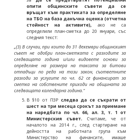
опити общинските съвети да се
връщат към практиката за определяне
на ТБО на база данъчна оценка (отчетна
стойност на активите),
ако не са
определили план-сметка до 20 януари, със
следния текст:
„
(
3
)
В случаи, при които до 31 декември общинският
съвет не одобри план-сметката с разходите за
следващата година и/или видовете основи за
определяне на размера на таксата за битови
отпадъци по реда на този закон, съответните
разходи за услугите по чл. 62 се финансират за
сметка на собствените приходи на общината за
следващата календарна година.“
В §10 от ПЗР
следва да се съкрати от
шест на три месеца срокът за приемане
на наредбата по чл. 66, ал. 3, т. 1 от
Министерския съвет.
Считаме, че от
началото на 2014 г., след стартиране на
дейността на работната група към
Министерство на финансите, имаше