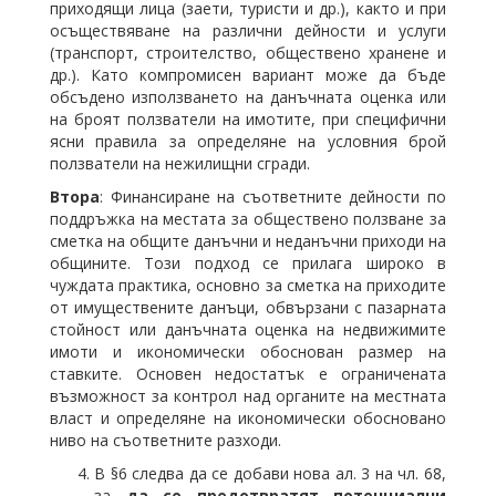
приходящи лица (заети, туристи и др.), както и при
осъществяване на различни дейности и услуги
(транспорт, строителство, обществено хранене и
др.). Като компромисен вариант може да бъде
обсъдено използването на данъчната оценка или
на броят ползватели на имотите, при специфични
ясни правила за определяне на условния брой
ползватели на нежилищни сгради.
Втора
: Финансиране на съответните дейности по
поддръжка на местата за обществено ползване за
сметка на общите данъчни и неданъчни приходи на
общините. Този подход се прилага широко в
чуждата практика, основно за сметка на приходите
от имуществените данъци, обвързани с пазарната
стойност или данъчната оценка на недвижимите
имоти и икономически обоснован размер на
ставките. Основен недостатък е ограничената
възможност за контрол над органите на местната
власт и определяне на икономически обосновано
ниво на съответните разходи.
В §6 следва да се добави нова ал. 3 на чл. 68,
за
да се предотвратят потенциални