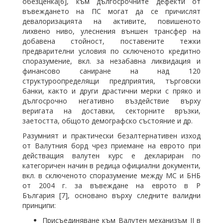
обезценка[6], към дългосрочните дефекти от
въвеждането на ПС могат да се причислят
девалоризацията на активите, повишеното
лихвено ниво, улеснения външен трансфер на
добавена стойност, поставените тежки
предварителни условия по сключеното кредитно
споразумение, вкл. за незабавна ликвидация и
финансово саниране на над 120
структуроопределящи предприятия, търговски
банки, както и други драстични мерки с пряко и
дългосрочно негативно въздействие върху
веригата на доставки, секторните връзки,
заетостта, общото демографско състояние и др.
Разумният и практически безалтернативен изход
от Валутния борд чрез приемане на еврото при
действащия валутен курс е деклариран по
категоричен начин в редица официални документи,
вкл. в сключеното споразумение между МС и БНБ
от 2004 г. за въвеждане на еврото в Р
България [7], основано върху следните валидни
принципи:
Присъединяване към Валутен механизъм ІІ в