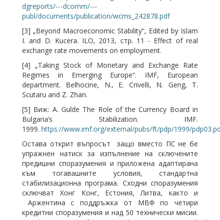
dgreports/---dcomm/---
publ/documents/publication/wcms_242878.pdf
[3] „Beyond Macroeconomic Stability“, Edited by Islam
I. and D. Kucera. ILO, 2013, стр. 11 - Effect of real
exchange rate movements on employment.
[4] „Taking Stock of Monetary and Exchange Rate
Regimes in Emerging Europe“. IMF, European
department. Belhocine, N., E. Crivelli, N. Geng, T.
Scutaru and Z. Zhan.
[5] Виж: A. Gulde The Role of the Currency Board in
Bulgaria’s Stabilization. IMF.
1999.
https://www.imf.org/external/pubs/ft/pdp/1999/pdp03.p
Остава открит въпросът защо вместо ПС не бе
упражнен натиск за изпълнение на сключените
предишни споразумения и приложена адаптирана
към тогавашните условия, стандартна
стабилизационна програма. Сходни споразумения
сключват Хонг Конг, Естония, Литва, както и
Аржентина с поддръжка от МВФ по четири
кредитни споразумения и над 50 технически мисии.