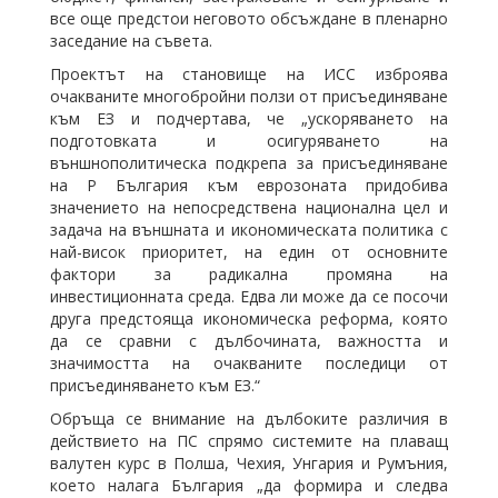
все още предстои неговото обсъждане в пленарно
заседание на съвета.
Проектът на становище на ИСС изброява
очакваните многобройни ползи от присъединяване
към ЕЗ и подчертава, че „ускоряването на
подготовката и осигуряването на
външнополитическа подкрепа за присъединяване
на Р България към еврозоната придобива
значението на непосредствена национална цел и
задача на външната и икономическата политика с
най-висок приоритет, на един от основните
фактори за радикална промяна на
инвестиционната среда. Едва ли може да се посочи
друга предстояща икономическа реформа, която
да се сравни с дълбочината, важността и
значимостта на очакваните последици от
присъединяването към ЕЗ.“
Обръща се внимание на дълбоките различия в
действието на ПС спрямо системите на плаващ
валутен курс в Полша, Чехия, Унгария и Румъния,
което налага България „да формира и следва