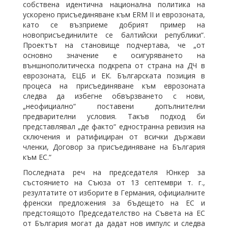
собствена идентична национална политика на
ускорено присъединяване към ERM II и еврозоната,
като се възприеме добрият пример на
новоприсъединилите се балтийски републики“.
Проектът на становище подчертава, че „от
основно значение е осигуряването на
външнополитическа подкрепа от страна на ДЧ в
еврозоната, ЕЦБ и ЕК. Българската позиция в
процеса на присъединяване към еврозоната
следва да избегне обвързването с нови,
„неофициално“ поставени допълнителни
предварителни условия. Такъв подход би
представлявал „де факто“ едностранна ревизия на
сключения и ратифициран от всички държави
членки, Договор за присъединяване на България
към ЕС.“
Последната реч на председателя Юнкер за
състоянието на Съюза от 13 септември т. г.,
резултатите от изборите в Германия, официалните
френски предложения за бъдещето на ЕС и
предстоящото Председателство на Съвета на ЕС
от България могат да дадат нов импулс и следва