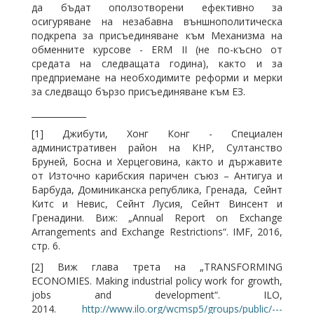
да бъдат оползотворени ефективно за
осигуряване на незабавна външнополитическа
подкрепа за присъединяване към Механизма на
обменните курсове - ERM ІІ (не по-късно от
средата на следващата година), както и за
предприемане на необходимите реформи и мерки
за следващо бързо присъединяване към ЕЗ.
_____________
[1] Джибути, Хонг Конг - Специален
административен район на КНР, Султанство
Бруней, Босна и Херцеговина, както и държавите
от Източно карибския паричен съюз – Антигуа и
Барбуда, Доминиканска република, Гренада, Сейнт
Китс и Невис, Сейнт Лусия, Сейнт Винсент и
Гренадини. Виж: „Annual Report on Exchange
Arrangements and Exchange Restrictions“. IMF, 2016,
стр. 6.
[2] Виж глава трета на „TRANSFORMING
ECONOMIES. Making industrial policy work for growth,
jobs and development“. ILO,
2014.
http://www.ilo.org/wcmsp5/groups/public/---