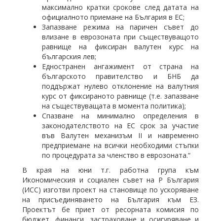
максимално кратки срокове след датата на
официалното приемане на България в ЕС;
Запазване режима на паричен съвет до
влизане в еврозоната при съществуващото
равнище на фиксиран валутен курс на
българския лев;
Едностранен ангажимент от страна на
българското правителство и БНБ да
поддържат нулево отклонение на валутния
курс от фиксираното равнище (т.е. запазване
на съществуващата в момента политика);
Спазване на минимално определения в
законодателството на ЕС срок за участие
във Валутен механизъм ІІ и навременно
предприемане на всички необходими стъпки
по процедурата за членство в еврозоната.“
В края на юни т.г. работна група към
Икономическия и социален съвет на Р България
(ИСС) изготви проект на становище по ускоряване
на присъединяването на България към ЕЗ.
Проектът бе приет от ресорната комисия по
бюджет, финанси, застраховане и осигуряване и