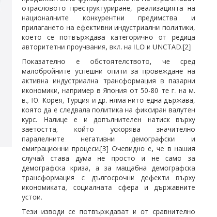
отрасловото преструктуриране, реализацията на
националните конкурентни предимства и
прилагането на ефективни индустриални политики,
което се потвърждава категорично от редица
авторитетни проучвания, вкл. на ILO и UNCTAD.[2]
Показателно е обстоятелството, че сред
малобройните успешни опити за провеждане на
активна индустриална трансформация в пазарни
икономики, например в Япония от 50-80 те г. на м.
в., Ю. Корея, Турция и др. няма нито една държава,
която да е следвала политика на фиксиран валутен
курс. Налице е и допълнителен натиск върху
заетостта, който ускорява значително
паралелните негативни демографски и
емиграционни процеси.[3] Очевидно е, че в нашия
случай става дума не просто и не само за
демографска криза, а за мащабна демографска
трансформация с дългосрочни дефекти върху
икономиката, социалната сфера и държавните
устои.
Тези изводи се потвърждават и от сравнително