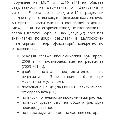
проучване на МВФ от 2016 г.[4] на общата
резултатност на държавите от Централна и
Източна Европа през последните 15 г., разделени
на две групи - с плаващ, и с фиксиран валутен курс.
Авторите - служители на Европейския отдел на
МВФ, правят категоричен извод, че икономиките с
плаващ валутен курс (т. нар. „плувци“) постигат
значително по-добри резултати в дългосрочен
план спрямо т. нар. „фиксатори“, конкретно по
отношение на:
реакция спрямо икономическия бум преди
2008 г. и противодействие на рецесията
(2009-2014г.);
двойно по-къса продължителност на
рецесията - 5 м. спрямо 10 м. при
фиксаторите (макс. 25 м.);
посрещане на дефлационния натиск внесен
от еврозоната (EЗ);
по-висок потенциал за икономически растеж;
по-висок среден ръст на общата факторна
производителност;
по-ниска задлъжнялост на частния сектор;