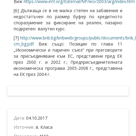
Виж
https://www.imf.org/External/NP/ieo/2003/arg/index.htm
[6] Дължаща се в не малка степен на забавения и
недостатъчен по размер буфер по кредитното
споразумение за фиксиране на реален, пазарно
подкрепен валутен курс.
[7]
http://www.bnb.bg/bnbweb/groups/public/documents/bnb
cm_bg.pdf
Виж също: Позиции по глава 11
„Икономически и паричен съюз” при преговорите
за присъединяване към ЕС, представени пред ЕК
през 2000 г. и 2002 г.; Предприсъединителната
икономическа програма 2005-2008 г., представена
на ЕК през 2004 г.
Дата:
04.10.2017
Източник:
в. Класа