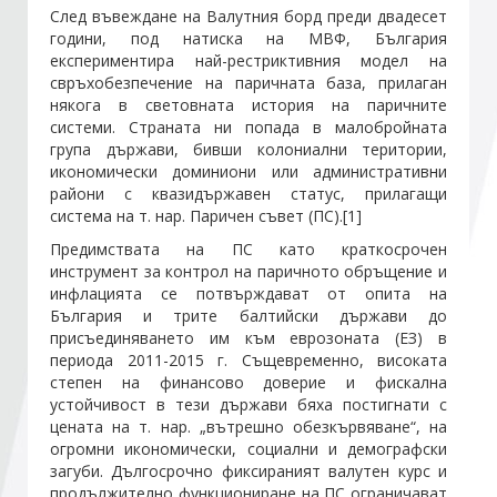
След въвеждане на Валутния борд преди двадесет
години, под натиска на МВФ, България
Стани член
експериментира най-рестриктивния модел на
свръхобезпечение на паричната база, прилаган
някога в световната история на паричните
Абонирайте се!
системи. Страната ни попада в малобройната
група държави, бивши колониални територии,
икономически доминиони или административни
райони с квазидържавен статус, прилагащи
система на т. нар. Паричен съвет (ПС).[1]
Предимствата на ПС като краткосрочен
инструмент за контрол на паричното обръщение и
инфлацията се потвърждават от опита на
България и трите балтийски държави до
присъединяването им към еврозоната (ЕЗ) в
периода 2011-2015 г.
Същевременно, високата
степен на финансово доверие и фискална
устойчивост в тези държави бяха постигнати с
цената на т. нар. „вътрешно обезкървяване“, на
огромни икономически, социални и демографски
загуби. Дългосрочно фиксираният валутен курс и
продължително функциониране на ПС ограничават