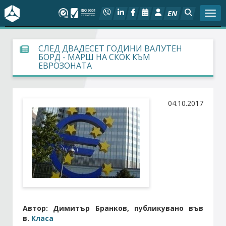
EN
Togg
За БСК
СЛЕД ДВАДЕСЕТ ГОДИНИ ВАЛУТЕН
БОРД - МАРШ НА СКОК КЪМ
ЕВРОЗОНАТА
На фокус
Актуално
04.10.2017
Социален диалог
Дейности
Арбитражен съд
Проекти
Автор: Димитър Бранков, публикувано във
в.
Класа
Членове