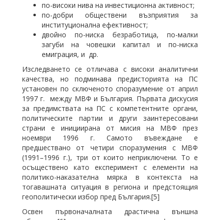
по-високи нива на инвестиционна активност;
по-добри обществени възприятия за
институционална ефективност;
двойно по-ниска безработица, по-малки
загуби на човешки капитал и по-ниска
емиграция, и др.
Изследването се отличава с високи аналитични
качества, но подминава предисторията на ПС
установен по сключеното споразумение от април
1997 г. между МВФ и България. Първата дискусия
за предимствата на ПС с компетентните органи,
политическите партии и други заинтересовани
страни е инициирана от мисия на МВФ през
ноември 1996 г. Самото въвеждане е
предшествано от четири споразумения с МВФ
(1991–1996 г.), три от които неприключени. То е
осъществено като експеримент с елементи на
политико-наказателна мярка в контекста на
тогавашната ситуация в региона и предстоящия
геополитически избор пред България.[5]
Освен първоначалната драстична външна