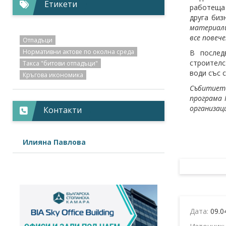
Етикети
работеща 
друга биз
материали
все повече
Отпадъци
Нормативни актове по околна среда
В послед
строителс
Такса "битови отпадъци"
води със 
Кръгова икономика
Събитиет
програма 
организац
Контакти
Илияна Павлова
Дата:
09.0