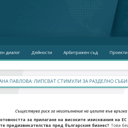
ен диалог
Дейности
Арбитражен съд
Проекти
НА ПАВЛОВА: ЛИПСВАТ СТИМУЛИ ЗА РАЗДЕЛНО СЪБИ
Съществува риск за неизпълнение на целите във връзк
готовността за прилагане на високите изисквания на Е
те предизвикателства пред българския бизнес?
Това беш