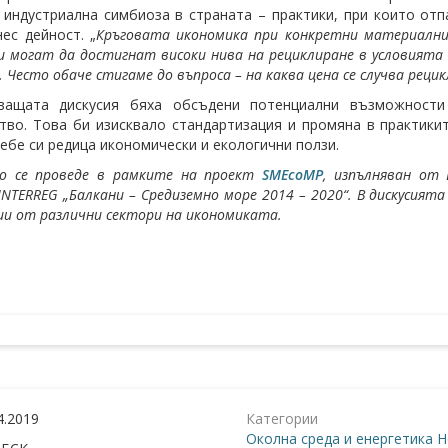
индустриална симбиоза в страната – практики, при които отп
нес дейност. „
Кръговата икономика при конкретни материални
 могат да достигнат високи нива на рециклиране в условията 
. Често обаче стигаме до въпроса – на каква цена се случва реци
ващата дискусия бяха обсъдени потенциални възможности
тво. Това би изисквало стандартизация и промяна в практики
себе си редица икономически и екологични ползи.
о се проведе в рамките на проект
SMEcoMP
, изпълняван от 
INTERREG „Балкани – Средиземно море 2014 – 2020“. В дискусия
ии от различни сектори на икономиката.
4.2019
Категории
Околна среда и енергетика
Н