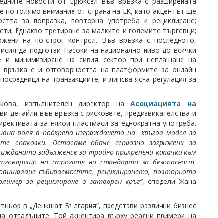
ледните новости от Брюксел във връзка с разширената
е по-голямо внимание от страна на ЕК, като акцентът ще
стта за поправка, повторна употреба и рециклиране;
ти; Еднакво третиране за малките и големите търговци;
ожени на по-строг контрол. Във връзка с последното,
исия да подготви Насоки на национално ниво до всички
е и минимизиране на сивия сектор при неплащане на
зи връзка е и отговорността на платформите за онлайн
посредници на транзакциите, и липсва ясна регулация за
чкова, изпълнителен директор на
Асоциацията на
ави детайли във връзка с рисковете, предизвикателства и
ирективата за някои пластмаси за еднократна употреба.
ивна роля в подкрепа изграждането на кръгов модел за
те опаковки. Оставаме обаче сериозно загрижени за
вижданото задължение за трайно прикрепени капачки към
отговарящо на строгите ни стандарти за безопасност.
повишаване събираемостта, рециклирането, повторното
олимер за рециклиране в затворен кръг“
, сподели Жана
тньор в „Денкщат България“, представи различни бизнес
а отпадъците. Той акцентира върху реални примери на