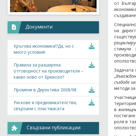
от Българ
икономика
създаване
Специално
Документи
на дирек
съществу
рециклиру
Кръгова икономика!?Да, но с
стимули 
много условия!
производи
оползотво
Правила за разширена
Задачата 
отговорност на производителя –
„
Въвеждан
какво ново от Брюксел?
създаде и
методи за
Промени в Директива 2008/98
Участници
Рискове и предизвикателства,
територия
свързани с пластмасата
в жилищни
постигане
роля в та
Свързани публикации
оползотво