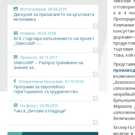
Николай М
отговорно
Фотогалерия,
09.04.2019
е в 4 по
Дискусия за прилагането на кръговата
Пропорцио
икономика
+
Компании
консултан
Новини,
30.03.2018
държави-
БСК стартира изпълнението на проект
продуктов
„SMecoMP –...
+
търговия.
това, кой
Проекти,
30.11.2017
SMecoMP – Разпространяване на
Представ
знания за...
производ
+
възможнос
Оперативни програми,
31.10.2016
„
Безалкох
Програми за европейско
използва
териториално сътрудничество
непредвид
+
бутилките
На фокус,
24.09.2015
Мярката 
Такса „битови отпадъци“
използван
Величкова
+
Експертът
модели в 