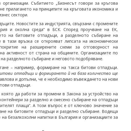
 организации. Събитието „Бизнесът говори за кръгова
ане прилагането на принципите на кръговата икономика и
знес сектори.
дъците. Новостите за индустрията, свързани с промените
трия и околна среда“ в БСК. Според проучване на ЕК,
ето на битовите отпадъци, а разделното събиране на
 в тази връзка се открояват липсата на икономически
покритие на разширените схеми за отговорност на
 на активност от страна на общините. Организациите по
е на разделното събиране и неговото подобряване.
гане – например, формиране на такса битови отпадъци.
битови отпадъци и формирането й на база количество ще
Павлова и допълни, че е необходимо въвеждането на нови
итови отпадъци.
 която да работи за промени в Закона за устройство на
контейнери за разделно и смесено събиране на отпадъци
ителят плаща“. А този въпрос е от ключово значение за
ране на битовите отпадъци и разделно събиране. Водеща
 на безалкохолни напитки в България и организациите за