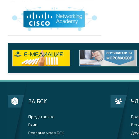
ЗА БСК
ЧЛ
Представяне
Бра
Екип
Рег
Реклама чрез БСК
Дру