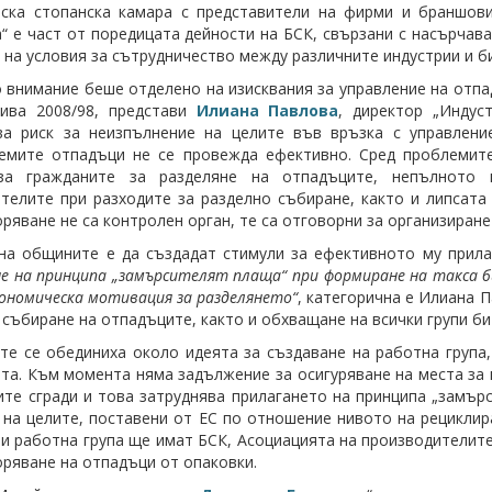
ска стопанска камара с представители на фирми и браншови
“ е част от поредицата дейности на БСК, свързани с насърчав
 на условия за сътрудничество между различните индустрии и би
 внимание беше отделено на изисквания за управление на отпа
тива 2008/98, представи
Илиана Павлова
, директор „Индус
ва риск за неизпълнение на целите във връзка с управлени
емите отпадъци не се провежда ефективно. Сред проблемите
за гражданите за разделяне на отпадъците, непълното 
телите при разходите за разделно събиране, както и липсата
ряване не са контролен орган, те са отговорни за организиран
на общините е да създадат стимули за ефективното му прила
е на принципа „замърсителят плаща“ при формиране на такса 
кономическа мотивация за разделянето“
, категорична е Илиана 
 събиране на отпадъците, както и обхващане на всички групи б
те се обединиха около идеята за създаване на работна група,
та. Към момента няма задължение за осигуряване на места за 
те сгради и това затруднява прилагането на принципа „замърс
 на целите, поставени от ЕС по отношение нивото на рецикли
зи работна група ще имат БСК, Асоциацията на производителите
ряване на отпадъци от опаковки.