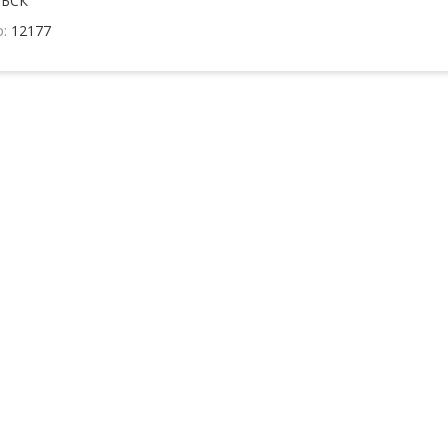
:
БСК
о:
12177