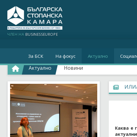
ЧЛЕН НА
BUSINESSEUROPE
За БСК
На фокус
Актуално
Социал
Актуално
Новини
ИЛИА
Каква е 
актуални