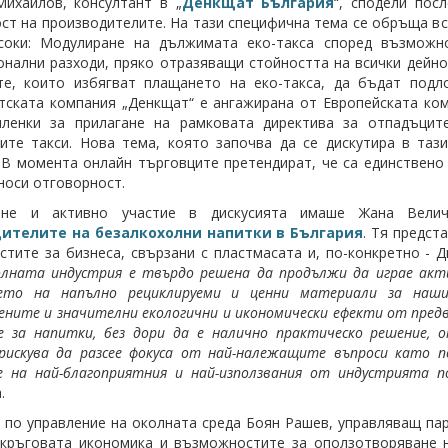
ихайлов, консултант в „
Денкщат България
“, сподели пос
ст на производителите. На тази специфична тема се обръща вс
соки: Модулиране на дължимата еко-такса според възможно
нални разходи, пряко отразяващи стойността на всички дейнос
те, които избягват плащането на еко-такса, да бъдат подл
тската компания „Денкщат“ е ангажирана от Европейската ком
членки за прилагане на рамковата директива за отпадъцит
ите такси. Нова тема, която започва да се дискутира в та
 В момента онлайн търговците претендират, че са единствено 
 носи отговорност.
яне и активно участие в дискусията имаше Жана Вели
ителите на безалкохолни напитки в България
. Тя предст
тите за бизнеса, свързани с пластмасата и, по-конкретно - Д
олната индустрия е твърдо решена да продължи да играе акт
нето на напълно рециклируеми и ценни материали за наши
ените и значителни екологични и икономически ефекти от пред
 за напитки, без дори да е налично практическо решение, 
рискува да разсее фокуса от най-належащите въпроси като 
е на най-благоприятния и най-използвания от индустрията п
.
 по управление на околната среда Боян Рашев, управляващ пар
кръговата икономика и възможностите за оползотворяване н