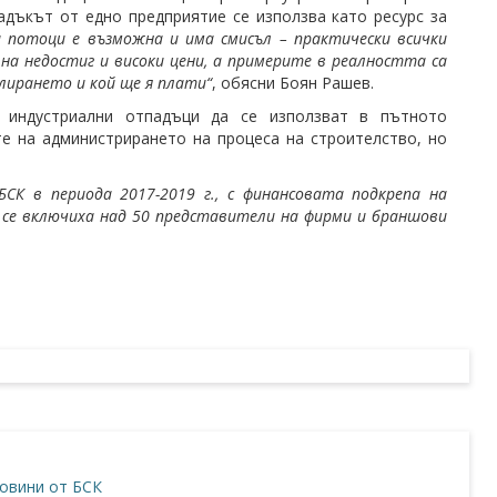
адъкът от едно предприятие се използва като ресурс за
 потоци е възможна и има смисъл – практически всички
на недостиг и високи цени, а примерите в реалността са
клирането и кой ще я плати“
, обясни Боян Рашев.
 индустриални отпадъци да се използват в пътното
те на администрирането на процеса на строителство, но
БСК в периода 2017-2019 г., с финансовата подкрепа на
та се включиха над 50 представители на фирми и браншови
овини от БСК