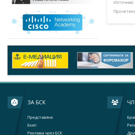
Източник
Прочетен
ЗА БСК
ЧЛ
Представяне
Бра
Екип
Рег
Реклама чрез БСК
Дру