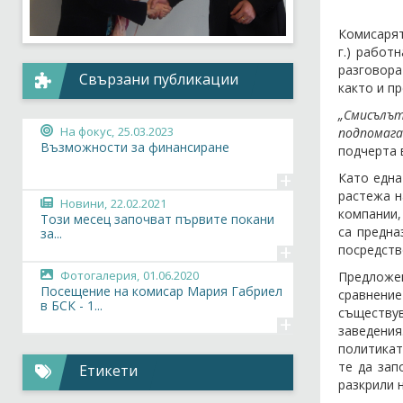
Комисарят
г.) работ
разговора
Свързани публикации
както и п
„Смисълъ
На фокус,
25.03.2023
подпомага
Възможности за финансиране
подчерта 
+
Като една
растежа н
Новини,
22.02.2021
компании,
Този месец започват първите покани
са предна
за...
+
посредств
Фотогалерия,
01.06.2020
Предложен
Посещение на комисар Мария Габриел
сравнени
в БСК - 1...
съществув
+
заведения
политикат
те да зап
Етикети
разкрили 