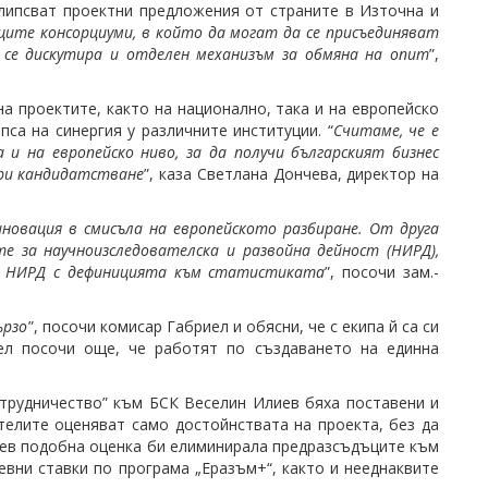
липсват проектни предложения от страните в Източна и
щите консорциуми, в който да могат да се присъединяват
 се дискутира и отделен механизъм за обмяна на опит
”,
а проектите, както на национално, така и на европейско
са на синергия у различните институции. “
Считаме, че е
и на европейско ниво, за да получи българският бизнес
при кандидатстване
”, каза Светлана Дончева, директор на
новация в смисъла на европейското разбиране. От друга
 за научноизследователска и развойна дейност (НИРД),
а НИРД с дефиницията към статистиката
”, посочи зам.-
ързо
”, посочи комисар Габриел и обясни, че с екипа й са си
ел посочи още, че работят по създаването на единна
трудничество” към БСК Веселин Илиев бяха поставени и
енителите оценяват cамо достойнствата на проекта, без да
лиев подобна оценка би елиминирала предразсъдъците към
евни ставки по програма „Еразъм+“, както и нееднаквите