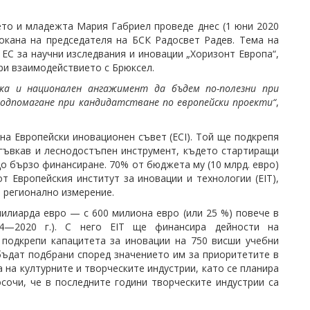
ето и младежта Мария Габриел проведе днес (1 юни 2020
покана на председателя на БСК Радосвет Радев. Тема на
ЕС за научни изследвания и иновации „Хоризонт Европа“,
ри взаимодействието с Брюксел.
ка и национален ангажимент да бъдем по-полезни при
подпомагане при кандидатстване по европейски проекти“
,
на Европейски иновационен съвет (ECI). Той ще подкрепя
 гъвкав и леснодостъпен инструмент, където стартиращи
до бързо финансиране. 70% от бюджета му (10 млрд. евро)
т Европейския институт за иновации и технологии (EIT),
 регионално измерение.
илиарда евро — с 600 милиона евро (или 25 %) повече в
14—2020 г.). С него EIT ще финансира дейности на
подкрепи капацитета за иновации на 750 висши учебни
бъдат подбрани според значението им за приоритетите в
 на културните и творческите индустрии, като се планира
осочи, че в последните години творческите индустрии са