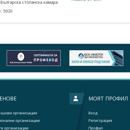
:
Българска стопанска камара
о:
5020
ЕНОВЕ
МОЯТ ПРОФИЛ
ншови организации
Вход
ионални организации
Регистрация
ги организации
Профил