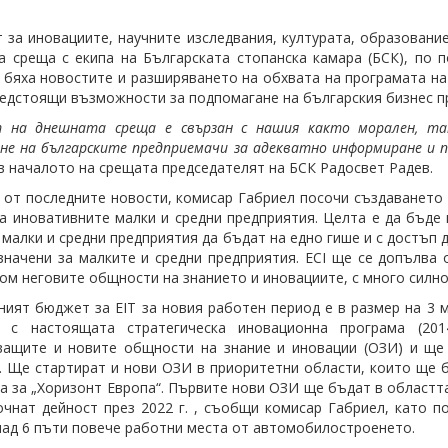
 за иновациите, научните изследвания, културата, образовани
на среща с екипа на Българската стопанска камара (БСК), по 
 бяха новостите и разширяването на обхвата на програмата на 
редстоящи възможности за подпомагане на българския бизнес п
т на днешната среща е свързан с нашия както морален, та
не на българските предприемачи за адекватно информиране и 
в началото на срещата председателят на БСК Радосвет Радев.
 от последните новости, комисар Габриел посочи създаването 
а иновативните малки и средни предприятия. Целта е да бъде
 малки и средни предприятия да бъдат на едно гише и с достъп 
значени за малките и средни предприятия. ECI ще се допълва о
ом неговите общности на знанието и иновациите, с много силно
ият бюджет за EIT за новия работен период е в размер на 3 м
е с настоящата стратегическа иновационна програма (20
ащите и новите общности на знание и иновации (ОЗИ) и ще 
. Ще стартират и нови ОЗИ в приоритетни области, които ще 
а за „Хоризонт Европа“. Първите нови ОЗИ ще бъдат в областта
очнат дейност през 2022 г. , съобщи комисар Габриел, като п
над 6 пъти повече работни места от автомобилостроенето.