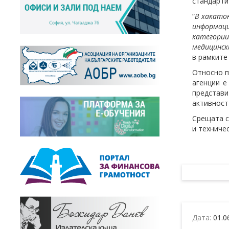
стандарти
“
В хакато
информац
категории
медицинск
в рамките 
Относно п
агенции е
представи
активност
Срещата с
и техниче
Дата:
01.0