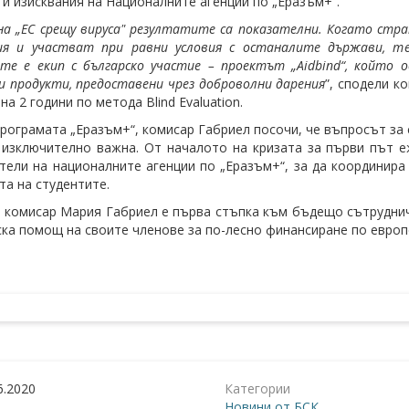
 и изисквания на Националните агенции по „Еразъм+“.
на „ЕС срещу вируса" резултатите са показателни. Когато ст
ия и участват при равни условия с останалите държави, те
те е екип с българско участие – проектът „Aidbind“, който 
и продукти, предоставени чрез доброволни дарения
”, сподели к
на 2 години по метода Blind Evaluation.
рограмата „Еразъм+“, комисар Габриел посочи, че въпросът за 
 изключително важна. От началото на кризата за първи път 
тели на националните агенции по „Еразъм+“, за да координира
та на студентите.
 комисар Мария Габриел е първа стъпка към бъдещо сътруднич
ска помощ на своите членове за по-лесно финансиране по европ
6.2020
Категории
Новини от БСК