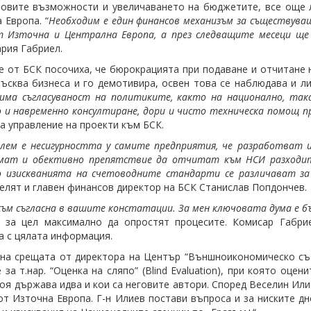
овите възможности и увеличаването на бюджетите, все още 
 Европа. “
Необходим е един финансов механизъм за съществува
 Източна и Централна Европа, а през следващите месеци ще
рия Габриел.
е от БСК посочиха, че бюрокрацията при подаване и отчитане н
ъсква бизнеса и го демотивира, освен това се наблюдава и лип
има съгласуваност на политиките, както на национално, така 
 и навременно консултиране, дори и чисто техническа помощ 
а управление на проекти към БСК.
блем е несигурността у самите предприятия, че разработват и
мат и обективно препятствие да отчитат към НСИ разходите
о изискванията на счетоводните стандарти се различават з
елят и главен финансов директор на БСК Станислав Попдончев.
съм съгласна в вашите констатации. За мен ключовата дума е б
и за цел максимално да опростят процесите. Комисар Габри
 с цялата информация.
на срещата от директора на Център “Външноикономическо съ
 за т.нар. “Оценка на сляпо” (Blind Evaluation), при която оц
коя държава идва и кои са неговите aвтори. Според Веселин И
от Източна Европа. Г-н Илиев постави въпроса и за ниските дн