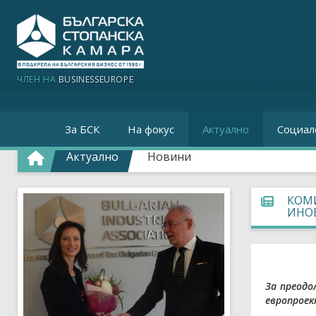
ЧЛЕН НА
BUSINESSEUROPE
За БСК
На фокус
Актуално
Социал
Актуално
Новини
КОМИ
ИНО
За преодо
европроек