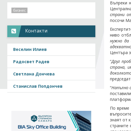
Въпреки н
Централна
бизнес
страни от
посочи Ма
Експертит
Контакти
ниво отбл
нужно да 
адекватно
Веселин Илиев
Центъра з
“
Друг про
Радосвет Радев
страна, и
доколкот
Светлана Дончева
председат
Станислав Попдончев
“
Напълно 
поставил
платформа
По време 
въпросите
знаят от 
страните 