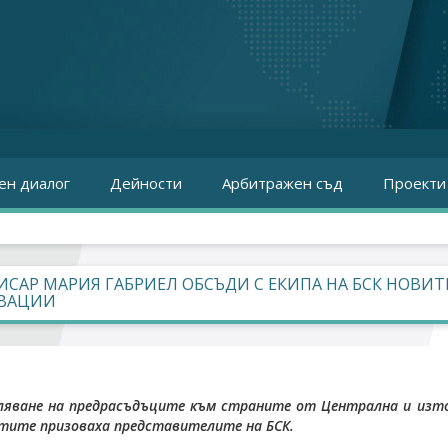
ен диалог
Дейности
Арбитражен съд
Проекти
САР МАРИЯ ГАБРИЕЛ ОБСЪДИ С ЕКИПА НА БСК НОВИ
ВАЦИИ
ляване на предрасъдъците към страните от Централна и източ
тите призоваха представителите на БСК.