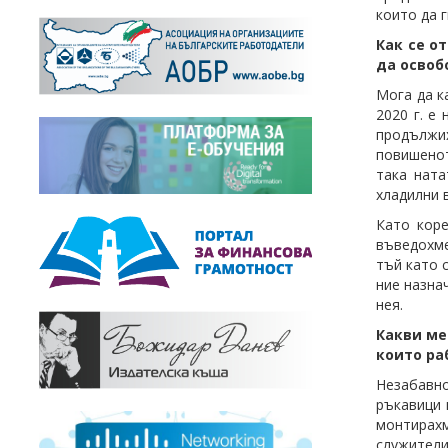
които да 
Как се о
да освоб
Мога да к
2020 г. е
продължи
повишенот
така ната
хладилни 
Като коре
въведохме
тъй като 
ние назна
нея.
Какви ме
които ра
Незабавн
ръкавици 
монтирах
служители