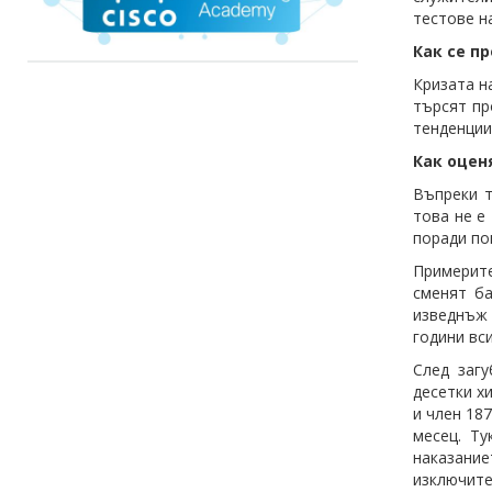
тестове н
Как се п
Кризата н
търсят пр
тенденции
Как оцен
Въпреки т
това не е
поради по
Примерите
сменят ба
изведнъж 
години вс
След загу
десетки х
и член 18
месец. Ту
наказание
изключите