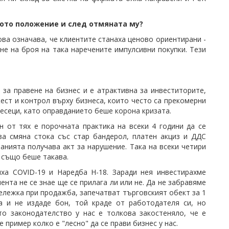
ото положение и след отмяната му?
ва означава, че клиентите станаха ценово ориентирани -
е на броя на така наречените импулсивни покупки. Тези
за правене на бизнес и е атрактивна за инвеститорите,
жест и контрол върху бизнеса, които често са прекомерни
месеци, като оправданието беше корона кризата.
н от тях е порочната практика на всеки 4 години да се
за смяна стока със стар бандерол, платен акциз и ДДС
анията получава акт за нарушение. Така на всеки четири
е също беше такава.
иха COVID-19 и Наредба Н-18. Заради нея инвестирахме
ента не се знае ще се прилага ли или не. Да не забравяме
 бележка при продажба, запечатват търговският обект за 1
а и не издаде бон, той краде от работодателя си, но
то законодателство у нас е толкова закостеняло, че е
 пример колко е "лесно" да се прави бизнес у нас.