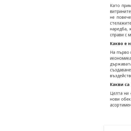
Като прим
витрините
не повече
стелажите
наредба, 
справи с 
Какво е 
На първо 
икономика
държавата
създаване
въздейств
Какви са 
Целта ни 
нови обек
асортимен