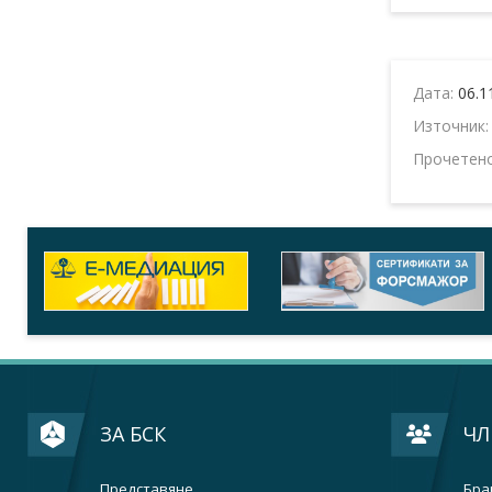
Дата:
06.1
Източник
Прочетен
ЗА БСК
ЧЛ
Представяне
Бра