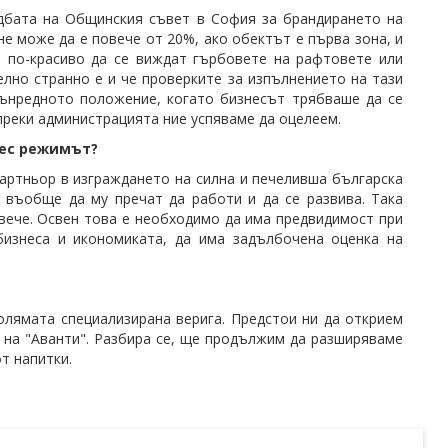
едбата на Общинския съвет в София за брандирането на
не може да е повече от 20%, ако обектът е първа зона, и
е по-красиво да се виждат гърбовете на рафтовете или
елно странно е и че проверките за изпълнението на тази
звънредното положение, когато бизнесът трябваше да се
преки администрацията ние успяваме да оцелеем.
нес режимът?
артньор в изграждането на силна и печеливша българска
и въобще да му пречат да работи и да се развива. Така
овече. Освен това е необходимо да има предвидимост при
бизнеса и икономиката, да има задълбочена оценка на
олямата специализирана верига. Предстои ни да открием
н на "Аванти". Разбира се, ще продължим да разширяваме
т напитки.