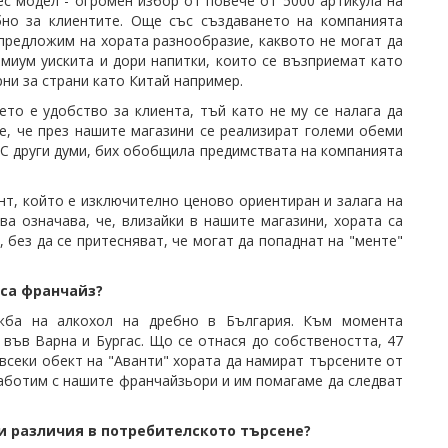
с модел - огромен избор от повече от 5000 артикула на
обно за клиентите. Още със създаването на компанията
предложим на хората разнообразие, каквото не могат да
миум уискита и дори напитки, които се възприемат като
рни за страни като Китай например.
то е удобство за клиента, тъй като не му се налага да
 е, че през нашите магазини се реализират големи обеми
. С други думи, бих обобщила предимствата на компанията
нт, който е изключително ценово ориентиран и залага на
ва означава, че, влизайки в нашите магазини, хората са
, без да се притесняват, че могат да попаднат на "менте"
 са франчайз?
ажба на алкохол на дребно в България. Към момента
 във Варна и Бургас. Що се отнася до собствеността, 47
 всеки обект на "Аванти" хората да намират търсените от
работим с нашите франчайзьори и им помагаме да следват
ни различия в потребителското търсене?