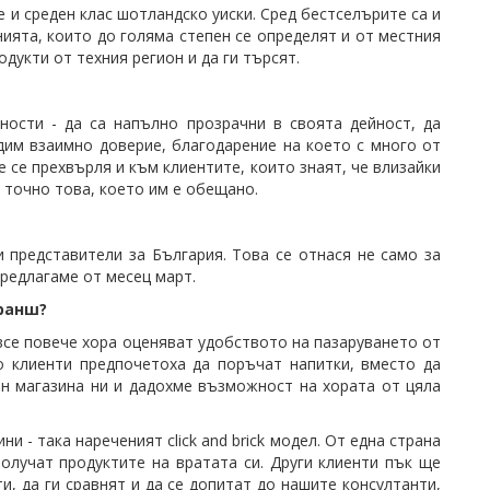
 и среден клас шотландско уиски. Сред бестселърите са и
ията, които до голяма степен се определят и от местния
дукти от техния регион и да ги търсят.
ности - да са напълно прозрачни в своята дейност, да
дим взаимно доверие, благодарение на което с много от
 се прехвърля и към клиентите, които знаят, че влизайки
 точно това, което им е обещано.
 представители за България. Това се отнася не само за
предлагаме от месец март.
ранш?
се повече хора оценяват удобството на пазаруването от
о клиенти предпочетоха да поръчат напитки, вместо да
йн магазина ни и дадохме възможност на хората от цяла
 - така нареченият click and brick модел. От една страна
олучат продуктите на вратата си. Други клиенти пък ще
, да ги сравнят и да се допитат до нашите консултанти,