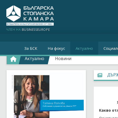
ЧЛЕН НА
BUSINESSEUROPE
За БСК
На фокус
Актуално
Социал
Актуално
Новини
ДЪРЖ
Какво от