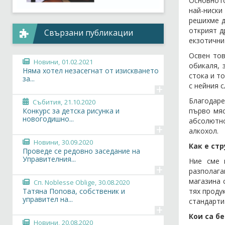
Основното
най-ниски
решихме д
открият д
Свързани публикации
екзотични
Освен тов
Новини,
01.02.2021
обикаля, 
Няма хотел незасегнат от изискването
стока и т
за...
с нейния с
+
Благодаре
Събития,
21.10.2020
първо мяс
Конкурс за детска рисунка и
новогодишно...
абсолютно
+
алкохол.
Новини,
30.09.2020
Как е ст
Проведе се редовно заседание на
Управителния...
Ние сме 
+
разполага
магазина 
Сп. Noblesse Oblige,
30.08.2020
тях проду
Татяна Попова, собственик и
управител на...
стандарти
+
Кои са б
Новини,
20.08.2020