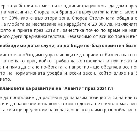
ер за действия на местните администрации мога да дам нар
 на магазините. Според нея брандът върху витрина или стъкло 
 от 30%, ако е във втора зона. Според Столичната община 
, а глобата за неспазване на наредбата е 20 000 лв. Изключит
която е приета през 2018 г., зачестиха точно по време на и
много други предизвикателства. Независимо от всичко това и въ
необходимо да се случи, за да бъде по-благоприятен биз
място е необходимо управляващите да приемат бизнеса като п
, а не като враг, който трябва да контролират и притискат 
 ни няма да стане по-богата, а напротив - ще обеднява все п
то на нормативната уредба и всеки закон, който влияе на 
ието.
плановете за развитие на "Аванти" през 2021 г.?
е да продължим да растем и да запазим позицията си на най-г
ти и да навлезем в градове, в които досега не е имало магази
та си и ще предложим на хората още по-голямо разнообразие о