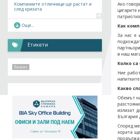
Ако говор
Компаниите отличници ще растат и
след кризата
цигарите 
+
патриотиз
Сп. Noblesse Oblige,
17.12.2019
Още...
Как комп
Новоприети членове на БСК
За нас е 
+
подхождат
Етикети
партньори
Новини,
18.09.2019
в наш маг
УС на БСК прие позиция по
проблемите в...
Колко са
+
бизнес
Ние работ
напитките
Какво сп
Обемът на
разстояни
излизат д
България 
Според ме
хората ще
продължат