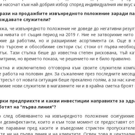
ги насочат към най-добрия избор според индивидуалния им вкус 
трази на продажбите извънредното положение заради па
ождавате служители?
ажа, че извънредното положение не доведе до негативни резул
 на нивата от същия период на 2019 г. Ние не затворихме нито
хме да работим, но и разширихме асортимента си. Още в 
о търсене и обособихме сектори със стоки от първа необход
тък. Тази стъпка беше до известна степен рискована, тъй ка
витрини, но времето показа, че решението ни е било правилно.
ктна и изключително отговорна към своите служители компа
 работа на половин ден. За съжаление през последните месеци
стресът от новата ситуация беше прекалено голям, а за нас ка
чихме нови служители в магазините ни и в крайна сметка броят 
рки предприехте и какви инвестиции направихте за здр
ботят на "първа линия"?
о след обявяването на извънредното положение осигурихме 
и дезинфектанти, които и към този момент се предоставят от
ме паравани пред касите и въведохме стриктен пропускател
те ни на първа линия и на клиентите. Освен това в централн