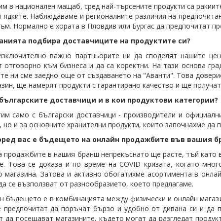
им в национален мащаб, сред най-търсените продукти са ракиите
и ядките. Наблюдаваме и регионалните различия на предпочитан
ъм. Нормално е хората в Пловдив или Бургас да предпочитат про
анията подбира доставчиците на продуктите си?
изключително важно партньорите ни да споделят нашите цен
 отговорно към бизнеса и да са коректни. На тази основа гра
те ни сме заедно още от създаването на "Аванти". Това доверие
азин, ще намерят продукти с гарантирано качество и ще получат
 българските доставчици и в кои продуктови категории?
им само с български доставчици - производители и официални
, но и за основните хранителни продукти, които започнахме да 
оред вас е бъдещето на онлайн продажбите във вашия б
 продажбите в нашия бранш непрекъснато ще расте, тъй като в
е. Това се доказа и по време на COVID кризата, когато мног
о магазина. Затова и активно обогатихме асортимента в онла
да се възползват от разнообразието, което предлагаме.
н бъдещето е в комбинацията между физически и онлайн магазини
 предпочитат да поръчат бързо и удобно от дивана си и да п
 да посещават магазините, където могат да разгледат продукти