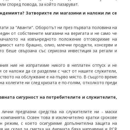
или според повода, за който пазаруват.
ндемията? Затворихте ли магазини и наложи ли се
тати за "Аванти". Оборотът ни през първата половина на
 един от собствените магазини на веригата и не само че
началото на извънредното положение отговорихме на
имост като брашно, олио, млечни продукти, консерви и
то беше свързана със сериозна инвестиция за регали и
ния ние не изпратихме никого в неплатен отпуск и не
 се наложи да се разделим с част от нашите служители,
чеството на обслужване е на първо място. В същото време
на колегите ни след кризата е по-голям, отколкото преди
авната сигурност на потребителите и служителите,
лични предпазни средства на служителите ни - маски
 компанията. Освен това в изключително кратки срокове
ен режим, с което осигурихме допълнителна защита на
ия ни склад за сметка на фирмата бяха направени и PCR