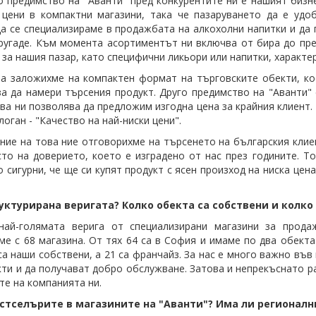
 предимство на "Аванти" пред конкурентите ни е нашият бизне
 цени в компактни магазини, така че пазаруването да е уд
а се специализираме в продажбата на алкохолни напитки и да 
ругаде. Към момента асортиментът ни включва от бира до пре
 за нашия пазар, като специфични ликьори или напитки, характе
а заложихме на компактен формат на търговските обекти, кое
за да намери търсения продукт. Друго предимство на "Аванти"
ова ни позволява да предложим изгодна цена за крайния клиент
логан - "Качество на най-ниски цени".
ние на това ние отговорихме на търсенето на българския клие
то на доверието, което е изградено от нас през годините. То
 сигурни, че ще си купят продукт с ясен произход на ниска цена
руктурирана веригата? Колко обекта са собствени и колко
най-голямата верига от специализирани магазини за прод
ме с 68 магазина. От тях 64 са в София и имаме по два обекта
са наши собствени, а 21 са франчайз. За нас е много важно във
кти и да получават добро обслужване. Затова и непрекъснато 
те на компанията ни.
естселърите в магазините на "Аванти"? Има ли регионал