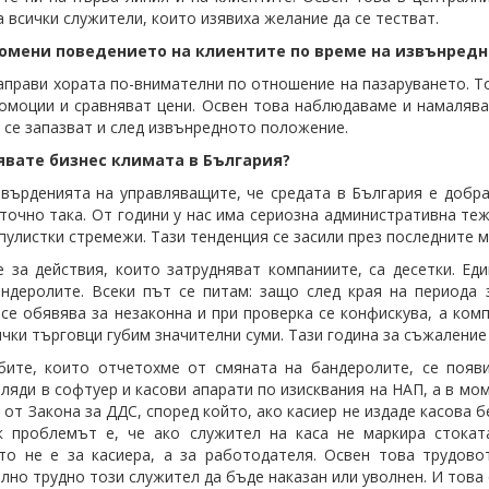
а всички служители, които изявиха желание да се тестват.
ромени поведението на клиентите по време на извънредн
аправи хората по-внимателни по отношение на пазаруването. То
омоции и сравняват цени. Освен това наблюдаваме и намаляван
 се запазват и след извънредното положение.
явате бизнес климата в България?
върденията на управляващите, че средата в България е добра 
 точно така. От години у нас има сериозна административна те
пулистки стремежи. Тази тенденция се засили през последните 
 за действия, които затрудняват компаниите, са десетки. Еди
ндеролите. Всеки път се питам: защо след края на периода 
се обявява за незаконна и при проверка се конфискува, а комп
ички търговци губим значителни суми. Тази година за съжалени
бите, които отчетохме от смяната на бандеролите, се появ
иляди в софтуер и касови апарати по изисквания на НАП, а в мом
7 от Закона за ДДС, според който, ако касиер не издаде касова
к проблемът е, че ако служител на каса не маркира стокат
то не е за касиера, а за работодателя. Освен това трудово
лно трудно този служител да бъде наказан или уволнен. И това е