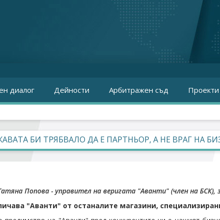
ен диалог
Дейности
Арбитражен съд
Проекти
АВАТА БИ ТРЯБВАЛО ДА Е ПАРТНЬОР, А НЕ ВРАГ НА БИ
Татяна Попова - управител на веригата "Аванти" (член на БСК),
личава "Аванти" от останалите магазини, специализиран