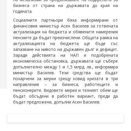
бизнеса от страна на държавата до края на
годината.
Социалните партньори бяха информирани от
финансовия министър Асен Василев за готвената
актуализация на бюджета и обявените намерения
пенсиите да бъдат преизчислени. Общата рамка на
актуализацията на бюджета ще бъде със
запазване на нивото на държавен дълг и дефицит.
Заради действията на НАП и подобрената
икономическа обстановка, държавата ще събере
допълнително между 1 и 1,5 млрд. лв., информира
министър Василев. Тези средства ще бъдат
похарчени за мерки срещу ковид кризата в три
направления – за бизнеса, работещите и
пенсионерите. Видовете мерки и техният обем ще
бъдат обсъдени в работен вариант, преди да
бъдат предложени, допълни Асен Василев.