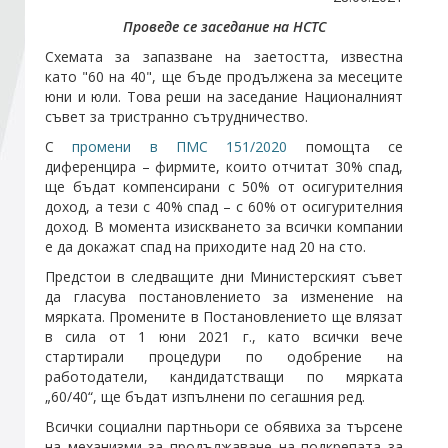
Проведе се заседание на НСТС
Стани член
Схемата за запазване на заетостта, известна
като "60 на 40", ще бъде продължена за месеците
юни и юли. Това реши на заседание Националният
Абонирайте се!
съвет за тристранно сътрудничество.
С
промени в ПМС 151/2020
помощта се
диференцира – фирмите, които отчитат 30% спад,
ще бъдат компенсирани с 50% от осигурителния
доход, а тези с 40% спад – с 60% от осигурителния
доход. В момента изискването за всички компании
е да докажат спад на приходите над 20 на сто.
Предстои в следващите дни Министерският съвет
да гласува постановлението за изменение на
мярката. Промените в Постановлението ще влязат
в сила от 1 юни 2021 г., като всички вече
стартирали процедури по одобрение на
работодатели, кандидатстващи по мярката
„60/40“, ще бъдат изпълнени по сегашния ред.
Всички социални партньори се обявиха за търсене
на механизми за продължаване на подкрепата за