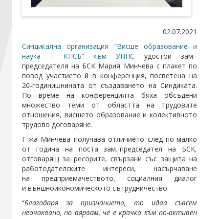
Стани член
02.07.2021
Синдикална организация “Висше образование и
Абонирайте се!
наука – КНСБ” към УННС
удостои зам.-
председателя на БСК Мария Минчева с плакет по
повод участието й в конференция, посветена на
20-годинишнината от създаването на Синдиката.
По време на конференцията бяха обсъдени
множество теми от областта на трудовите
отношения, висшето образование и колективното
трудово договаряне.
Г-жа Минчева получава отличието след по-малко
от година на поста зам.-председател на БСК,
отговарящ за ресорите, свързани със защита на
работодателските интереси, насърчаване
на предприемачеството, социалния диалог
и външноикономическото сътрудничество.
“
Благодаря за признанието, то идва съвсем
неочаквано, но вярвам, че е крачка към по-активен