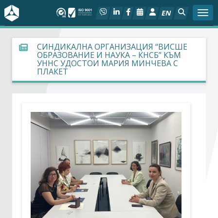
EN
Togg
За БСК
СИНДИКАЛНА ОРГАНИЗАЦИЯ “ВИСШЕ
ОБРАЗОВАНИЕ И НАУКА – КНСБ” КЪМ
УННС УДОСТОИ МАРИЯ МИНЧЕВА С
На фокус
ПЛАКЕТ
Актуално
Социален диалог
Дейности
Арбитражен съд
Проекти
Членове