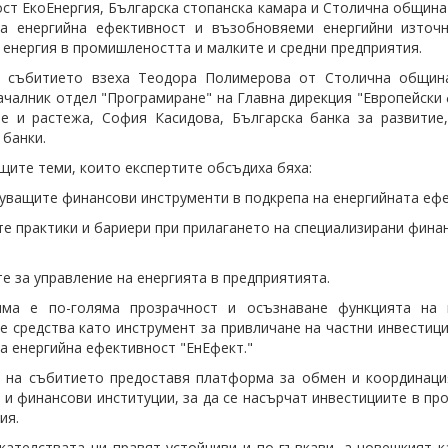
ст ЕкоЕнергия,
Българска стопанска камара
и Столична община 
за енергийна ефективност и възобновяеми енергийни източн
 енергия в промишлеността и малките и средни предприятия.
в събитието взеха Теодора Полимерова от Столична общи
ачалник отдел "Програмиране" на Главна дирекция "Европейски
е и растежа, София Касидова, Българска банка за развитие
 банки.
щите теми, които експертите обсъдиха бяха:
уващите финансови инструменти в подкрепа на енергийната ефе
те практики и бариери при прилагането на специализирани фина
те за управление на енергията в предприятията.
има е по-голяма прозрачност и осъзнаване функцията на 
е средства като инструмент за привличане на частни инвестиц
а енергийна ефективност "ЕнЕфект."
на събитието предоставя платформа за обмен и координация
 и финансови институции, за да се насърчат инвестициите в пр
ия.
кателствата ни правят устойчиви и по-гъвкави, а човешкият к