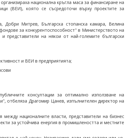
организираха национална кръгла маса за финансиране на
ици (ВЕИ), която се съсредоточи върху проектите за
на,
Добри Митрев
,
Българска стопанска камара
, Велина
 фондове за конкурентоспособност" в Министерството на
, и представители на някои от най-големите български
ктивност и ВЕИ в предприятията;
нсови
публичните консултации за оптимално използване на
ии", отбеляза Драгомир Цанев, изпълнителен директор на
 между националните власти, представители на бизнес
оекти за устойчива енергия в промишлеността и местните
апитал е най-ценен. Незивасимо дали сме готови или не,