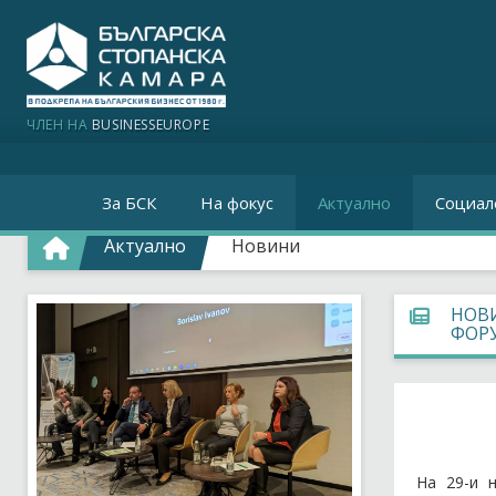
ЧЛЕН НА
BUSINESSEUROPE
За БСК
На фокус
Актуално
Социал
Актуално
Новини
НОВИ
ФОР
На 29-и 