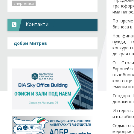
енергетика
трансформ
има напре
По време
Контакти
бизнеса в
Нов финан
нужди, т
Добри Митрев
конкурент
до края на
От Столи
Европейс
възобновя
които ще 
емисии и 
Теодора 
домакинст
Интересът
и възобно
Седмото и
мероприят