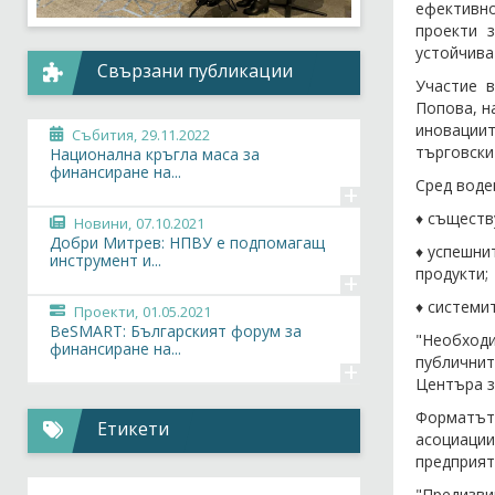
ефективно
проекти 
устойчива
Свързани публикации
Участие 
Попова, н
иновациит
Събития,
29.11.2022
търговски
Национална кръгла маса за
финансиране на...
Сред воде
+
♦ съществ
Новини,
07.10.2021
Добри Митрев: НПВУ е подпомагащ
♦ успешни
инструмент и...
продукти;
+
♦ системи
Проекти,
01.05.2021
BeSMART: Българският форум за
"Необход
финансиране на...
публичнит
+
Центъра з
Форматът 
Етикети
асоциации
предприят
"Предизви