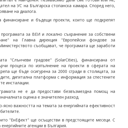
дател на УС на
Българска стопанска камара
. Според него,
яване на диалога.
а финансиране и бъдещи проекти, които ще подкрепят
 програмата за ВЕИ и локално съхранение за собствени
ане" на Главна дирекция "Европейски фондове за
 Министерството съобщават, че програмата ще заработи
 "Слънчеви градове" (SolarCities), финансирана от
ърчи процеса по изпълнение на проекти в сферата на
репа ще бъде осигурена за 2000 сгради в столицата, за
одите, дигитална платформа с информация за спестените
те инсталации.
грамата не е да предостави безвъзмездна помощ на
оначалната оценка е значителен разход.
о-ясно важността на темата за енергийната ефективност
ебителите.
оито "ЕнЕфект" ще осъществи в предстоящите месеци. С
 енергийните агенции в България.