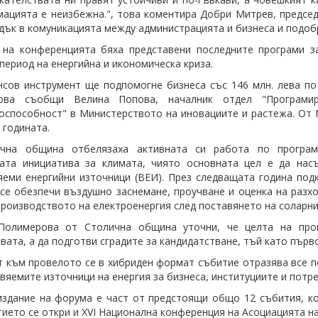
ацията е неизбежна.", това коментира
Добри Митрев
, предсе
дък в комуникацията между администрацията и бизнеса и подобр
 на конференцията бяха представени последните програми з
 период на енергийна и икономическа криза.
сов инструмент ще подпомогне бизнеса със 146 млн. лева по
ова съобщи Велина Попова, началник отдел "Програмир
оспособност" в Министерството на иновациите и растежа. От
 годината.
чна община отбелязаха активната си работа по програмата
ката инициатива за климата, чиято основната цел е да нас
еми енергийни източници (ВЕИ). През следващата година подк
се обезпечи въздушно заснемане, проучване и оценка на разх
производството на електроенергия след поставянето на соларни
Полимерова от Столична община уточни, че целта на про
вата, а да подготви сградите за кандидатстване, тъй като първ
 към провелото се в хибриден формат събитие отразява все п
вяемите източници на енергия за бизнеса, институциите и потр
здание на форума е част от предстоящи общо 12 събития, к
ието се откри и XVI Национална конференция на Асоциацията на