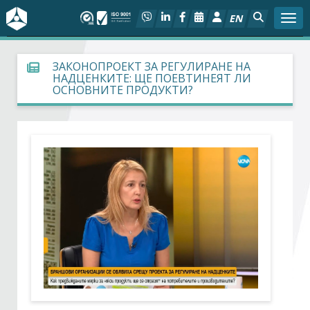
EN
Togg
За БСК
ЗАКОНОПРОЕКТ ЗА РЕГУЛИРАНЕ НА
НАДЦЕНКИТЕ: ЩЕ ПОЕВТИНЕЯТ ЛИ
ОСНОВНИТЕ ПРОДУКТИ?
На фокус
Актуално
Социален диалог
Дейности
Арбитражен съд
Проекти
Членове