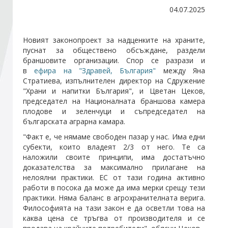
04.07.2025
Стани член
Новият законопроект за надценките на храните,
пуснат за обществено обсъждане, раздели
Абонирайте се!
браншовите организации. Спор се разрази и
в
ефира на "Здравей, България"
между
Яна
Стратиева
, изпълнителен директор на Сдружение
"Храни и напитки България", и Цветан Цеков,
председател на Националната браншова камера
плодове и зеленчуци и съпредседател на
българската аграрна камара.
"Факт е, че нямаме свободен пазар у нас. Има едни
субекти, които владеят 2/3 от него. Те са
наложили своите принципи, има достатъчно
доказателства за максимално прилагане на
нелоялни практики. ЕС от тази година активно
работи в посока да може да има мерки срещу тези
практики. Няма баланс в агрохранителната верига.
Философията на тази закон е да осветли това на
каква цена се тръгва от производителя и се