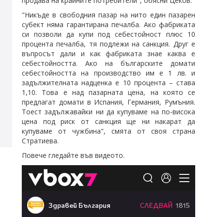
продава на крайните потребители", обясни Цеков.
"Никъде в свободния пазар на нито един пазарен
субект няма гарантирана печалба. Ако фабриката
си позволи да купи под себестойност плюс 10
процента печалба, тя подлежи на санкция. Друг е
въпросът дали и как фабриката знае каква е
себестойността. Ако на българските домати
себестойността на производство им е 1 лв. и
задължителната надценка е 10 процента – става
1,10. Това е над пазарната цена, на която се
предлагат домати в Испания, Германия, Румъния.
Тоест задължавайки ни да купуваме на по-висока
цена под риск от санкция ще ни накарат да
купуваме от чужбина", смята от своя страна
Стратиева.
Повече гледайте във видеото.