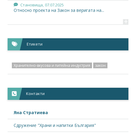
Становища,
07.07.2025
Относно проекта на Закон за веригата на...
+
Новини,
17.06.2025
Сериозни пропуски в Проектозакона за...
+
Етикети
Хранително-вкусова и питейна индустрия
закон
Контакти
Яна Стратиева
Сдружение "Храни и напитки България"