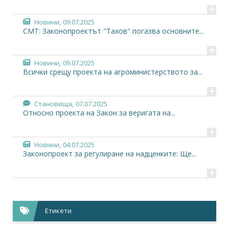
+
Новини,
09.07.2025
СМТ: Законопроектът "Тахов" погазва основните...
+
Новини,
09.07.2025
Всички срещу проекта на агроминистерството за...
+
Становища,
07.07.2025
Относно проекта на Закон за веригата на...
+
Новини,
04.07.2025
Законопроект за регулиране на надценките: Ще...
+
Новини,
04.07.2025
Индустриално птицевъдство: Как законът за...
+
Етикети