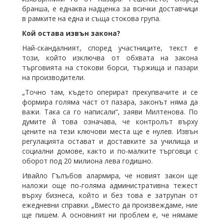
бранша, е еднаква надценка за всички доставчици
в рамките на една и съща стокова група.
Кой остава извън закона?
Най-скандалният, според участниците, текст е
този, който изключва от обхвата на закона
търговията на стокови борси, тържища и пазари
на производители.
„Точно там, където оперират прекупвачите и се
формира голяма част от пазара, законът няма да
важи. Така са го написали“, заяви Милтенова. По
думите й това означава, че контролът върху
цените на тези ключови места ще е нулев. Извън
регулацията остават и доставките за училища и
социални домове, както и по-малките търговци с
оборот под 20 милиона лева годишно.
Ивайло Гълъбов алармира, че новият закон ще
наложи още по-голяма административна тежест
върху бизнеса, който и без това е затрупан от
ежедневни справки. „Вместо да произвеждаме, ние
ще пишем. А основният ни проблем е, че нямаме