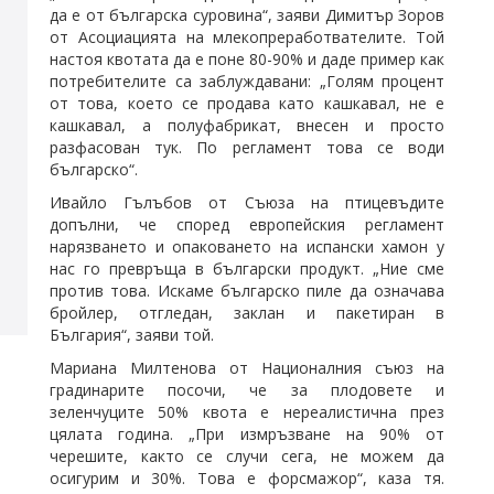
да е от българска суровина“, заяви Димитър Зоров
от Асоциацията на млекопреработвателите. Той
настоя квотата да е поне 80-90% и даде пример как
потребителите са заблуждавани: „Голям процент
от това, което се продава като кашкавал, не е
кашкавал, а полуфабрикат, внесен и просто
разфасован тук. По регламент това се води
българско“.
Ивайло Гълъбов от Съюза на птицевъдите
допълни, че според европейския регламент
нарязването и опаковането на испански хамон у
нас го превръща в български продукт. „Ние сме
против това. Искаме българско пиле да означава
бройлер, отгледан, заклан и пакетиран в
България“, заяви той.
Мариана Милтенова от Националния съюз на
градинарите посочи, че за плодовете и
зеленчуците 50% квота е нереалистична през
цялата година. „При измръзване на 90% от
черешите, както се случи сега, не можем да
осигурим и 30%. Това е форсмажор“, каза тя.