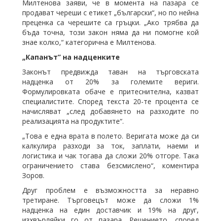
Милтенова заяви, че в момента на пазара се
продават череши с етикет „български“, но по нейна
преценка са черешите са гръцки. „Ако трябва да
бъда точна, този закон няма да ни помогне кой
знае колко,“ категорична е Милтенова.
„Капанът” на надценките
Законът предвижда таван на търговската
надценка от 20% за големите вериги.
Формулировката обаче е притеснителна, казват
специалистите. Според текста 20-те процента се
начисляват „след добавянето на разходите по
реализацията на продуктите“.
„Това е една врата в полето. Веригата може да си
калкулира разходи за ток, заплати, наеми и
логистика и чак тогава да сложи 20% отгоре. Така
ограничението става безсмислено“, коментира
Зоров.
Друг проблем е възможността за неравно
третиране. Търговецът може да сложи 1%
надценка на един доставчик и 19% на друг,
изхвърляйки го от пазара. Решението, според