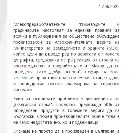
17.06.2025
Стани член
Млекопреработвателите, птицевъдите и
градинарите настояват за еднакви правила за
Абонирайте се!
всички в публикувания за обществено обсъждане
проектозакон за Агрохранителната верига на
Министерство на земеделието и храните (МЗХ),
който цели да въведе ред по веригата от полето
до рафта, предизвика остра реакция от страна на
производители и преработватели. Макар да го
определят като „добра основа“, в ефира на
Нова
телевизия
представители на млечния, птицевъдния
и овощарския сектор алармираха за сериозни
пропуски.
Един от основните проблеми е дефиницията за
„българска стока“. Проектът предвижда 50% от
определени продукти в големите вериги да са
български. Според производителите обаче това е
не само недостатъчно, но и подвеждащо.
„Искаме не просто да е произведен в България, а