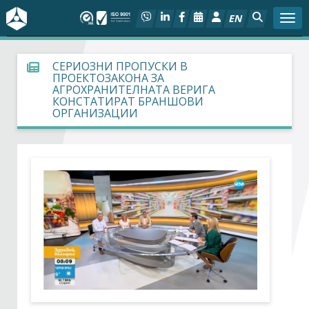
EN
Togg
За БСК
СЕРИОЗНИ ПРОПУСКИ В
ПРОЕКТОЗАКОНА ЗА
АГРОХРАНИТЕЛНАТА ВЕРИГА
На фокус
КОНСТАТИРАТ БРАНШОВИ
ОРГАНИЗАЦИИ
Актуално
Социален диалог
Дейности
Арбитражен съд
Проекти
Членове