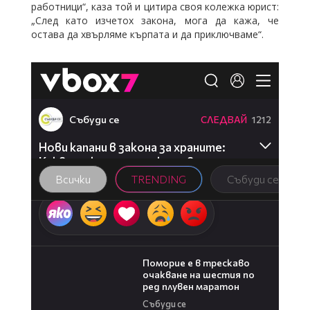
работници“, каза той и цитира своя колежка юрист:
„След като изчетох закона, мога да кажа, че
остава да хвърляме кърпата и да приключваме“.