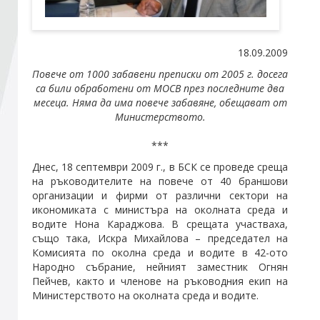
Стани член
18.09.2009
Повече от 1000 забавени преписки от 2005 г. досега
Абонирайте се!
са били обработени от МОСВ през последните два
месеца. Няма да има повече забавяне, обещават от
Министерството.
***
Днес, 18 септември 2009 г., в БСК се проведе среща
на ръководителите на повече от 40 браншови
организации и фирми от различни сектори на
икономиката с министъра на околната среда и
водите Нона Караджова. В срещата участваха,
също така, Искра Михайлова – председател на
Комисията по околна среда и водите в 42-ото
Народно събрание, нейният заместник Огнян
Пейчев, както и членове на ръководния екип на
Министерството на околната среда и водите.