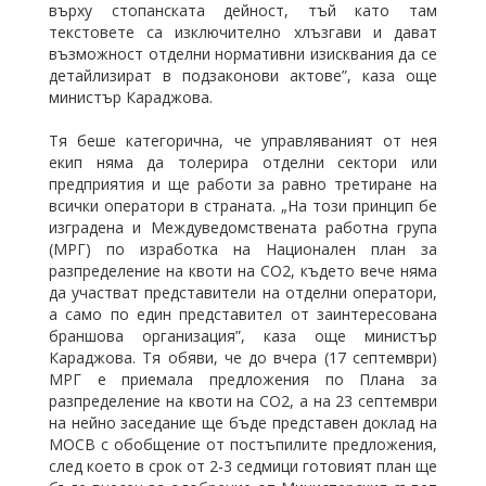
върху стопанската дейност, тъй като там
текстовете са изключително хлъзгави и дават
възможност отделни нормативни изисквания да се
детайлизират в подзаконови актове”, каза още
министър Караджова.
Тя беше категорична, че управляваният от нея
екип няма да толерира отделни сектори или
предприятия и ще работи за равно третиране на
всички оператори в страната. „На този принцип бе
изградена и Междуведомствената работна група
(МРГ) по изработка на Национален план за
разпределение на квоти на СО2, където вече няма
да участват представители на отделни оператори,
а само по един представител от заинтересована
браншова организация”, каза още министър
Караджова. Тя обяви, че до вчера (17 септември)
МРГ е приемала предложения по Плана за
разпределение на квоти на СО2, а на 23 септември
на нейно заседание ще бъде представен доклад на
МОСВ с обобщение от постъпилите предложения,
след което в срок от 2-3 седмици готовият план ще