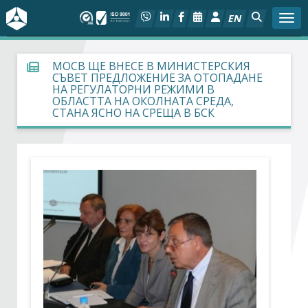
EN
Togg
За БСК
МОСВ ЩЕ ВНЕСЕ В МИНИСТЕРСКИЯ
СЪВЕТ ПРЕДЛОЖЕНИЕ ЗА ОТОПАДАНЕ
НА РЕГУЛАТОРНИ РЕЖИМИ В
На фокус
ОБЛАСТТА НА ОКОЛНАТА СРЕДА,
СТАНА ЯСНО НА СРЕЩА В БСК
Актуално
Социален диалог
Дейности
Арбитражен съд
Проекти
Членове