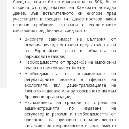
Срещата, която бе по инициатива на БСК, беше
открита от председателя на Камарата Божидар
Данев. Във встъпителното си експозе пред
участниците в срещата г-н Данев постави някои
основни проблеми, свързани с екологичните
изисквания пред бизнеса, сред които:
Високата зависимост на България от
ограниченията, поставени пред страната ни
от Европейския съюз в областта на
парниковите газове;
Необходимостта от продажба на емисионни
права по протокола от Киото;
Необходимостта от оптимизиране на
регулаторните режими в сферата на
екологията, вкл. децентрализацията на
тяхното издаване или аутсорсването им към
браншови организации;
Неспазването на срокове от страна на
администрацията по издаване на
регулаторни режими и необходимостта от
прилагане на принципа на мълчаливото
съгласие при непроизнасяне в срок, вместо