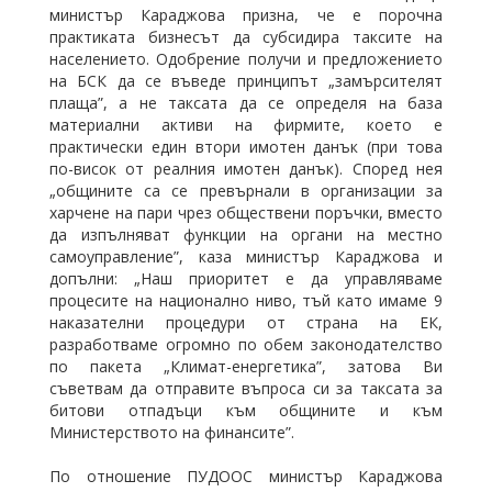
министър Караджова призна, че е порочна
практиката бизнесът да субсидира таксите на
населението. Одобрение получи и предложението
на БСК да се въведе принципът „замърсителят
плаща”, а не таксата да се определя на база
материални активи на фирмите, което е
практически един втори имотен данък (при това
по-висок от реалния имотен данък). Според нея
„общините са се превърнали в организации за
харчене на пари чрез обществени поръчки, вместо
да изпълняват функции на органи на местно
самоуправление”, каза министър Караджова и
допълни: „Наш приоритет е да управляваме
процесите на национално ниво, тъй като имаме 9
наказателни процедури от страна на ЕК,
разработваме огромно по обем законодателство
по пакета „Климат-енергетика”, затова Ви
съветвам да отправите въпроса си за таксата за
битови отпадъци към общините и към
Министерството на финансите”.
По отношение ПУДООС министър Караджова