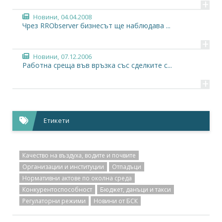
+
Новини,
04.04.2008
Чрез RRObserver бизнесът ще наблюдава ...
+
Новини,
07.12.2006
Работна среща във връзка със сделките с...
+
Етикети
Качество на въздуха, водите и почвите
Организации и институции
Отпадъци
Нормативни актове по околна среда
Конкурентоспособност
Бюджет, данъци и такси
Регулаторни режими
Новини от БСК