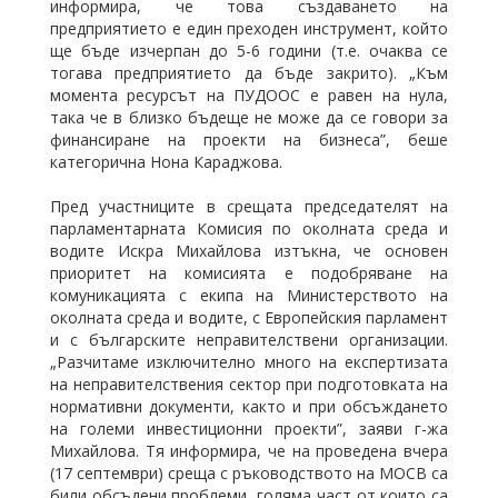
информира, че това създаването на
предприятието е един преходен инструмент, който
ще бъде изчерпан до 5-6 години (т.е. очаква се
тогава предприятието да бъде закрито). „Към
момента ресурсът на ПУДООС е равен на нула,
така че в близко бъдеще не може да се говори за
финансиране на проекти на бизнеса”, беше
категорична Нона Караджова.
Пред участниците в срещата председателят на
парламентарната Комисия по околната среда и
водите Искра Михайлова изтъкна, че основен
приоритет на комисията е подобряване на
комуникацията с екипа на Министерството на
околната среда и водите, с Европейския парламент
и с българските неправителствени организации.
„Разчитаме изключително много на експертизата
на неправителствения сектор при подготовката на
нормативни документи, както и при обсъждането
на големи инвестиционни проекти”, заяви г-жа
Михайлова. Тя информира, че на проведена вчера
(17 септември) среща с ръководството на МОСВ са
били обсъдени проблеми, голяма част от които са