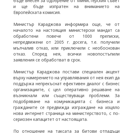
бъде внесен за одобрение от Министерския съвет
и ще бъде изпратен на вниманието на
Европейската комисия.
Министър Караджова информира още, че от
началото на настоящия министерски мандат са
обработени повече от 1000 преписки,
непредвижени от 2005 г. досега, т.е. получили
мълчалив отказ, или приключили с необоснован
отказ. Според нея, всички новопостъпили
заявления се обработват в срок.
Министър Караджова постави специален акцент
върху намерението на управлявания от нея екип да
поддържа непрекъснат ефективен диалог с бизнес
организациите, с цел оперативно решаване на
възникнали или съществуващи проблеми. За
подобряване на комуникацията с бизнеса и
гражданите се предвижда изграждане на изцяло
нова интернет страница на министерството, с по-
сериозен капацитет от настоящата.
По отношение на таксата за битови отпадъци