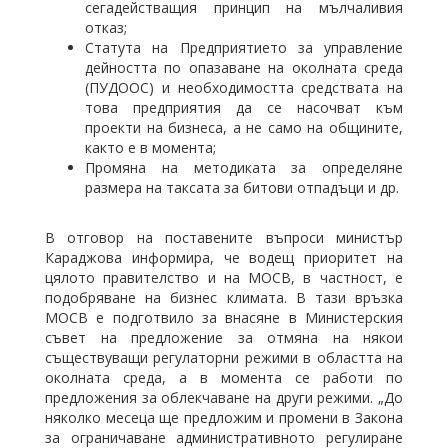
сегадействащия принцип на мълчаливия
отказ;
Статута на Предприятието за управление
дейността по опазаване на околната среда
(ПУДООС) и необходимостта средствата на
това предприятия да се насочват към
проекти на бизнеса, а не само на общините,
както е в момента;
Промяна на методиката за определяне
размера на таксата за битови отпадъци и др.
В отговор на поставените въпроси министър
Караджова информира, че водещ приоритет на
цялото правителство и на МОСВ, в частност, е
подобряване на бизнес климата. В тази връзка
МОСВ е подготвило за внасяне в Министерския
съвет на предложение за отмяна на някои
съществуващи регулаторни режими в областта на
околната среда, а в момента се работи по
предложения за облекчаване на други режими. „До
няколко месеца ще предложим и промени в Закона
за ограничаване административното регулиране