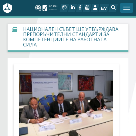
EN
Togg
За БСК
НАЦИОНАЛЕН СЪВЕТ ЩЕ УТВЪРЖДАВА
ПРЕПОРЪЧИТЕЛНИ СТАНДАРТИ ЗА
КОМПЕТЕНЦИИТЕ НА РАБОТНАТА
На фокус
СИЛА
Актуално
Социален диалог
Дейности
Арбитражен съд
Проекти
Членове