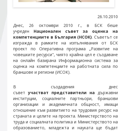
Стани член
26.10.2010
Днес, 26 октомври 2010 г., в БСК беше
учреден
Национален съвет за оценка на
Абонирайте се!
компетенциите в България (НСОК)
. Съветът се
изгражда в рамките на изпълнявания от БСК
проект по Оперативна програма „Развитие на
човешките ресурси", чиято крайна цел е създаване
на онлайн базирана Информационна система за
оценка на компетенциите на работната сила по
браншове и региони (ИСОК).
В създадения днес
съвет
участват
представители на
държавни
институции, социалните партньори, браншови
организации и академичната общност, имащи
отношение към развитието на трудовия ресурс на
страната и целите на проекта. Министерството на
труда и социалната политика и Министерството на
образованието, младежта и науката ще бъдат