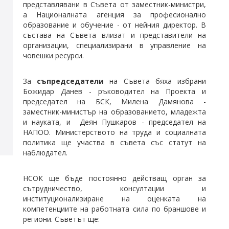
представлявани в Съвета от заместник-министри,
а Националната агенция за професионално
образование и обучение - от нейния директор. В
състава на Съвета влизат и представители на
организации, специализирани в управление на
човешки ресурси.
За
съпредседатели
на Съвета бяха избрани
Божидар Данев - ръководител на Проекта и
председател на БСК, Милена Дамянова -
заместник-министър на образованието, младежта
и науката, и Деян Пушкаров - председател на
НАПОО. Министерството на труда и социалната
политика ще участва в съвета със статут на
наблюдател.
НСОК ще бъде постоянно действащ орган за
сътрудничество, консултации и
институционализиране на оценката на
компетенциите
на работната сила по браншове и
региони. Съветът ще: