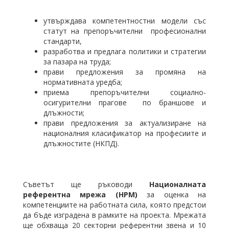
утвърждава компетентностни модели
със
статут на препоръчителни професионални
стандарти,
разработва и предлага политики и стратегии
за пазара на труда;
прави предложения за промяна на
нормативната уредба;
приема препоръчителни социално-
осигурителни прагове по браншове и
длъжности;
прави предложения за актуализиране на
националния класификатор на професиите и
длъжностите (НКПД).
Съветът ще ръководи
Националната
референтна мрежа
(НРМ)
за оценка на
компетенциите на работната сила, която предстои
да бъде изградена в рамките на проекта. Мрежата
ще обхваща 20 секторни референтни звена и 10