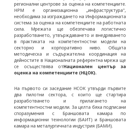
регионални центрове за оценка на компетенциите.
НРМ е организационна „инфраструктура",
необходима за изграждането на Информационната
система за оценка на компетенциите на работната
сила. Мрежата ще обезпечава логистично
разработването, утвърждаването и внедряването
в практиката на компетентностни модели на
секторно и корпоративно ниво. Общата
методическа и съдържателна координация на
дейностите в Националната референтна мрежа ще
се осъществява от
Национален център за
оценка на компетенциите (НЦОК).
На първото си заседание НСОК утвърди първите
два пилотни сектора, с които ще стартира
разработването и прилагането на
компетентностни модели. За целта бяха подписани
споразумения с Браншовата камара по
информационни технологии (БАИТ) и Браншовата
камара на металургичната индустрия (БАМИ).